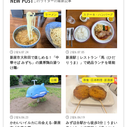
NEW POST
ラーメン
ステーキ・ハンバーグ
2026.07.24
2026.07.05
新座市大和田で楽しめる！「中
新座駅｜レストラン「馬（ひだ
華そば みずち」の濃厚鶏白湯つ
りうま）」で絶品ランチを堪能
け麺♪
公園
和食･日本料理･居酒屋
2026.06.23
2026.06.19
かわいいイルカに出会える♪新座
みずほ台駅から徒歩3分｜うまい