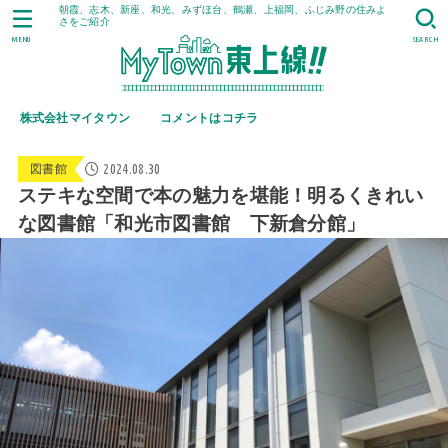
朝霞、志木、新座、和光、みずほ台、鶴瀬、上福岡、ふじみ野の住みよ
さをご紹介
MENU
SEARCH
株式会社マイタウン
コメントはコチラ
2024.08.30
図書館
ステキな空間で本の魅力を堪能！明るくきれい
な図書館「和光市図書館 下新倉分館」