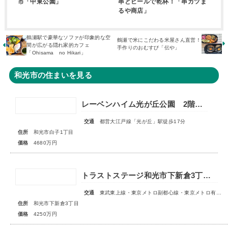
市「中東公園」
串とビールで乾杯！「串カツま
るや商店」
鶴瀬駅で豪華なソファが印象的な空
鶴瀬で米にこだわる米屋さん直営！
間が広がる隠れ家的カフェ
手作りのおむすび「伝や」
「Ohisama no Hikari」
和光市の住まいを見る
レーベンハイム光が丘公園 2階部分
交通
都営大江戸線「光が丘」駅徒歩17分
住所
和光市白子1丁目
価格
4680万円
トラストステージ和光市下新倉3丁目16期◇限定1区画◇
交通
東武東上線・東京メトロ副都心線・東京メトロ有楽町線「和光市」駅 徒歩19分
住所
和光市下新倉3丁目
価格
4250万円