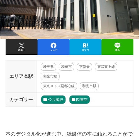
ポスト
シェア
はてブ
送る
埼玉県
和光市
下新倉
東武東上線
エリア＆駅
和光市駅
東京メトロ副都心線
和光市駅
カテゴリー
公共施設
図書館
本のデジタル化が進む中、紙媒体の本に触れることがで