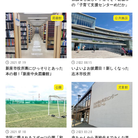
の「子育て支援センターめだか」
図書館
公共施設
2021.07.19
2022.08.15
新座市役所裏にひっそりとあった
いよいよお披露目！新しくなった
本の都！｢新座中央図書館｣
志木市役所
公園
児童館
2021.07.18
2023.03.28
市民に愛されるスポーツ公園「和
赤ちゃんから高校生までみんな楽