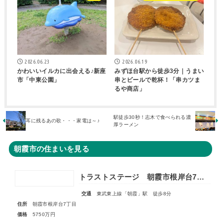
2026.06.23
2026.06.19
かわいいイルカに出会える♪新座
みずほ台駅から徒歩3分｜うまい
市「中東公園」
串とビールで乾杯！「串カツま
るや商店」
駅徒歩30秒！志木で食べられる濃
耳に残るあの歌・・・家電は～♪
厚ラーメン
朝霞市の住まいを見る
トラストステージ 朝霞市根岸台7丁目44期 限定1区画
交通
東武東上線「朝霞」駅 徒歩8分
住所
朝霞市根岸台7丁目
価格
5750万円