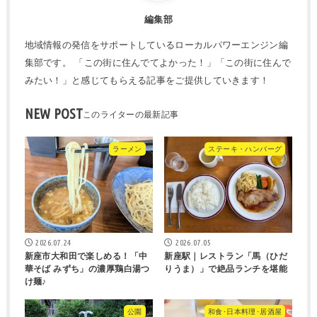
編集部
地域情報の発信をサポートしているローカルパワーエンジン編
集部です。 「この街に住んでてよかった！」「この街に住んで
みたい！」と感じてもらえる記事をご提供していきます！
NEW POST
ラーメン
ステーキ・ハンバーグ
2026.07.24
2026.07.05
新座市大和田で楽しめる！「中
新座駅｜レストラン「馬（ひだ
華そば みずち」の濃厚鶏白湯つ
りうま）」で絶品ランチを堪能
け麺♪
公園
和食･日本料理･居酒屋