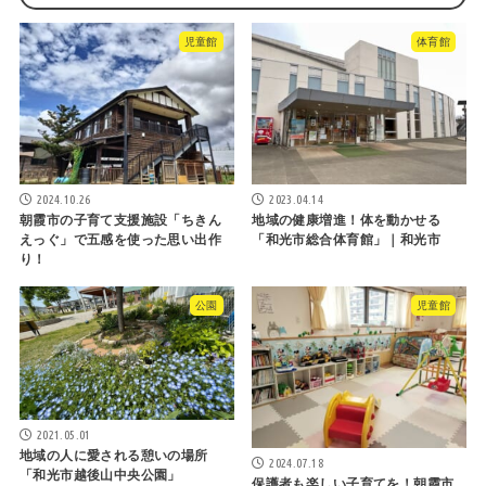
児童館
体育館
2024.10.26
2023.04.14
朝霞市の子育て支援施設「ちきん
地域の健康増進！体を動かせる
えっぐ」で五感を使った思い出作
「和光市総合体育館」｜和光市
り！
公園
児童館
2021.05.01
地域の人に愛される憩いの場所
2024.07.18
「和光市越後山中央公園」
保護者も楽しい子育てを！朝霞市