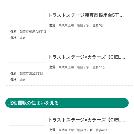
トラストステージ朝霞市根岸台5丁目43期 全6区画◇販売予告◇
交通
東武東上線「朝霞」駅 徒歩5分
住所
朝霞市根岸台5丁目
価格
未定
トラストステージ×カラーズ【CIEL VILLA】朝霞市溝沼2丁目21期 全4棟◆販売予告◆
交通
東武東上線「朝霞」駅 徒歩14分
住所
朝霞市溝沼2丁目
価格
未定
北朝霞駅の住まいを見る
トラストステージ×カラーズ【CIEL VILLA】朝霞市西弁財1丁目2期 ★限定1棟 販売開始★
交通
東武東上線「朝霞台」駅 徒歩4分