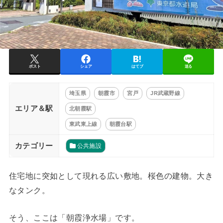
ポスト
シェア
はてブ
送る
埼玉県
朝霞市
宮戸
JR武蔵野線
エリア＆駅
北朝霞駅
東武東上線
朝霞台駅
カテゴリー
公共施設
住宅地に突如として現れる広い敷地。桜色の建物。大き
なタンク。
そう、ここは「朝霞浄水場」です。