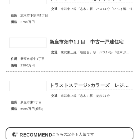
交通
東武東上線「志木」駅 バス14分『いろは橋』停歩13分
住所
志木市下宗岡1丁目
価格
2750万円
新座市畑中1丁目 中古一戸建住宅
交通
東武東上線「朝霞台」駅 バス14分『榎木ガード』停歩2分
住所
新座市畑中1丁目
価格
2380万円
トラストステージ×カラーズ レジデンス新座市東1丁目7期 ◆限定１棟◆
交通
東武東上線「志木」駅 徒歩21分
住所
新座市東1丁目
価格
5990万円(税込)
RECOMMEND