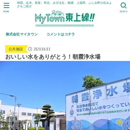
朝霞、志木、新座、和光、みずほ台、鶴瀬、上福岡、ふじみ野の住みよ
さをご紹介
MENU
SEARCH
株式会社マイタウン
コメントはコチラ
2020.06.03
公共施設
おいしい水をありがとう！朝霞浄水場