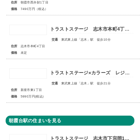
住所
朝霞市西弁財1丁目
価格
7490万円（税込）
トラストステージ 志木市本町4丁目17期 全7区画■第一期分譲 販売予告■
交通
東武東上線「志木」駅 徒歩10分
住所
志木市本町4丁目
価格
未定
トラストステージ×カラーズ レジデンス新座市東1丁目7期 ◆限定１棟◆
交通
東武東上線「志木」駅 徒歩21分
住所
新座市東1丁目
価格
5990万円(税込)
朝霞台駅の住まいを見る
トラストステージ 志木市下宗岡1丁目7期 全7区画■大変ご好評につき最終1区画となりました■