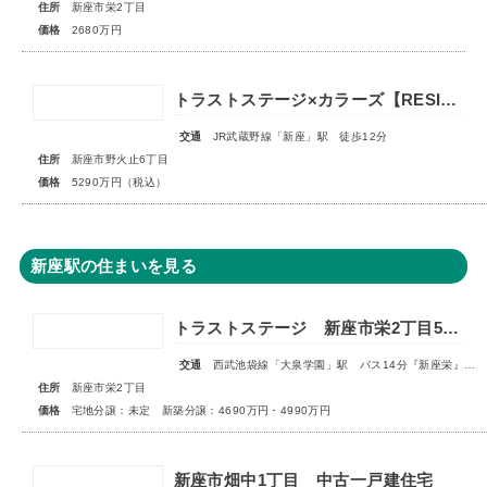
住所
新座市栄2丁目
価格
2680万円
トラストステージ×カラーズ【RESIDENCE】新座市野火止6丁目53期 ★限定1棟 販売開始★
交通
JR武蔵野線「新座」駅 徒歩12分
住所
新座市野火止6丁目
価格
5290万円（税込）
新座駅の住まいを見る
トラストステージ 新座市栄2丁目5期 全9区画 宅地分譲：◇販売予告◇新築分譲：◆販売開始◆
交通
西武池袋線「大泉学園」駅 バス14分『新座栄』停歩5～6分
住所
新座市栄2丁目
価格
宅地分譲：未定 新築分譲：4690万円・4990万円
新座市畑中1丁目 中古一戸建住宅