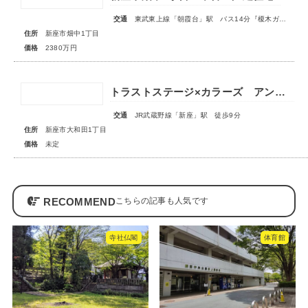
交通
東武東上線「朝霞台」駅 バス14分『榎木ガード』停歩2分
住所
新座市畑中1丁目
価格
2380万円
トラストステージ×カラーズ アンドプラス新座市大和田1丁目21期 全3棟 ◆販売予告◆
交通
JR武蔵野線「新座」駅 徒歩9分
住所
新座市大和田1丁目
価格
未定
RECOMMEND
寺社仏閣
体育館