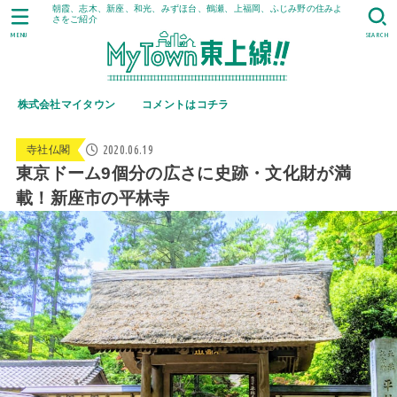
朝霞、志木、新座、和光、みずほ台、鶴瀬、上福岡、ふじみ野の住みよ
さをご紹介
MENU
SEARCH
株式会社マイタウン
コメントはコチラ
2020.06.19
寺社仏閣
東京ドーム9個分の広さに史跡・文化財が満
載！新座市の平林寺