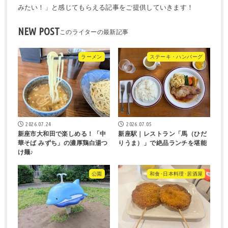
みたい！」と感じてもらえる記事をご提供していきます！
NEW POST
ラーメン
ステーキ・ハンバーグ
2026.07.24
2026.07.05
新座市大和田で楽しめる！「中
新座駅｜レストラン「馬（ひだ
華そば みずち」の濃厚鶏白湯つ
りうま）」で絶品ランチを堪能
け麺♪
公園
和食･日本料理･居酒屋