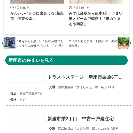
2026.06.23
2026.06.19
かわいいイルカに出会える♪新座
みずほ台駅から徒歩3分｜うまい
市「中東公園」
串とビールで乾杯！「串カツま
るや商店」
平林寺から徒歩3分！新座名物にん
つり橋がある公園！朝霞市の「滝の
じんうどんが食べられる「さか重」
根公園」
新座市の住まいを見る
トラストステージ 新座市栗原6丁目14期 全8区画 ◇販売予告◇
交通
西武池袋線「ひばりヶ丘」駅 徒歩14分
住所
新座市栗原6丁目
価格
未定
新座市栄2丁目 中古一戸建住宅
交通
西武池袋線「大泉学園」駅 バス24分『新座栄』停歩3分