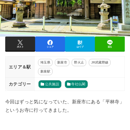
ポスト
シェア
はてブ
送る
埼玉県
新座市
野火止
JR武蔵野線
エリア＆駅
新座駅
カテゴリー
公共施設
寺社仏閣
今回はずっと気になっていた、新座市にある「平林寺」
というお寺に行ってきました。