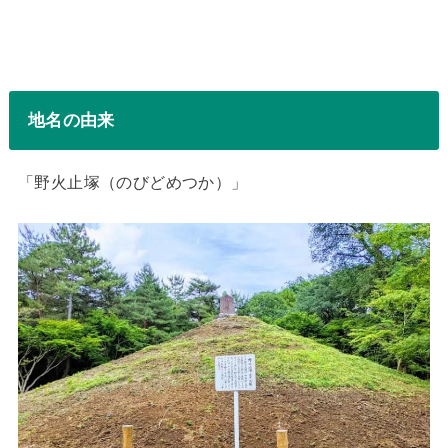
地名の由来
「野火止塚（のびどめつか）」