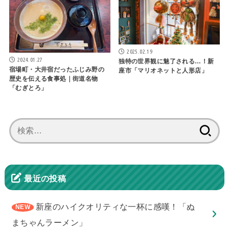
2025.02.19
2024.01.27
独特の世界観に魅了される…！新
宿場町・大井宿だったふじみ野の
座市「マリオネットと人形店」
歴史を伝える食事処｜街道名物
「むぎとろ」
検
索:
最近の投稿
新座のハイクオリティな一杯に感嘆！「ぬ
まちゃんラーメン」