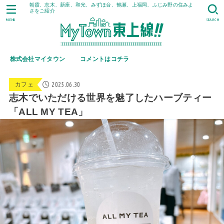
朝霞、志木、新座、和光、みずほ台、鶴瀬、上福岡、ふじみ野の住みよ
さをご紹介
MENU
SEARCH
株式会社マイタウン
コメントはコチラ
2025.06.30
カフェ
志木でいただける世界を魅了したハーブティー
「ALL MY TEA」