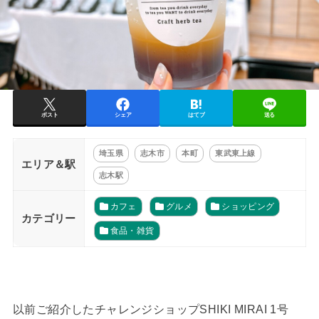
ポスト
シェア
はてブ
送る
埼玉県
志木市
本町
東武東上線
エリア＆駅
志木駅
カフェ
グルメ
ショッピング
カテゴリー
食品・雑貨
以前ご紹介したチャレンジショップSHIKI MIRAI 1号