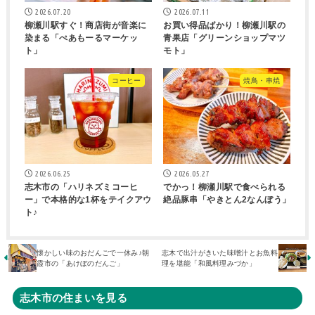
2026.07.20
2026.07.11
柳瀬川駅すぐ！商店街が音楽に
お買い得品ばかり！柳瀬川駅の
染まる「ぺあもーるマーケッ
青果店「グリーンショップマツ
ト」
モト」
コーヒー
焼鳥・串焼
2026.06.25
2026.05.27
志木市の「ハリネズミコーヒ
でかっ！柳瀬川駅で食べられる
ー」で本格的な1杯をテイクアウ
絶品豚串「やきとん2なんぼう」
ト♪
懐かしい味のおだんごで一休み♪朝
志木で出汁がきいた味噌汁とお魚料
霞市の「あけぼのだんご」
理を堪能「和風料理みづか」
志木市の住まいを見る