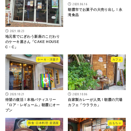
2020.06.16
朝霞市でお菓子の大売り出し！永
滝食品
2021.08.23
地元客でにぎわう新座のこだわり
のケーキ屋さん「CAKE HOUSE
C・C」
ケーキ・洋菓子
カフェ
2020.10.21
2020.10.06
待望の復活！本格パティスリー
自家製カレーが人気！朝霞の穴場
「ロア・レギューム」朝霞にオー
カフェ「ウララカ」
プン
和食･日本料理･居酒屋
おもちゃ