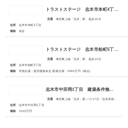
トラストステージ 志木市本町4丁目17期 全7区画■第一期分譲 販売予告■
交通
東武東上線「志木」駅 徒歩10分
住所
志木市本町4丁目
価格
未定
トラストステージ 志木市柏町5丁目32期 全4区画◆第1期分譲 宅地分譲 販売予告◆◆第2期分譲 新築分譲住宅 販売開始◆
交通
東武東上線「志木」駅 徒歩13分
住所
志木市柏町5丁目
価格
宅地分譲：販売価格未定 新築分譲：5390万円（税込）
志木市中宗岡1丁目 建築条件無売地 全1区画
交通
東武東上線「志木」駅 バス17分『志木高校入口』停 徒歩5分
住所
志木市中宗岡1丁目
価格
2100万円