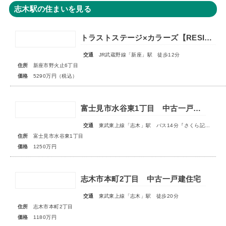
志木駅の住まいを見る
トラストステージ×カラーズ【RESIDENCE】新座市野火止6丁目53期 ★限定1棟 販売開始★
交通
JR武蔵野線「新座」駅 徒歩12分
住所
新座市野火止6丁目
価格
5290万円（税込）
富士見市水谷東1丁目 中古一戸建住宅
交通
東武東上線「志木」駅 バス14分『さくら記念病院前』停歩2分
住所
富士見市水谷東1丁目
価格
1250万円
志木市本町2丁目 中古一戸建住宅
交通
東武東上線「志木」駅 徒歩20分
住所
志木市本町2丁目
価格
1180万円