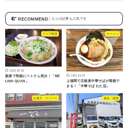
RECOMMEND
アジア料理
ラーメン
2024.09.30
2026.06.05
新座で気軽にベトナム気分！「ME
上福岡で正統派中華そばが堪能で
LINH QUAN」
きる！「中華そば わた辺」
お菓子・スイーツ
食品・雑貨