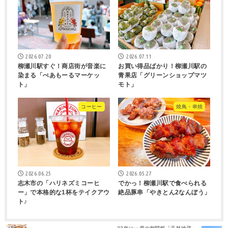
2026.07.20
2026.07.11
柳瀬川駅すぐ！商店街が音楽に
お買い得品ばかり！柳瀬川駅の
染まる「ぺあもーるマーケッ
青果店「グリーンショップマツ
ト」
モト」
コーヒー
焼鳥・串焼
2026.06.25
2026.05.27
志木市の「ハリネズミコーヒ
でかっ！柳瀬川駅で食べられる
ー」で本格的な1杯をテイクアウ
絶品豚串「やきとん2なんぼう」
ト♪