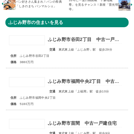
33年に一度の御開帳「千躰地蔵
パン好きさん集まれ！パンの祭典
尊」を見るチャンス！新座「普光明
「しきのまち パンマルシェ」
寺」
ふじみ野市の住まいを見る
ふじみ野市谷田2丁目 中古一戸建住宅
交通
東武東上線「ふじみ野」駅 徒歩29分
住所
ふじみ野市谷田2丁目
価格
3880万円
ふじみ野市福岡中央2丁目 中古一戸建住宅
交通
東武東上線「上福岡」駅 徒歩10分
住所
ふじみ野市福岡中央2丁目
価格
5180万円
ふじみ野市苗間 中古一戸建住宅
交通
東武東上線「ふじみ野」駅 徒歩9分