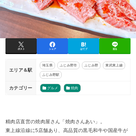
ポスト
シェア
はてブ
送る
埼玉県
ふじみ野市
ふじみ野
東武東上線
エリア＆駅
ふじみ野駅
カテゴリー
グルメ
焼肉
精肉店直営の焼肉屋さん「焼肉さんあい」。
東上線沿線に5店舗あり、高品質の黒毛和牛や国産牛が