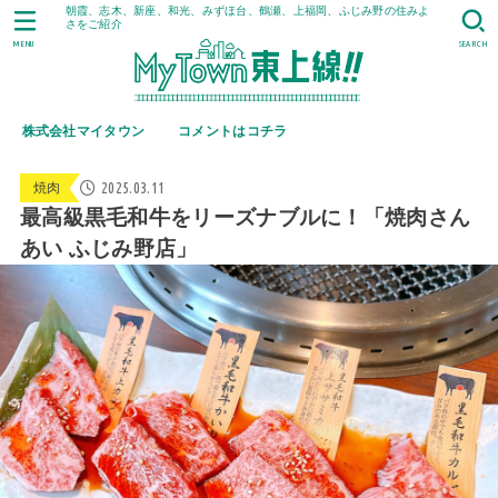
朝霞、志木、新座、和光、みずほ台、鶴瀬、上福岡、ふじみ野の住みよ
さをご紹介
MENU
SEARCH
株式会社マイタウン
コメントはコチラ
2025.03.11
焼肉
最高級黒毛和牛をリーズナブルに！「焼肉さん
あい ふじみ野店」