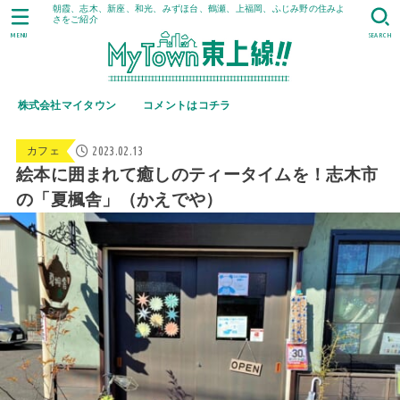
朝霞、志木、新座、和光、みずほ台、鶴瀬、上福岡、ふじみ野の住みよ
さをご紹介
MENU
SEARCH
株式会社マイタウン
コメントはコチラ
2023.02.13
カフェ
絵本に囲まれて癒しのティータイムを！志木市
の「夏楓舎」（かえでや）