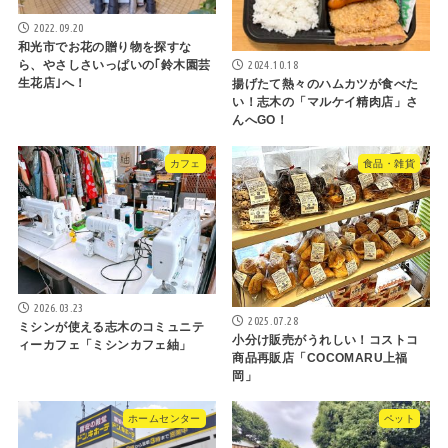
2022.09.20
和光市でお花の贈り物を探すな
2024.10.18
ら、やさしさいっぱいの｢鈴木園芸
生花店｣へ！
揚げたて熱々のハムカツが食べた
い！志木の「マルケイ精肉店」さ
んへGO！
カフェ
食品・雑貨
2026.03.23
2025.07.28
ミシンが使える志木のコミュニテ
小分け販売がうれしい！コストコ
ィーカフェ「ミシンカフェ紬」
商品再販店「COCOMARU上福
岡」
ホームセンター
ペット