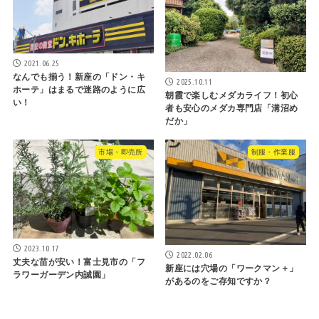
2021.06.25
なんでも揃う！新座の「ドン・キ
2025.10.11
ホーテ」はまるで迷路のように広
朝霞で楽しむメダカライフ！初心
い！
者も安心のメダカ専門店「溝沼め
だか」
市場・即売所
制服・作業服
2023.10.17
2022.02.06
丈夫な苗が安い！富士見市の「フ
新座には穴場の「ワークマン＋」
ラワーガーデン内誠園」
があるのをご存知ですか？