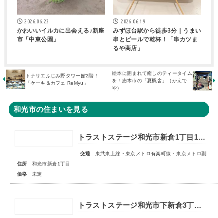
2026.06.23
2026.06.19
かわいいイルカに出会える♪新座
みずほ台駅から徒歩3分｜うまい
市「中東公園」
串とビールで乾杯！「串カツま
るや商店」
絵本に囲まれて癒しのティータイム
トナリエふじみ野タワー館2階！
を！志木市の「夏楓舎」（かえで
「ケーキ＆カフェ ReMyu」
や）
和光市の住まいを見る
トラストステージ和光市新倉1丁目16期 全11区画◇販売予告◇
交通
東武東上線・東京メトロ有楽町線・東京メトロ副都心線「和光市」駅 徒歩14～15分
住所
和光市新倉1丁目
価格
未定
トラストステージ和光市下新倉3丁目16期◇限定1区画◇