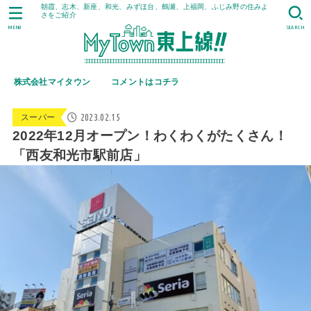
朝霞、志木、新座、和光、みずほ台、鶴瀬、上福岡、ふじみ野の住みよ
さをご紹介
MENU
SEARCH
株式会社マイタウン
コメントはコチラ
2023.02.15
スーパー
2022年12月オープン！わくわくがたくさん！
「西友和光市駅前店」