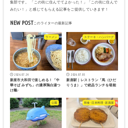
集部です。 「この街に住んでてよかった！」「この街に住んで
みたい！」と感じてもらえる記事をご提供していきます！
NEW POST
ラーメン
ステーキ・ハンバーグ
2026.07.24
2026.07.05
新座市大和田で楽しめる！「中
新座駅｜レストラン「馬（ひだ
華そば みずち」の濃厚鶏白湯つ
りうま）」で絶品ランチを堪能
け麺♪
公園
和食･日本料理･居酒屋