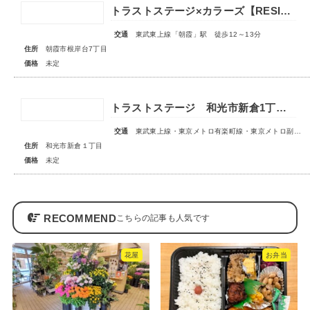
トラストステージ×カラーズ【RESIDENCE】朝霞市根岸台7丁目41期 全13区画第一期分譲 宅地分譲第二期分譲 新築分譲住宅 ◇販売予告◇
交通
東武東上線「朝霞」駅 徒歩12～13分
住所
朝霞市根岸台7丁目
価格
未定
トラストステージ 和光市新倉1丁目17期 全5区画■第1期分譲 販売予告■
交通
東武東上線・東京メトロ有楽町線・東京メトロ副都心線「和光市」駅 徒歩14～15分
住所
和光市新倉１丁目
価格
未定
RECOMMEND
花屋
お弁当