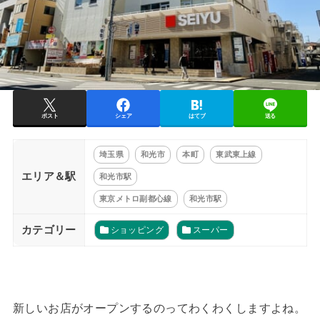
ポスト
シェア
はてブ
送る
埼玉県
和光市
本町
東武東上線
エリア＆駅
和光市駅
東京メトロ副都心線
和光市駅
カテゴリー
ショッピング
スーパー
新しいお店がオープンするのってわくわくしますよね。