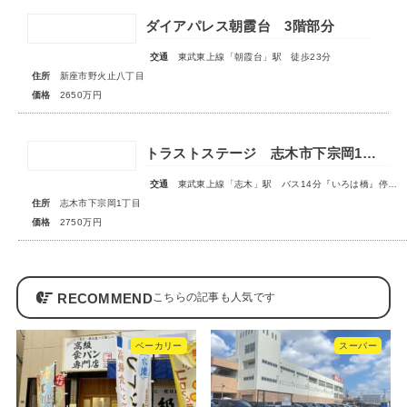
ダイアパレス朝霞台 3階部分
交通
東武東上線「朝霞台」駅 徒歩23分
住所
新座市野火止八丁目
価格
2650万円
トラストステージ 志木市下宗岡1丁目7期 全7区画■大変ご好評につき最終1区画となりました■
交通
東武東上線「志木」駅 バス14分『いろは橋』停歩13分
住所
志木市下宗岡1丁目
価格
2750万円
RECOMMEND
ベーカリー
スーパー