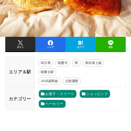
ポスト
シェア
はてブ
送る
埼玉県
朝霞市
岡
東武東上線
エリア＆駅
朝霞台駅
JR武蔵野線
北朝霞駅
お菓子・スイーツ
ショッピング
カテゴリー
ベーカリー