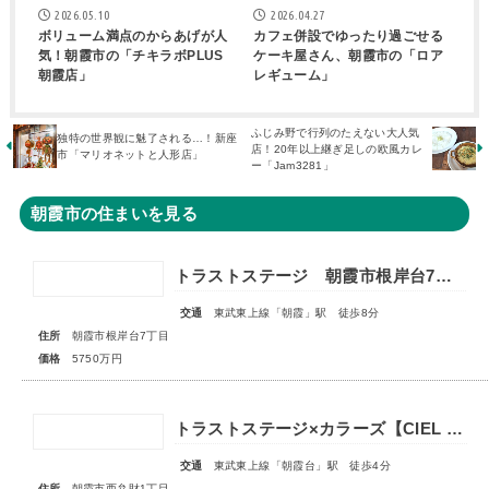
2026.05.10
2026.04.27
ボリューム満点のからあげが人
カフェ併設でゆったり過ごせる
気！朝霞市の「チキラボPLUS
ケーキ屋さん、朝霞市の「ロア
朝霞店」
レギューム」
ふじみ野で行列のたえない大人気
独特の世界観に魅了される…！新座
店！20年以上継ぎ足しの欧風カレ
市「マリオネットと人形店」
ー「Jam3281」
朝霞市の住まいを見る
トラストステージ 朝霞市根岸台7丁目44期 限定1区画
交通
東武東上線「朝霞」駅 徒歩8分
住所
朝霞市根岸台7丁目
価格
5750万円
トラストステージ×カラーズ【CIEL VILLA】朝霞市西弁財1丁目2期 ★限定1棟 販売開始★
交通
東武東上線「朝霞台」駅 徒歩4分
住所
朝霞市西弁財1丁目