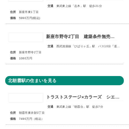
交通
東武東上線「志木」駅 徒歩21分
住所
新座市東1丁目
価格
5990万円(税込)
新座市野寺2丁目 建築条件無売地 全1区画
交通
西武池袋線「ひばりヶ丘」駅 バス10分『道場』停歩4分
住所
新座市野寺2丁目
価格
1080万円
北朝霞駅の住まいを見る
トラストステージ×カラーズ シエルヴィラ朝霞市東弁財3丁目3期 ★限定1棟 販売開始★
交通
東武東上線「朝霞台」駅 徒歩7分
住所
朝霞市東弁財3丁目
価格
7490万円（税込）