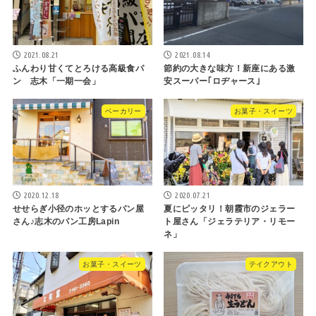
2021.08.21
2021.08.14
ふんわり甘くてとろける高級食パ
節約の大きな味方！新座にある激
ン 志木「一期一会」
安スーパー｢ロヂャース｣
ベーカリー
お菓子・スイーツ
2020.12.18
2020.07.21
せせらぎ小径のホッとするパン屋
夏にピッタリ！朝霞市のジェラー
さん♪志木のパン工房Lapin
ト屋さん「ジェラテリア・リモー
ネ」
お菓子・スイーツ
テイクアウト