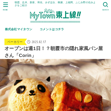
朝霞、志木、新座、和光、みずほ台、鶴瀬、上福岡、ふじみ野の住みよ
さをご紹介
MENU
SEARCH
株式会社マイタウン
コメントはコチラ
2025.02.17
ベーカリー
オープンは週1日！？朝霞市の隠れ家風パン屋
さん「Corin」