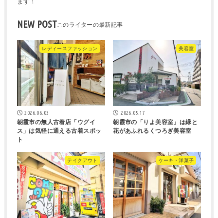
ます！
NEW POST
レディースファッション
美容室
2026.06.03
2026.05.17
朝霞市の無人古着店「ウグイ
朝霞市の「りよ美容室」は緑と
ス」は気軽に通える古着スポッ
花があふれるくつろぎ美容室
ト
テイクアウト
ケーキ・洋菓子