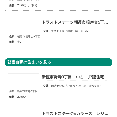
価格
7490万円（税込）
トラストステージ朝霞市根岸台5丁目43期 全6区画◇販売予告◇
交通
東武東上線「朝霞」駅 徒歩5分
住所
朝霞市根岸台5丁目
価格
未定
朝霞台駅の住まいを見る
新座市野寺3丁目 中古一戸建住宅
交通
西武池袋線「ひばりヶ丘」駅 徒歩24分
住所
新座市野寺3丁目
価格
2280万円
トラストステージ×カラーズ レジデンス新座市東1丁目7期 ◆限定１棟◆