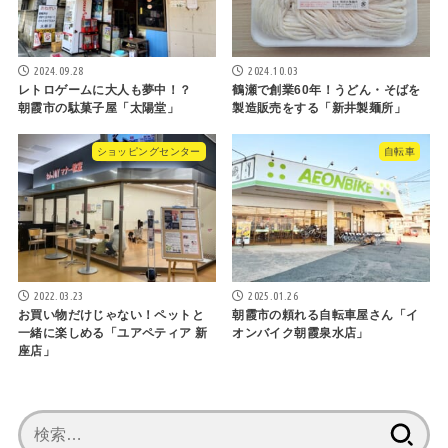
2024.09.28
2024.10.03
レトロゲームに大人も夢中！？
鶴瀬で創業60年！うどん・そばを
朝霞市の駄菓子屋「太陽堂」
製造販売をする「新井製麺所」
ショッピングセンター
自転車
2022.03.23
2025.01.26
お買い物だけじゃない！ペットと
朝霞市の頼れる自転車屋さん「イ
一緒に楽しめる「ユアペティア 新
オンバイク朝霞泉水店」
座店」
検