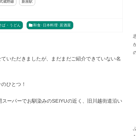
R武蔵野線
新座駅
そば・うどん
和食･日本料理･居酒屋
せていただきましたが、まだまだご紹介できていない名
そのひとつ！
間スーパーでお馴染みのSEIYUの近く、旧川越街道沿い