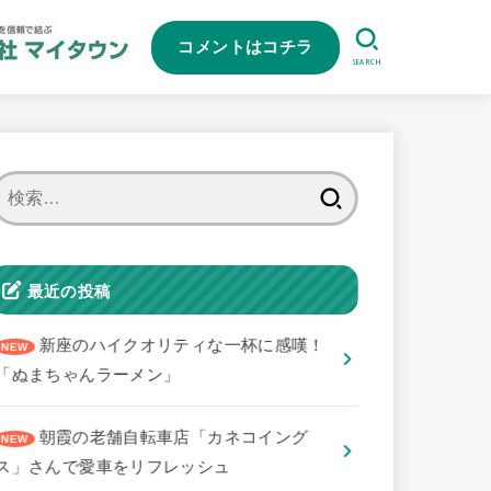
コメントはコチラ
SEARCH
検
索:
最近の投稿
新座のハイクオリティな一杯に感嘆！
「ぬまちゃんラーメン」
朝霞の老舗自転車店「カネコイング
ス」さんで愛車をリフレッシュ