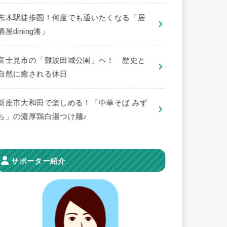
志木駅徒歩圏！何度でも通いたくなる「居
酒屋dining湊」
​富士見市の「難波田城公園」へ！ 歴史と
自然に癒される休日
新座市大和田で楽しめる！「中華そば みず
ち」の濃厚鶏白湯つけ麺♪
サポーター紹介