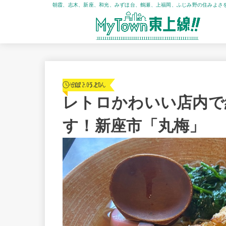
朝霞、志木、新座、和光、みずほ台、鶴瀬、上福岡、ふじみ野の住みよさ
2022.05.20
そば・うどん
レトロかわいい店内で
す！新座市「丸梅」