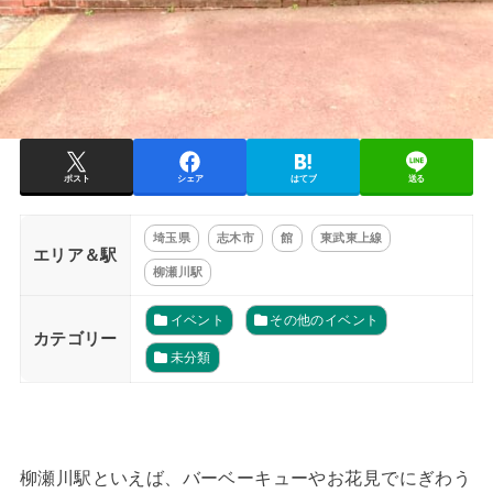
ポスト
シェア
はてブ
送る
埼玉県
志木市
館
東武東上線
エリア＆駅
柳瀬川駅
イベント
その他のイベント
カテゴリー
未分類
柳瀬川駅といえば、バーベーキューやお花見でにぎわう