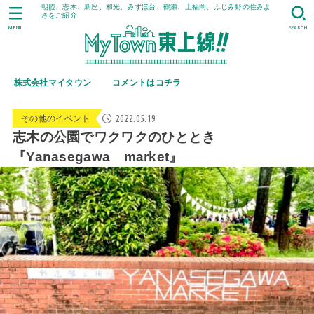
朝霞、志木、新座、和光、みずほ台、鶴瀬、上福岡、ふじみ野の住みよ
さをご紹介
MENU
SEARCH
株式会社マイタウン
コメントはコチラ
2022.05.19
その他のイベント
志木の公園でワクワクのひととき
『Yanasegawa market』