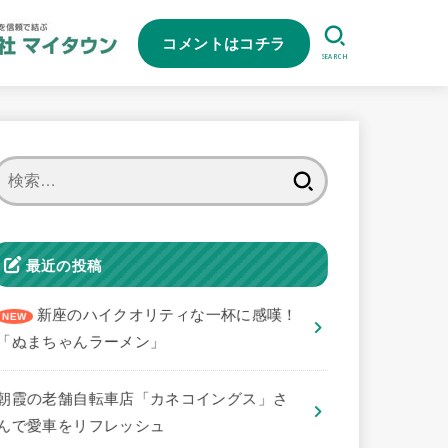
コメントはコチラ
SEARCH
検
索:
最近の投稿
新座のハイクオリティな一杯に感嘆！
「ぬまちゃんラーメン」
朝霞の老舗自転車店「カネコイングス」さ
んで愛車をリフレッシュ