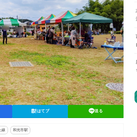
はてブ
送る
上線
和光市駅