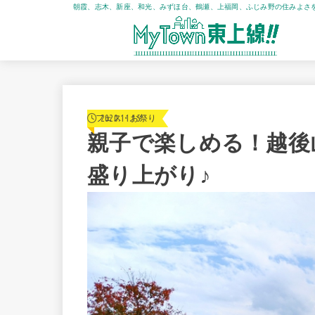
朝霞、志木、新座、和光、みずほ台、鶴瀬、上福岡、ふじみ野の住みよさ
2020.11.15
フェス・お祭り
親子で楽しめる！越後
盛り上がり♪