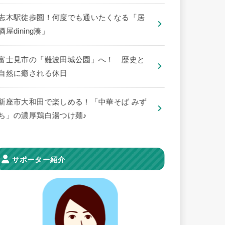
志木駅徒歩圏！何度でも通いたくなる「居
酒屋dining湊」
​富士見市の「難波田城公園」へ！ 歴史と
自然に癒される休日
新座市大和田で楽しめる！「中華そば みず
ち」の濃厚鶏白湯つけ麺♪
サポーター紹介