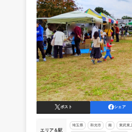
ポスト
シェア
埼玉県
和光市
南
東武東
エリア＆駅