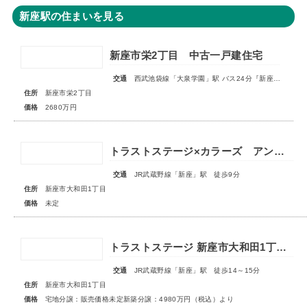
新座駅の住まいを見る
新座市栄2丁目 中古一戸建住宅
交通
西武池袋線「大泉学園」駅 バス24分『新座栄』停歩3分
住所
新座市栄2丁目
価格
2680万円
トラストステージ×カラーズ アンドプラス新座市大和田1丁目21期 全3棟 ◆販売予告◆
交通
JR武蔵野線「新座」駅 徒歩9分
住所
新座市大和田1丁目
価格
未定
トラストステージ 新座市大和田1丁目19期 全24区画◆第3期分譲 新築分譲住宅 販売開始◆◆第4期分譲 2次販売 宅地分譲 販売予告◆
交通
JR武蔵野線「新座」駅 徒歩14～15分
住所
新座市大和田1丁目
価格
宅地分譲：販売価格未定新築分譲：4980万円（税込）より