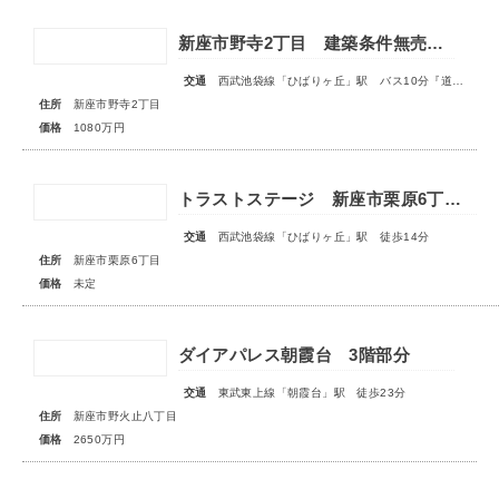
新座市野寺2丁目 建築条件無売地 全1区画
交通
西武池袋線「ひばりヶ丘」駅 バス10分『道場』停歩4分
住所
新座市野寺2丁目
価格
1080万円
トラストステージ 新座市栗原6丁目14期 全8区画 ◇販売予告◇
交通
西武池袋線「ひばりヶ丘」駅 徒歩14分
住所
新座市栗原6丁目
価格
未定
ダイアパレス朝霞台 3階部分
交通
東武東上線「朝霞台」駅 徒歩23分
住所
新座市野火止八丁目
価格
2650万円