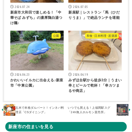
2026.07.24
2026.07.05
新座市大和田で楽しめる！「中
新座駅｜レストラン「馬（ひだ
華そば みずち」の濃厚鶏白湯つ
りうま）」で絶品ランチを堪能
け麺♪
公園
和食･日本料理･居酒屋
2026.06.23
2026.06.19
かわいいイルカに出会える♪新座
みずほ台駅から徒歩3分｜うまい
市「中東公園」
串とビールで乾杯！「串カツま
るや商店」
志木で本格ダルバート！インネパ料
いつでも買える！上福岡駅スグ
理店「CSダイニング」
「24h無人ホルモン直売所」
新座市の住まいを見る