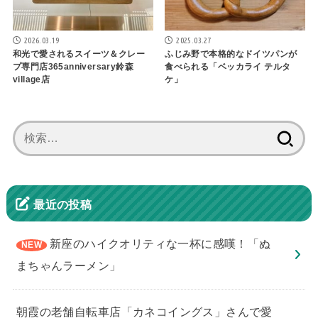
2026.03.19
2025.03.27
和光で愛されるスイーツ＆クレー
ふじみ野で本格的なドイツパンが
プ専門店365anniversary鈴森
食べられる「ベッカライ テルタ
village店
ケ」
検
索:
最近の投稿
新座のハイクオリティな一杯に感嘆！「ぬ
まちゃんラーメン」
朝霞の老舗自転車店「カネコイングス」さんで愛