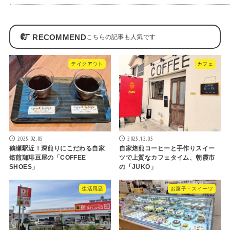
RECOMMEND
テイクアウト
カフェ
2025.02.05
2025.12.05
鶴瀬駅近！深煎りにこだわる自家
自家焙煎コーヒーと手作りスイー
焙煎珈琲豆屋の「COFFEE
ツで上質なカフェタイム、朝霞市
SHOES」
の「JUKO」
生活用品
お菓子・スイーツ