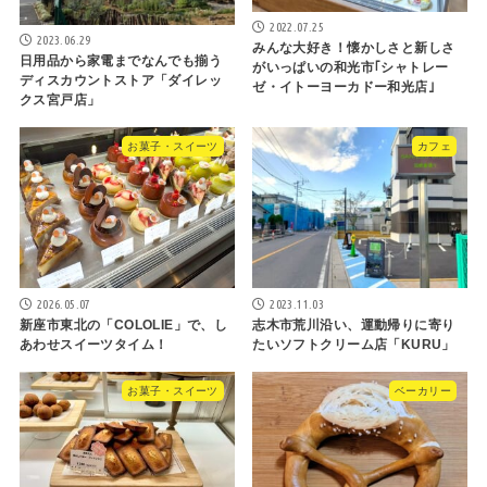
2022.07.25
2023.06.29
みんな大好き！懐かしさと新しさ
日用品から家電までなんでも揃う
がいっぱいの和光市｢シャトレー
ディスカウントストア「ダイレッ
ゼ・イトーヨーカドー和光店｣
クス宮戸店」
お菓子・スイーツ
カフェ
2026.05.07
2023.11.03
新座市東北の「COLOLIE」で、し
志木市荒川沿い、運動帰りに寄り
あわせスイーツタイム！
たいソフトクリーム店「KURU」
お菓子・スイーツ
ベーカリー