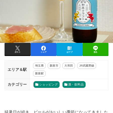
ポスト
シェア
はてブ
送る
埼玉県
新座市
大和田
JR武蔵野線
エリア＆駅
新座駅
カテゴリー
ショッピング
酒・飲料品
猛暑日が続き、ビールがおいしい季節になってきました