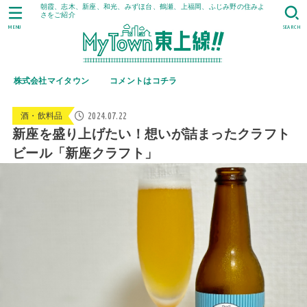
朝霞、志木、新座、和光、みずほ台、鶴瀬、上福岡、ふじみ野の住みよ
さをご紹介
MENU
SEARCH
株式会社マイタウン
コメントはコチラ
2024.07.22
酒・飲料品
新座を盛り上げたい！想いが詰まったクラフト
ビール「新座クラフト」