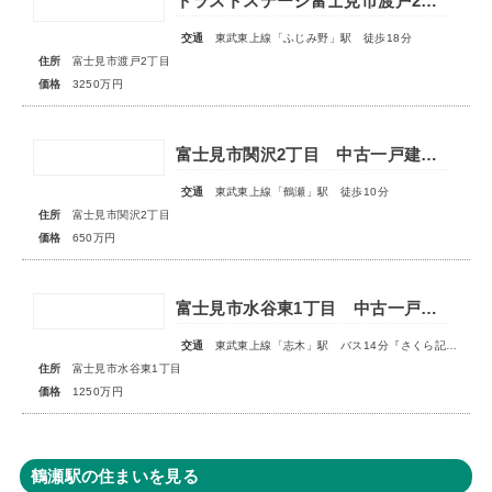
トラストステージ富士見市渡戸2丁目4期 全2区画
交通
東武東上線「ふじみ野」駅 徒歩18分
住所
富士見市渡戸2丁目
価格
3250万円
富士見市関沢2丁目 中古一戸建住宅
交通
東武東上線「鶴瀬」駅 徒歩10分
住所
富士見市関沢2丁目
価格
650万円
富士見市水谷東1丁目 中古一戸建住宅
交通
東武東上線「志木」駅 バス14分『さくら記念病院前』停歩2分
住所
富士見市水谷東1丁目
価格
1250万円
鶴瀬駅の住まいを見る