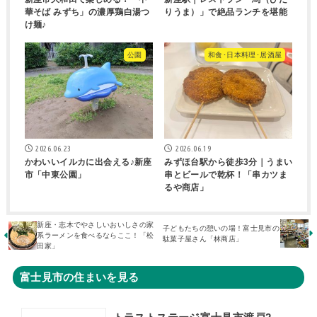
華そば みずち」の濃厚鶏白湯つ
りうま）」で絶品ランチを堪能
け麺♪
公園
和食･日本料理･居酒屋
2026.06.23
2026.06.19
かわいいイルカに出会える♪新座
みずほ台駅から徒歩3分｜うまい
市「中東公園」
串とビールで乾杯！「串カツま
るや商店」
新座・志木でやさしいおいしさの家
子どもたちの憩いの場！富士見市の
系ラーメンを食べるならここ！「松
駄菓子屋さん「林商店」
田家」
富士見市の住まいを見る