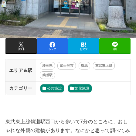
ポスト
シェア
はてブ
送る
埼玉県
富士見市
鶴馬
東武東上線
エリア＆駅
鶴瀬駅
カテゴリー
公共施設
文化施設
東武東上線鶴瀬駅西口から歩いて7分のところに、おし
ゃれな外観の建物があります。なにかと思って調べてみ