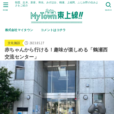
朝霞、志木、新座、和光、みずほ台、鶴瀬、上福岡、ふじみ野の住みよ
さをご紹介
MENU
SEARCH
株式会社マイタウン
コメントはコチラ
2023.05.27
文化施設
赤ちゃんから行ける！趣味が楽しめる「鶴瀬西
交流センター」