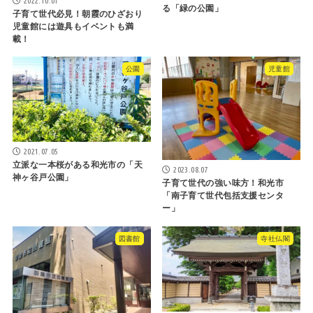
2022.10.01
る「緑の公園」
子育て世代必見！朝霞のひざおり
児童館には遊具もイベントも満
載！
公園
児童館
2021.07.05
立派な一本桜がある和光市の「天
2023.08.07
神ヶ谷戸公園」
子育て世代の強い味方！和光市
「南子育て世代包括支援センタ
ー」
図書館
寺社仏閣