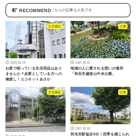
RECOMMEND
公共施設
公園
2020.06.29
2021.05.01
お家で眠っている生活用品はあり
地域の人に愛される憩いの場所
ませんか？必要としている方への
「和光市越後山中央公園」
橋渡し！エコネットあさか
文化施設
公園
2021.05.02
和光市駅徒歩9分！四季を感じられ