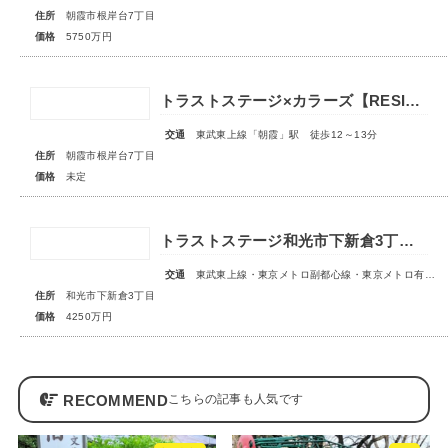
住所
朝霞市根岸台7丁目
価格
5750万円
トラストステージ×カラーズ【RESIDENCE】朝霞市根岸台7丁目41期 全13区画第一期分譲 宅地分譲第二期分譲 新築分譲住宅 ◇販売予告◇
交通
東武東上線「朝霞」駅 徒歩12～13分
住所
朝霞市根岸台7丁目
価格
未定
トラストステージ和光市下新倉3丁目16期◇限定1区画◇
交通
東武東上線・東京メトロ副都心線・東京メトロ有楽町線「和光市」駅 徒歩19分
住所
和光市下新倉3丁目
価格
4250万円
RECOMMEND