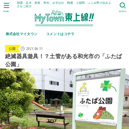
朝霞、志木、新座、和光、みずほ台、鶴瀬、上福岡、ふじみ野の住みよ
さをご紹介
MENU
SEARCH
株式会社マイタウン
コメントはコチラ
2021.06.11
公園
絶滅器具遊具！？土管がある和光市の「ふたば
公園」