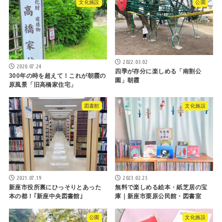
文化施設
公園
2022.03.02
2020.07.24
四季が存分に楽しめる「南割公
300年の時を超えて！これが朝霞の
園」朝霞
原風景「旧高橋家住宅」
図書館
文化施設
2021.07.19
2023.02.25
新座市役所裏にひっそりとあった
無料で楽しめる絵本・紙芝居の宝
本の都！｢新座中央図書館｣
庫｜新座市栗原公民館・図書室
公園
文化施設