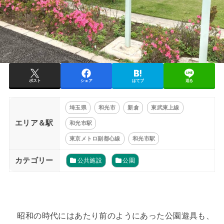
ポスト
シェア
はてブ
送る
埼玉県
和光市
新倉
東武東上線
エリア＆駅
和光市駅
東京メトロ副都心線
和光市駅
カテゴリー
公共施設
公園
昭和の時代にはあたり前のようにあった公園遊具も、