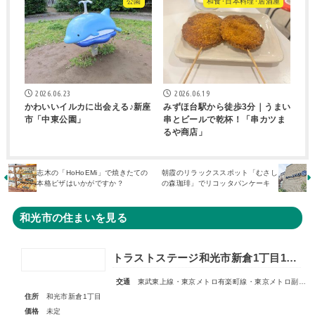
公園
和食･日本料理･居酒屋
2026.06.23
2026.06.19
かわいいイルカに出会える♪新座
みずほ台駅から徒歩3分｜うまい
市「中東公園」
串とビールで乾杯！「串カツま
るや商店」
志木の「HoHoEMi」で焼きたての
朝霞のリラックススポット「むさし
本格ピザはいかがですか？
の森珈琲」でリコッタパンケーキ
和光市の住まいを見る
トラストステージ和光市新倉1丁目16期 全11区画◇販売予告◇
交通
東武東上線・東京メトロ有楽町線・東京メトロ副都心線「和光市」駅 徒歩14～15分
住所
和光市新倉1丁目
価格
未定