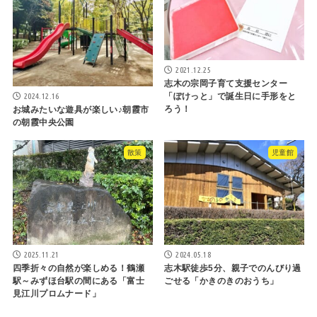
2021.12.25
志木の宗岡子育て支援センター
2024.12.16
「ぽけっと」で誕生日に手形をと
ろう！
お城みたいな遊具が楽しい♪朝霞市
の朝霞中央公園
散策
児童館
2025.11.21
2024.05.18
四季折々の自然が楽しめる！鶴瀬
志木駅徒歩5分、親子でのんびり過
駅～みずほ台駅の間にある「富士
ごせる「かきのきのおうち」
見江川プロムナード」