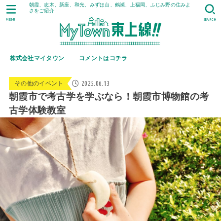
朝霞、志木、新座、和光、みずほ台、鶴瀬、上福岡、ふじみ野の住みよ
さをご紹介
MENU
SEARCH
株式会社マイタウン
コメントはコチラ
2025.06.13
その他のイベント
朝霞市で考古学を学ぶなら！朝霞市博物館の考
古学体験教室