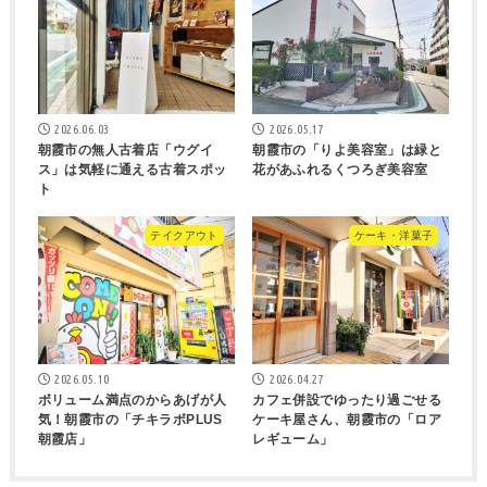
2026.06.03
2026.05.17
朝霞市の無人古着店「ウグイ
朝霞市の「りよ美容室」は緑と
ス」は気軽に通える古着スポッ
花があふれるくつろぎ美容室
ト
テイクアウト
ケーキ・洋菓子
2026.05.10
2026.04.27
ボリューム満点のからあげが人
カフェ併設でゆったり過ごせる
気！朝霞市の「チキラボPLUS
ケーキ屋さん、朝霞市の「ロア
朝霞店」
レギューム」