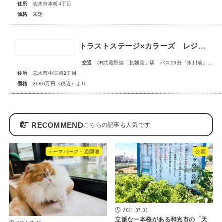
住所
志木市本町4丁目
価格
未定
トラストステージ×カラーズ レジデンス志木市中宗岡2丁目14期 全3棟◆販売開始◆
交通
JR武蔵野線「北朝霞」駅 バス19分『氷川前』停歩4分
住所
志木市中宗岡2丁目
価格
3680万円（税込）より
RECOMMEND
テーマパーク・遊園地
公園
2021.07.05
立派な一本桜がある和光市の「天