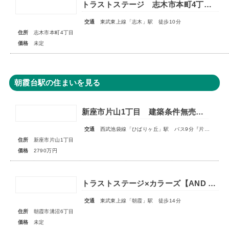
トラストステージ 志木市本町4丁目17期 全7区画■第一期分譲 販売予告■
交通
東武東上線「志木」駅 徒歩10分
住所
志木市本町4丁目
価格
未定
朝霞台駅の住まいを見る
新座市片山1丁目 建築条件無売地 全1区画
交通
西武池袋線「ひばりヶ丘」駅 バス9分『片山小学校』停歩3分
住所
新座市片山1丁目
価格
2790万円
トラストステージ×カラーズ【AND PLUS】朝霞市溝沼6丁目22期 全2棟◇販売予告◇
交通
東武東上線「朝霞」駅 徒歩14分
住所
朝霞市溝沼6丁目
価格
未定