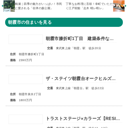
鶴瀬｜四季の魅力がいっぱい！市民
丁寧なお料理に舌鼓！幸町でいただ
に愛される「谷津の森公園」
く江戸前鮨「志木 晴レ晴レ」
朝霞市の住まいを見る
朝霞市膝折町1丁目 建築条件なし売地 全1区画
交通
東武東上線「朝霞」駅 徒歩20分
住所
朝霞市膝折町1丁目
価格
2390万円
ザ・ステイツ朝霞台オークヒルズ 1階部分
交通
東武東上線「朝霞台」駅 徒歩22分
住所
朝霞市泉水2丁目
価格
1800万円
トラストステージ×カラーズ【RESIDENCE】朝霞市根岸台7丁目41期 全13区画第一期分譲 宅地分譲第二期分譲 新築分譲住宅 ◇販売予告◇