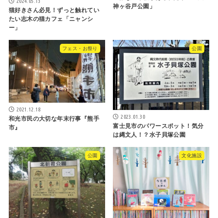
2024.05.13
神ヶ谷戸公園」
猫好きさん必見！ずっと触れてい
たい志木の猫カフェ「ニャンシ
ー」
フェス・お祭り
公園
2021.12.18
2023.01.30
和光市民の大切な年末行事『熊手
富士見市のパワースポット！気分
市』
は縄文人！？水子貝塚公園
公園
文化施設