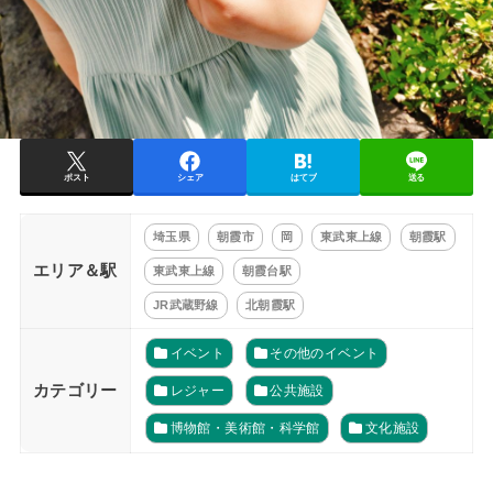
ポスト
シェア
はてブ
送る
埼玉県
朝霞市
岡
東武東上線
朝霞駅
エリア＆駅
東武東上線
朝霞台駅
JR武蔵野線
北朝霞駅
イベント
その他のイベント
カテゴリー
レジャー
公共施設
博物館・美術館・科学館
文化施設