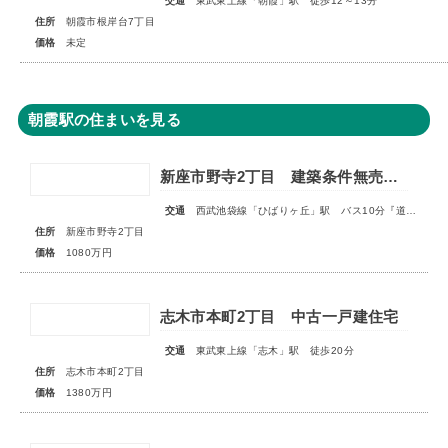
交通
東武東上線「朝霞」駅 徒歩12～13分
住所
朝霞市根岸台7丁目
価格
未定
朝霞駅の住まいを見る
新座市野寺2丁目 建築条件無売地 全1区画
交通
西武池袋線「ひばりヶ丘」駅 バス10分『道場』停歩4分
住所
新座市野寺2丁目
価格
1080万円
志木市本町2丁目 中古一戸建住宅
交通
東武東上線「志木」駅 徒歩20分
住所
志木市本町2丁目
価格
1380万円