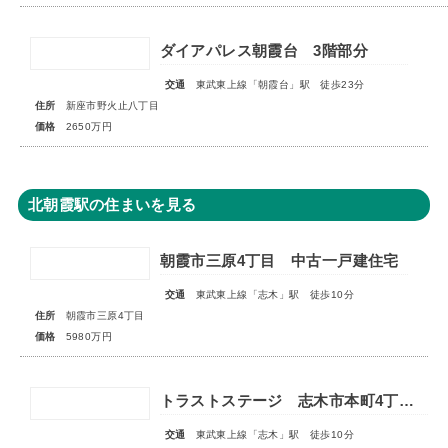
ダイアパレス朝霞台 3階部分
交通
東武東上線「朝霞台」駅 徒歩23分
住所
新座市野火止八丁目
価格
2650万円
北朝霞駅の住まいを見る
朝霞市三原4丁目 中古一戸建住宅
交通
東武東上線「志木」駅 徒歩10分
住所
朝霞市三原4丁目
価格
5980万円
トラストステージ 志木市本町4丁目17期 全7区画■第一期分譲 販売予告■
交通
東武東上線「志木」駅 徒歩10分