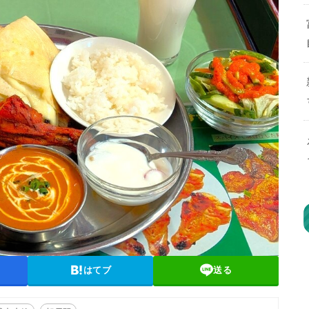
はてブ
送る