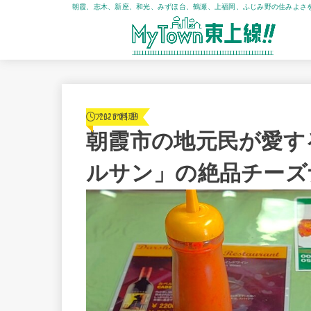
朝霞、志木、新座、和光、みずほ台、鶴瀬、上福岡、ふじみ野の住みよさ
2026.05.29
アジア料理
朝霞市の地元民が愛す
ルサン」の絶品チーズ