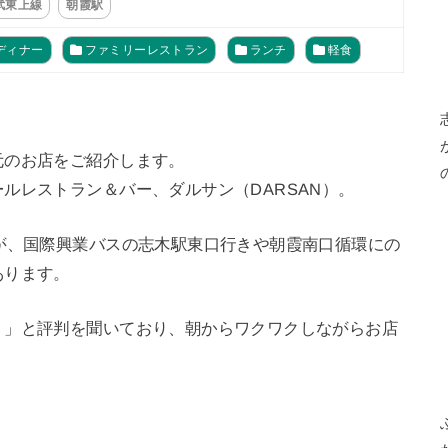
武東上線
朝霞駅
ディナー
ファミリーレストラン
ランチ
軽食
元のお店をご紹介します。
ルレストラン＆バー、ダルサン（DARSAN）。
が、国際興業バスの志木駅東口行きや朝霞南口循環にの
あります。
！」と評判を聞いており、朝からワクワクしながらお店