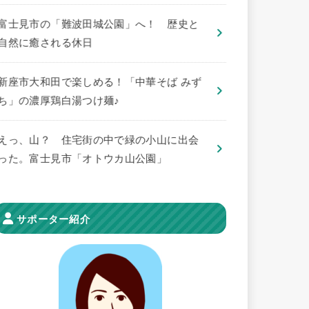
​富士見市の「難波田城公園」へ！ 歴史と
自然に癒される休日
新座市大和田で楽しめる！「中華そば みず
ち」の濃厚鶏白湯つけ麺♪
えっ、山？ 住宅街の中で緑の小山に出会
った。富士見市「オトウカ山公園」
サポーター紹介