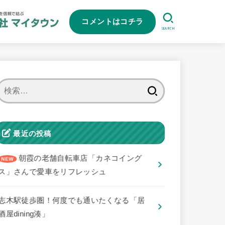
コメントはコチラ
SEARCH
検
索:
最近の投稿
朝霞の老舗自転車店「カネコイング
ス」さんで愛車をリフレッシュ
志木駅徒歩圏！何度でも通いたくなる「居
酒屋dining湊」