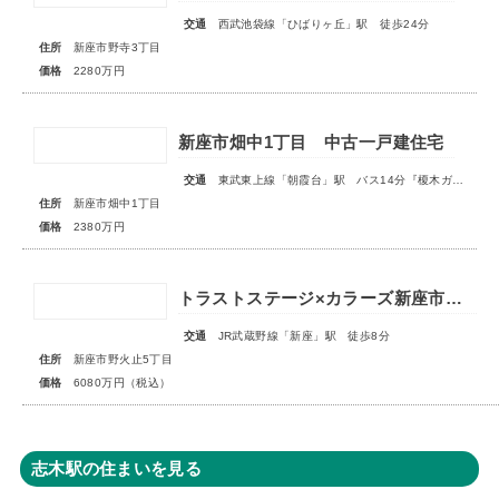
交通
西武池袋線「ひばりヶ丘」駅 徒歩24分
住所
新座市野寺3丁目
価格
2280万円
新座市畑中1丁目 中古一戸建住宅
交通
東武東上線「朝霞台」駅 バス14分『榎木ガード』停歩2分
住所
新座市畑中1丁目
価格
2380万円
トラストステージ×カラーズ新座市野火止5丁目46期 全12棟◆最終１棟◆
交通
JR武蔵野線「新座」駅 徒歩8分
住所
新座市野火止5丁目
価格
6080万円（税込）
志木駅の住まいを見る