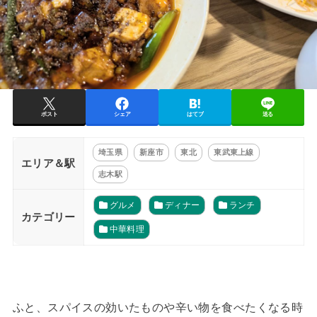
ポスト
シェア
はてブ
送る
埼玉県
新座市
東北
東武東上線
エリア＆駅
志木駅
グルメ
ディナー
ランチ
カテゴリー
中華料理
ふと、スパイスの効いたものや辛い物を食べたくなる時