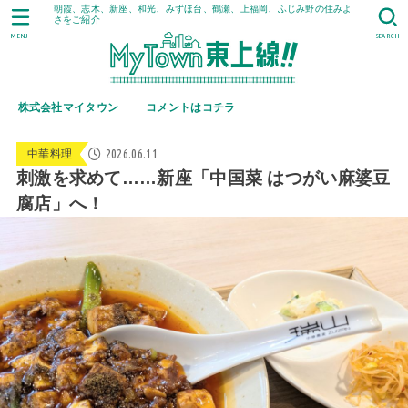
朝霞、志木、新座、和光、みずほ台、鶴瀬、上福岡、ふじみ野の住みよ
さをご紹介
MENU
SEARCH
株式会社マイタウン
コメントはコチラ
2026.06.11
中華料理
刺激を求めて……新座「中国菜 はつがい麻婆豆
腐店」へ！