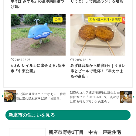
華そば みずち」の濃厚鶏白湯つ
りうま）」で絶品ランチを堪能
け麺♪
公園
和食･日本料理･居酒屋
2026.06.23
2026.06.19
かわいいイルカに出会える♪新座
みずほ台駅から徒歩3分｜うまい
市「中東公園」
串とビールで乾杯！「串カツま
るや商店」
朝霞のゴルフ練習場跡地に誕生した
市公認の健康メニューがある！住宅
待合カフェ「Cafe sel」で、あの頃
街に潜む隠れ家そば屋「浅野屋」
に戻る特大プリンとの出会い
新座市の住まいを見る
新座市野寺3丁目 中古一戸建住宅