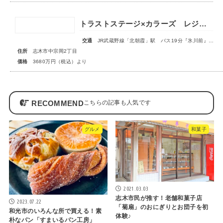
トラストステージ×カラーズ レジデンス志木市中宗岡2丁目14期 全3棟◆販売開始◆
交通
JR武蔵野線「北朝霞」駅 バス19分『氷川前』停歩4分
住所
志木市中宗岡2丁目
価格
3680万円（税込）より
RECOMMEND
グルメ
和菓子
2021.03.03
志木市民が推す！老舗和菓子店
2023.07.22
「菊扇」のおにぎりとお団子を初
和光市のいろんな所で買える！素
体験♪
朴なパン「すまいるパン工房」