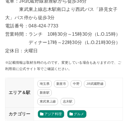
電車：JR武蔵野線新座駅から徒歩38分
東武東上線志木駅南口より西武バス「跡見女子
大」バス停から徒歩3分
電話番号：048-424-7733
営業時間：ランチ 10時30分～15時30分（L.O.15時）
ディナー17時～22時30分（L.O.21時30分）
定休日：火曜日
※記載情報は取材当時のものです。変更している場合もありますので、ご
利用前に公式サイト等でご確認ください。
埼玉県
新座市
中野
JR武蔵野線
エリア＆駅
新座駅
東武東上線
志木駅
カテゴリー
アジア料理
グルメ