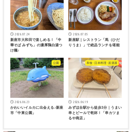
2026.07.24
2026.07.05
新座市大和田で楽しめる！「中
新座駅｜レストラン「馬（ひだ
華そば みずち」の濃厚鶏白湯つ
りうま）」で絶品ランチを堪能
け麺♪
公園
和食･日本料理･居酒屋
2026.06.23
2026.06.19
かわいいイルカに出会える♪新座
みずほ台駅から徒歩3分｜うまい
市「中東公園」
串とビールで乾杯！「串カツま
るや商店」