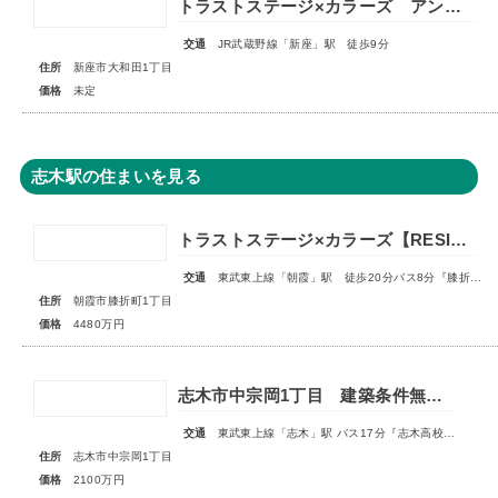
トラストステージ×カラーズ アンドプラス新座市大和田1丁目21期 全3棟 ◆販売予告◆
交通
JR武蔵野線「新座」駅 徒歩9分
住所
新座市大和田1丁目
価格
未定
志木駅の住まいを見る
トラストステージ×カラーズ【RESIDENCE】朝霞市膝折町1丁目12期 全2棟◇最終1棟◇
交通
東武東上線「朝霞」駅 徒歩20分バス8分『膝折町一丁目』停歩3分
住所
朝霞市膝折町1丁目
価格
4480万円
志木市中宗岡1丁目 建築条件無売地 全1区画
交通
東武東上線「志木」駅 バス17分『志木高校入口』停 徒歩5分
住所
志木市中宗岡1丁目
価格
2100万円