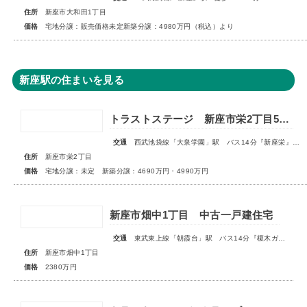
住所
新座市大和田1丁目
価格
宅地分譲：販売価格未定新築分譲：4980万円（税込）より
新座駅の住まいを見る
トラストステージ 新座市栄2丁目5期 全9区画 宅地分譲：◇販売予告◇新築分譲：◆販売開始◆
交通
西武池袋線「大泉学園」駅 バス14分『新座栄』停歩5～6分
住所
新座市栄2丁目
価格
宅地分譲：未定 新築分譲：4690万円・4990万円
新座市畑中1丁目 中古一戸建住宅
交通
東武東上線「朝霞台」駅 バス14分『榎木ガード』停歩2分
住所
新座市畑中1丁目
価格
2380万円