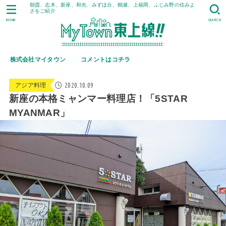
朝霞、志木、新座、和光、みずほ台、鶴瀬、上福岡、ふじみ野の住みよ
さをご紹介
MENU
SEARCH
株式会社マイタウン
コメントはコチラ
2020.10.09
アジア料理
新座の本格ミャンマー料理店！「5STAR
MYANMAR」