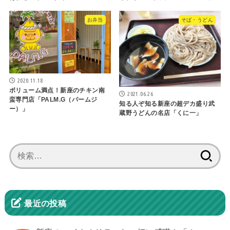
お弁当
そば・うどん
2020.11.18
ボリューム満点！新座のチキン南
2021.06.26
蛮専門店「PALM.G（パームジ
知る人ぞ知る新座の超デカ盛り武
ー）」
蔵野うどんの名店「くに一」
検
索:
最近の投稿