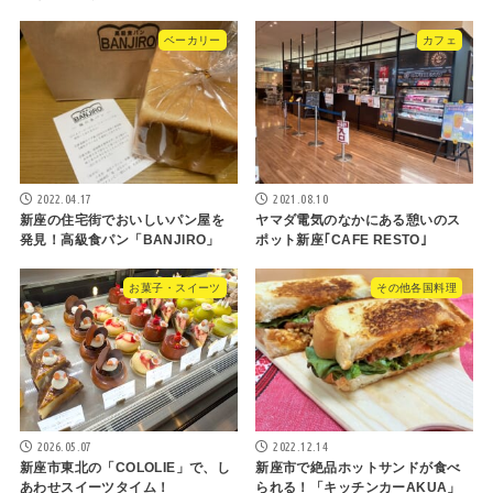
ベーカリー
カフェ
2022.04.17
2021.08.10
新座の住宅街でおいしいパン屋を
ヤマダ電気のなかにある憩いのス
発見！高級食パン「BANJIRO」
ポット新座｢CAFE RESTO｣
お菓子・スイーツ
その他各国料理
2026.05.07
2022.12.14
新座市東北の「COLOLIE」で、し
新座市で絶品ホットサンドが食べ
あわせスイーツタイム！
られる！「キッチンカーAKUA」