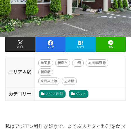
ポスト
シェア
はてブ
送る
埼玉県
新座市
中野
JR武蔵野線
エリア＆駅
新座駅
東武東上線
志木駅
カテゴリー
アジア料理
グルメ
私はアジアン料理が好きで、よく友人とタイ料理を食べ