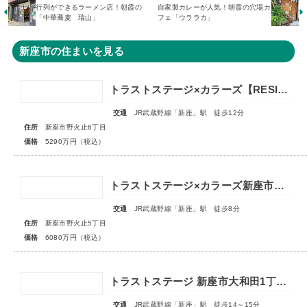
行列ができるラーメン店！朝霞の
自家製カレーが人気！朝霞の穴場カ
「中華蕎麦 瑞山」
フェ「ウララカ」
新座市の住まいを見る
トラストステージ×カラーズ【RESIDENCE】新座市野火止6丁目53期 ★限定1棟 販売開始★
交通
JR武蔵野線「新座」駅 徒歩12分
住所
新座市野火止6丁目
価格
5290万円（税込）
トラストステージ×カラーズ新座市野火止5丁目46期 全12棟◆最終１棟◆
交通
JR武蔵野線「新座」駅 徒歩8分
住所
新座市野火止5丁目
価格
6080万円（税込）
トラストステージ 新座市大和田1丁目19期 全24区画◆第3期分譲 新築分譲住宅 販売開始◆◆第4期分譲 2次販売 宅地分譲 販売予告◆
交通
JR武蔵野線「新座」駅 徒歩14～15分