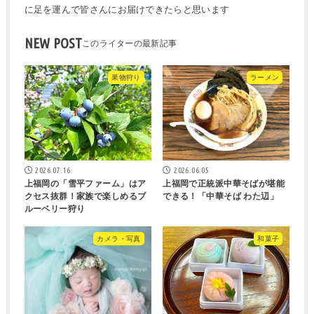
に足を運んで皆さんにお届けできたらと思います
NEW POST
果物狩り
ラーメン
2026.07.16
2026.06.05
上福岡の「雪平ファーム」はア
上福岡で正統派中華そばが堪能
クセス抜群！家族で楽しめるブ
できる！「中華そば わた辺」
ルーベリー狩り
カメラ・写真
和菓子