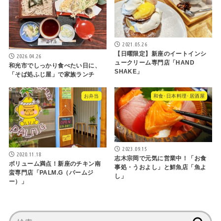
2021.05.26
【日曜限定】新座のイートインシ
2026.04.26
ュークリーム専門店「HAND
和光市でしっかり食べたい日に、
SHAKE」
「そば処ふじ屋」で家族ランチ
お弁当
和食･日本料理･居酒屋
2023.09.15
2020.11.18
志木宗岡で元気に営業中！「お食
ボリューム満点！新座のチキン南
事処・うおよし」と鮮魚店「魚よ
蛮専門店「PALM.G（パームジ
し」
ー）」
検