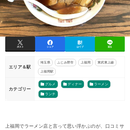
ポスト
シェア
はてブ
送る
埼玉県
ふじみ野市
上福岡
東武東上線
エリア＆駅
上福岡駅
グルメ
ディナー
ラーメン
カテゴリー
ランチ
上福岡でラーメン店と言って思い浮かぶのが、口コミサ