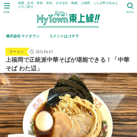
朝霞、志木、新座、和光、みずほ台、鶴瀬、上福岡、ふじみ野の住みよ
さをご紹介
MENU
SEARCH
株式会社マイタウン
コメントはコチラ
2026.06.05
ラーメン
上福岡で正統派中華そばが堪能できる！「中華
そば わた辺」