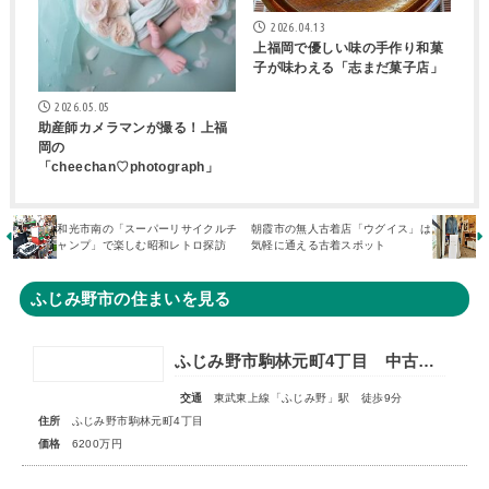
2026.04.13
上福岡で優しい味の手作り和菓
子が味わえる「志まだ菓子店」
2026.05.05
助産師カメラマンが撮る！上福
岡の
「cheechan♡photograph」
和光市南の「スーパーリサイクルチ
朝霞市の無人古着店「ウグイス」は
ャンプ」で楽しむ昭和レトロ探訪
気軽に通える古着スポット
ふじみ野市の住まいを見る
ふじみ野市駒林元町4丁目 中古一戸建住宅
交通
東武東上線「ふじみ野」駅 徒歩9分
住所
ふじみ野市駒林元町4丁目
価格
6200万円