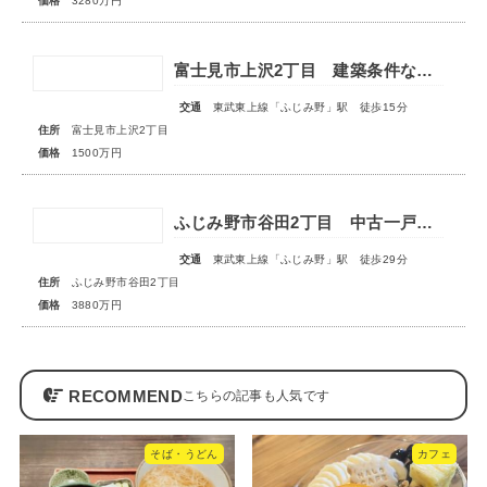
価格
3280万円
富士見市上沢2丁目 建築条件なし売地
交通
東武東上線「ふじみ野」駅 徒歩15分
住所
富士見市上沢2丁目
価格
1500万円
ふじみ野市谷田2丁目 中古一戸建住宅
交通
東武東上線「ふじみ野」駅 徒歩29分
住所
ふじみ野市谷田2丁目
価格
3880万円
RECOMMEND
そば・うどん
カフェ