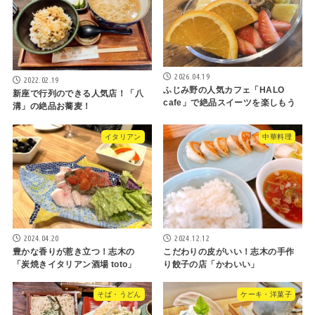
2026.04.19
2022.02.19
ふじみ野の人気カフェ「HALO
新座で行列のできる人気店！「八
cafe」で絶品スイーツを楽しもう
溝」の絶品お蕎麦！
イタリアン
中華料理
2024.04.20
2024.12.12
豊かな香りが惹き立つ！志木の
こだわりの皮がいい！志木の手作
「炭焼きイタリアン酒場 toto」
り餃子の店「かわいい」
そば・うどん
ケーキ・洋菓子