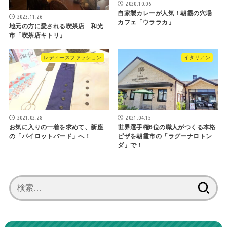
2020.10.06
自家製カレーが人気！朝霞の穴場
2023.11.26
カフェ「ウララカ」
地元の方に愛される喫茶店 和光
市「喫茶店キトリ」
レディースファッション
イタリアン
2021.02.28
2021.04.15
お気に入りの一着を求めて、新座
世界選手権6位の職人がつくる本格
の「パイロットバード」へ！
ピザを朝霞市の「ラグーナロトン
ダ」で！
検
索: