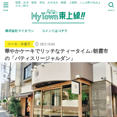
朝霞、志木、新座、和光、みずほ台、鶴瀬、上福岡、ふじみ野の住みよ
さをご紹介
MENU
SEARCH
株式会社マイタウン
コメントはコチラ
2025.10.06
ケーキ・洋菓子
華やかケーキでリッチなティータイム♪朝霞市
の「パティスリージャルダン」