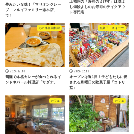
上福岡の「寿司のえびす」は味よ
夢みたいな味！「マリオンクレー
し値段よしのお寿司のテイクアウ
プ マルイファミリー志木店」
ト専門店
で！
その他各国料理
お菓子・スイーツ
2024.12.10
2026.02.13
鶴瀬で本格カレーが食べられるイ
オープンは週1日！子どもたちに愛
ンドネパール料理店「サダナ」
される月曜日の駄菓子屋「コトリ
堂」
カフェ
カフェ