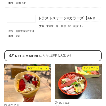
価格
1800万円
トラストステージ×カラーズ【AND PLUS】朝霞市溝沼6丁目22期 全2棟◇販売予告◇
交通
東武東上線「朝霞」駅 徒歩14分
住所
朝霞市溝沼6丁目
価格
未定
RECOMMEND
お菓子・スイーツ
テイクアウト
2026.02.21
2022.05.07