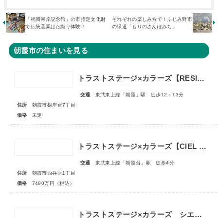
「福岡河岸記念館」の市指定文化財
それぞれの楽しみ方で！ふじみ野市
で伝統産業はた織り体験！
の緑道「もりのさんぽみち」
朝霞市の住まいを見る
トラストステージ×カラーズ【RESIDENCE】朝霞市根岸台7丁目41期 全13区画第一期分譲 宅地分譲第二期分譲 新築分譲住宅 ◇販売予告◇
交通
東武東上線「朝霞」駅 徒歩12～13分
住所
朝霞市根岸台7丁目
価格
未定
トラストステージ×カラーズ【CIEL VILLA】朝霞市西弁財1丁目2期 ★限定1棟 販売開始★
交通
東武東上線「朝霞台」駅 徒歩4分
住所
朝霞市西弁財1丁目
価格
7490万円（税込）
トラストステージ×カラーズ シエルヴィラ朝霞市東弁財3丁目3期 ★限定1棟 販売開始★