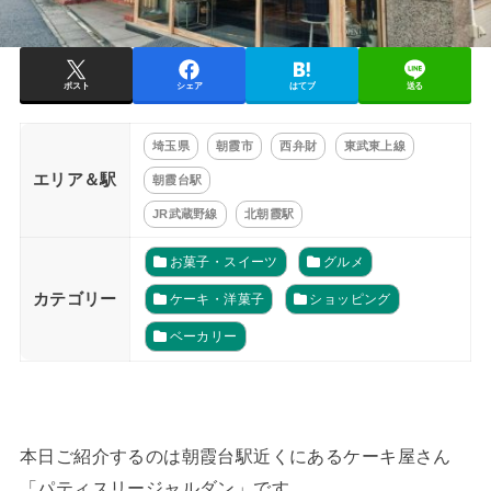
ポスト
シェア
はてブ
送る
埼玉県
朝霞市
西弁財
東武東上線
エリア＆駅
朝霞台駅
JR武蔵野線
北朝霞駅
お菓子・スイーツ
グルメ
カテゴリー
ケーキ・洋菓子
ショッピング
ベーカリー
本日ご紹介するのは朝霞台駅近くにあるケーキ屋さん
「パティスリージャルダン」です。