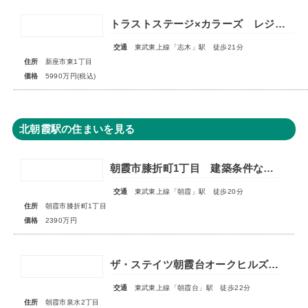
トラストステージ×カラーズ レジデンス新座市東1丁目7期 ◆限定１棟◆
交通
東武東上線「志木」駅 徒歩21分
住所
新座市東1丁目
価格
5990万円(税込)
北朝霞駅の住まいを見る
朝霞市膝折町1丁目 建築条件なし売地 全1区画
交通
東武東上線「朝霞」駅 徒歩20分
住所
朝霞市膝折町1丁目
価格
2390万円
ザ・ステイツ朝霞台オークヒルズ 1階部分
交通
東武東上線「朝霞台」駅 徒歩22分
住所
朝霞市泉水2丁目