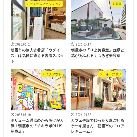
レディースファッション
美容室
2026.06.03
2026.05.17
朝霞市の無人古着店「ウグイ
朝霞市の「りよ美容室」は緑と
ス」は気軽に通える古着スポッ
花があふれるくつろぎ美容室
ト
テイクアウト
ケーキ・洋菓子
2026.05.10
2026.04.27
ボリューム満点のからあげが人
カフェ併設でゆったり過ごせる
気！朝霞市の「チキラボPLUS
ケーキ屋さん、朝霞市の「ロア
朝霞店」
レギューム」