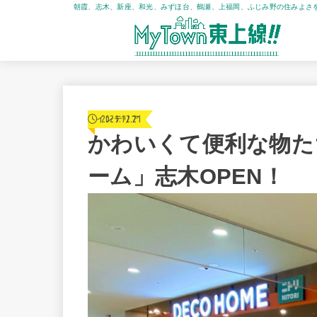
朝霞、志木、新座、和光、みずほ台、鶴瀬、上福岡、ふじみ野の住みよさ
2021.12.21
インテリア
かわいくて便利な物た
ーム」志木OPEN！