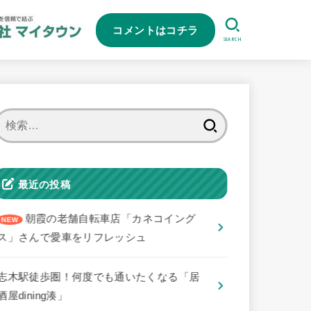
コメントはコチラ
SEARCH
検
索:
最近の投稿
朝霞の老舗自転車店「カネコイング
ス」さんで愛車をリフレッシュ
志木駅徒歩圏！何度でも通いたくなる「居
酒屋dining湊」