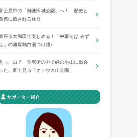
​富士見市の「難波田城公園」へ！ 歴史と
自然に癒される休日
新座市大和田で楽しめる！「中華そば みず
ち」の濃厚鶏白湯つけ麺♪
えっ、山？ 住宅街の中で緑の小山に出会
った。富士見市「オトウカ山公園」
サポーター紹介