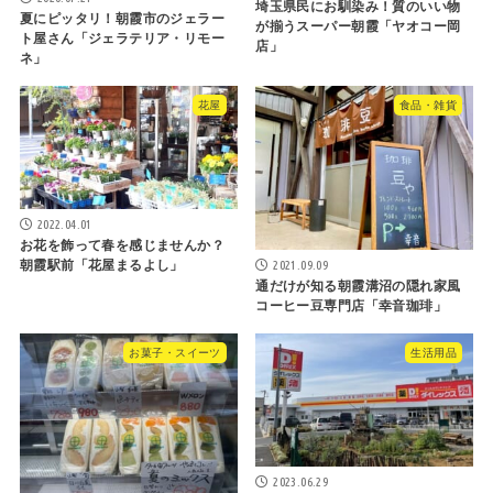
埼玉県民にお馴染み！質のいい物
夏にピッタリ！朝霞市のジェラー
が揃うスーパー朝霞「ヤオコー岡
ト屋さん「ジェラテリア・リモー
店」
ネ」
花屋
食品・雑貨
2022.04.01
お花を飾って春を感じませんか？
2021.09.09
朝霞駅前「花屋まるよし」
通だけが知る朝霞溝沼の隠れ家風
コーヒー豆専門店「幸音珈琲」
お菓子・スイーツ
生活用品
2023.06.29