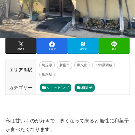
ポスト
シェア
はてブ
送る
埼玉県
新座市
野火止
JR武蔵野線
エリア＆駅
新座駅
カテゴリー
ショッピング
和菓子
私は甘いものが好きで、寒くなって来ると無性に和菓子
が食べたくなります。