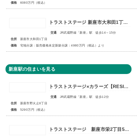
価格
6080万円（税込）
トラストステージ 新座市大和田1丁目19期 全24区画◆第3期分譲 新築分譲住宅 販売開始◆◆第4期分譲 2次販売 宅地分譲 販売予告◆
交通
JR武蔵野線「新座」駅 徒歩14～15分
住所
新座市大和田1丁目
価格
宅地分譲：販売価格未定新築分譲：4980万円（税込）より
新座駅の住まいを見る
トラストステージ×カラーズ【RESIDENCE】新座市野火止6丁目53期 ★限定1棟 販売開始★
交通
JR武蔵野線「新座」駅 徒歩12分
住所
新座市野火止6丁目
価格
5290万円（税込）
トラストステージ 新座市栄2丁目5期 全9区画 宅地分譲：◇販売予告◇新築分譲：◆販売開始◆