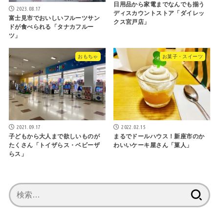
日用品から家電までなんでも揃う
2023.08.17
ディスカウントストア「ダイレッ
富士見市でおいしいフルーツサン
クス宮戸店」
ドが食べられる「タナカフルー
ツ」
おもちゃ
お菓子・スイーツ
2021.09.17
2022.02.15
子どもから大人まで欲しいものが
まるでドールハウス！新座市のか
たくさん「トイザらス・ベビーザ
わいいケーキ屋さん「菓人」
らス」
検
索: