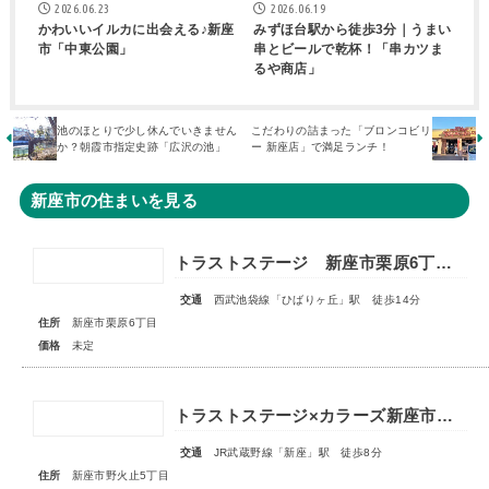
2026.06.23
2026.06.19
かわいいイルカに出会える♪新座
みずほ台駅から徒歩3分｜うまい
市「中東公園」
串とビールで乾杯！「串カツま
るや商店」
池のほとりで少し休んでいきません
こだわりの詰まった「ブロンコビリ
か？朝霞市指定史跡「広沢の池」
ー 新座店」で満足ランチ！
新座市の住まいを見る
トラストステージ 新座市栗原6丁目14期 全8区画 ◇販売予告◇
交通
西武池袋線「ひばりヶ丘」駅 徒歩14分
住所
新座市栗原6丁目
価格
未定
トラストステージ×カラーズ新座市野火止5丁目46期 全12棟◆最終１棟◆
交通
JR武蔵野線「新座」駅 徒歩8分
住所
新座市野火止5丁目