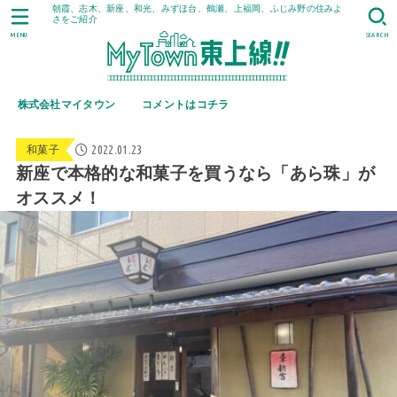
朝霞、志木、新座、和光、みずほ台、鶴瀬、上福岡、ふじみ野の住みよ
さをご紹介
MENU
SEARCH
株式会社マイタウン
コメントはコチラ
2022.01.23
和菓子
新座で本格的な和菓子を買うなら「あら珠」が
オススメ！