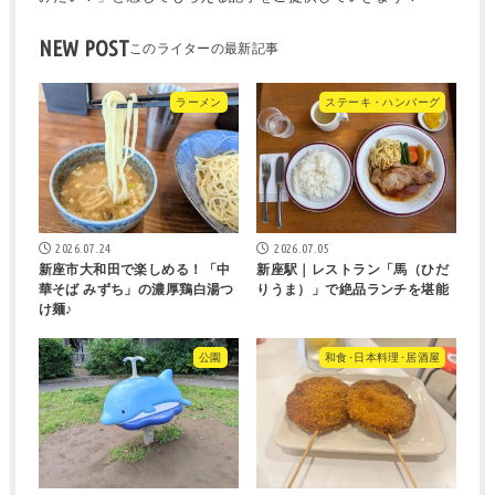
NEW POST
ラーメン
ステーキ・ハンバーグ
2026.07.24
2026.07.05
新座市大和田で楽しめる！「中
新座駅｜レストラン「馬（ひだ
華そば みずち」の濃厚鶏白湯つ
りうま）」で絶品ランチを堪能
け麺♪
公園
和食･日本料理･居酒屋