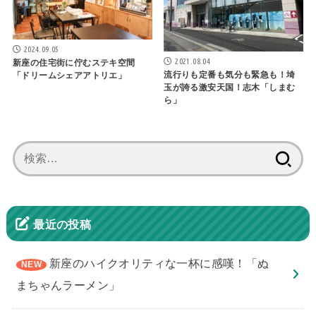
2024.09.05
2021.08.04
新座の住宅街に佇むステキ空間
流行りも定番も気分も緊急も！埼
「ドリームシェアアトリエ」
玉が誇る激安天国！志木「しまむ
ら」
検
索:
最近の投稿
新座のハイクオリティな一杯に感嘆！「ぬ
まちゃんラーメン」