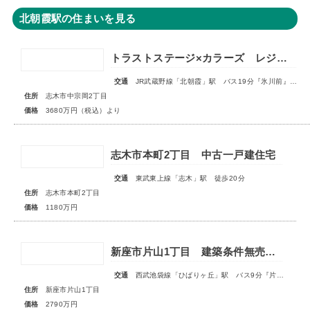
北朝霞駅の住まいを見る
トラストステージ×カラーズ レジデンス志木市中宗岡2丁目14期 全3棟◆販売開始◆
交通
JR武蔵野線「北朝霞」駅 バス19分『氷川前』停歩4分
住所
志木市中宗岡2丁目
価格
3680万円（税込）より
志木市本町2丁目 中古一戸建住宅
交通
東武東上線「志木」駅 徒歩20分
住所
志木市本町2丁目
価格
1180万円
新座市片山1丁目 建築条件無売地 全1区画
交通
西武池袋線「ひばりヶ丘」駅 バス9分『片山小学校』停歩3分
住所
新座市片山1丁目
価格
2790万円