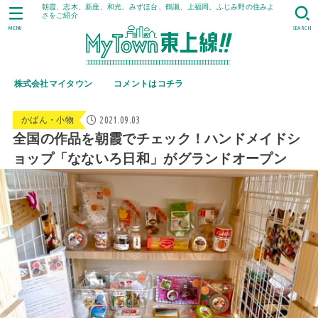
朝霞、志木、新座、和光、みずほ台、鶴瀬、上福岡、ふじみ野の住みよ
さをご紹介
MENU
SEARCH
株式会社マイタウン
コメントはコチラ
2021.09.03
かばん・小物
全国の作品を朝霞でチェック！ハンドメイドシ
ョップ「なないろ日和」がグランドオープン