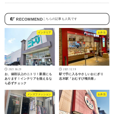
RECOMMEND
インテリア
お弁当
2021.06.29
2021.12.19
お、値段以上のニトリ！新座にも
駅で手に入るやさしいおにぎり
あります！インテリアを揃えるな
志木駅「おむすび権兵衛」
ら必ずチェック
メンズファッション
お弁当