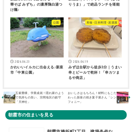
華そば みずち」の濃厚鶏白湯つ
りうま）」で絶品ランチを堪能
け麺♪
公園
和食･日本料理･居酒屋
2026.06.23
2026.06.19
かわいいイルカに出会える♪新座
みずほ台駅から徒歩3分｜うまい
市「中東公園」
串とビールで乾杯！「串カツま
るや商店」
五穀豊穣、学業成就！隠れ家のよう
おいしさはもちろん！材料にもこだ
で気持ちの良い、宗岡地区の鎮守
わった新座の焼き菓子屋さん「シン
「天神社」
フォニー」
朝霞市の住まいを見る
朝霞市膝折町1丁目 建築条件なし売地 全1区画