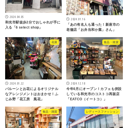
2024.04.05
2024.01.16
和光市駅徒歩2分でおしゃれが手に
「あの有名人も通った！新座市の
入る「6 select shop」
老舗店「お弁当和か葉」さん」
花屋
食品・雑貨
2024.01.22
2024.12.18
バルーンとお花によるオリジナル
今年6月にオープン！カフェも併設
なアレンジメントはおまかせ！ふ
している和光市のコストコ再販店
じみ野「花工房 風花」
「EATCO（イートコ）」
食品・雑貨
レディースファッション