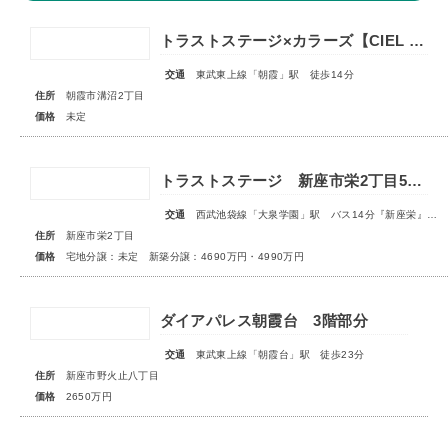
トラストステージ×カラーズ【CIEL VILLA】朝霞市溝沼2丁目21期 全4棟◆販売予告◆
交通
東武東上線「朝霞」駅 徒歩14分
住所
朝霞市溝沼2丁目
価格
未定
トラストステージ 新座市栄2丁目5期 全9区画 宅地分譲：◇販売予告◇新築分譲：◆販売開始◆
交通
西武池袋線「大泉学園」駅 バス14分『新座栄』停歩5～6分
住所
新座市栄2丁目
価格
宅地分譲：未定 新築分譲：4690万円・4990万円
ダイアパレス朝霞台 3階部分
交通
東武東上線「朝霞台」駅 徒歩23分
住所
新座市野火止八丁目
価格
2650万円