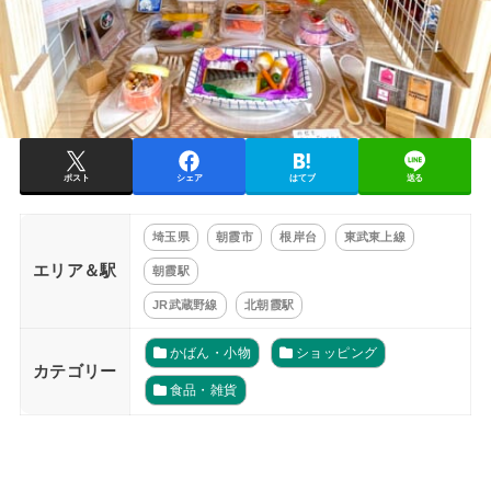
ポスト
シェア
はてブ
送る
埼玉県
朝霞市
根岸台
東武東上線
エリア＆駅
朝霞駅
JR武蔵野線
北朝霞駅
かばん・小物
ショッピング
カテゴリー
食品・雑貨