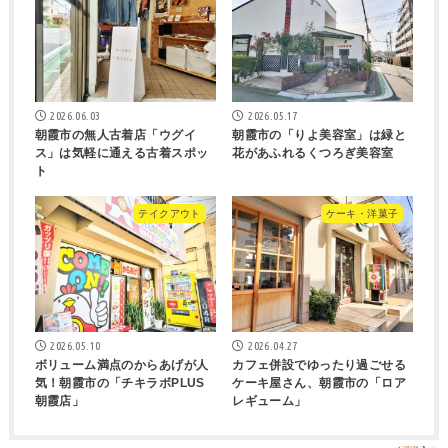
2026.06.03
2026.05.17
朝霞市の無人古着店「ウグイ
朝霞市の「りよ美容室」は緑と
ス」は気軽に通える古着スポッ
花があふれるくつろぎ美容室
ト
テイクアウト
ケーキ・洋菓子
2026.05.10
2026.04.27
ボリューム満点のからあげが人
カフェ併設でゆったり過ごせる
気！朝霞市の「チキラボPLUS
ケーキ屋さん、朝霞市の「ロア
朝霞店」
レギューム」