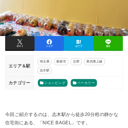
ポスト
シェア
はてブ
送る
埼玉県
新座市
北野
東武東上線
エリア＆駅
志木駅
カテゴリー
ショッピング
ベーカリー
今回ご紹介するのは、志木駅から徒歩20分程の静かな
住宅街にある、「NICE BAGEL」です。