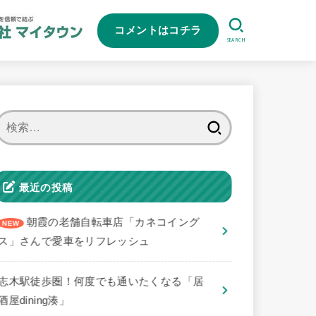
コメントはコチラ
SEARCH
検
索:
最近の投稿
朝霞の老舗自転車店「カネコイング
ス」さんで愛車をリフレッシュ
志木駅徒歩圏！何度でも通いたくなる「居
酒屋dining湊」