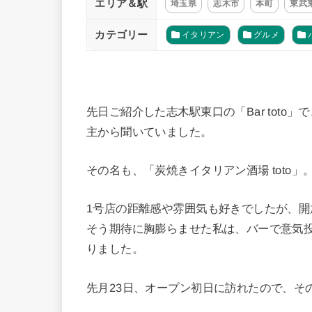
エリア＆駅
埼玉県
志木市
本町
東武
カテゴリー
イタリアン
グルメ
先日ご紹介した志木駅東口の「Bar toto
主から聞いていました。
その名も、「炭焼きイタリアン酒場 toto」
1号店の距離感や雰囲気も好きでしたが、
そう期待に胸膨らませた私は、バーで意気
りました。
先月23日、オープン初日に訪れたので、そ