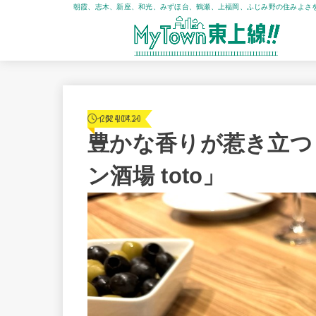
朝霞、志木、新座、和光、みずほ台、鶴瀬、上福岡、ふじみ野の住みよさ
2024.04.20
イタリアン
豊かな香りが惹き立つ
ン酒場 toto」