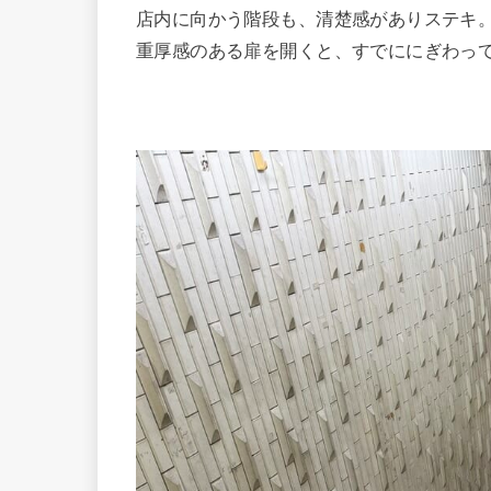
店内に向かう階段も、清楚感がありステキ
重厚感のある扉を開くと、すでににぎわっ