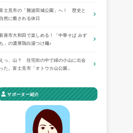
​富士見市の「難波田城公園」へ！ 歴史と
自然に癒される休日
新座市大和田で楽しめる！「中華そば みず
ち」の濃厚鶏白湯つけ麺♪
えっ、山？ 住宅街の中で緑の小山に出会
った。富士見市「オトウカ山公園」
サポーター紹介