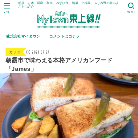
朝霞、志木、新座、和光、みずほ台、鶴瀬、上福岡、ふじみ野の住みよ
さをご紹介
MENU
SEARCH
株式会社マイタウン
コメントはコチラ
2021.07.27
カフェ
朝霞市で味わえる本格アメリカンフード
「James」