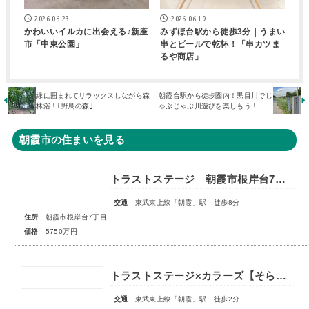
2026.06.23
2026.06.19
かわいいイルカに出会える♪新座
みずほ台駅から徒歩3分｜うまい
市「中東公園」
串とビールで乾杯！「串カツま
るや商店」
緑に囲まれてリラックスしながら森
朝霞台駅から徒歩圏内！黒目川でじ
林浴！｢野鳥の森｣
ゃぶじゃぶ川遊びを楽しもう！
朝霞市の住まいを見る
トラストステージ 朝霞市根岸台7丁目44期 限定1区画
交通
東武東上線「朝霞」駅 徒歩8分
住所
朝霞市根岸台7丁目
価格
5750万円
トラストステージ×カラーズ【そらいろ空間】朝霞市本町2丁目14期 全3棟◇販売予告◇
交通
東武東上線「朝霞」駅 徒歩2分