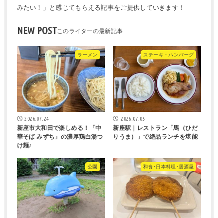
みたい！」と感じてもらえる記事をご提供していきます！
NEW POST
ラーメン
ステーキ・ハンバーグ
2026.07.24
2026.07.05
新座市大和田で楽しめる！「中
新座駅｜レストラン「馬（ひだ
華そば みずち」の濃厚鶏白湯つ
りうま）」で絶品ランチを堪能
け麺♪
公園
和食･日本料理･居酒屋