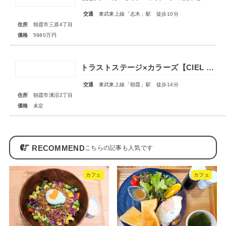
交通
東武東上線「志木」駅 徒歩10分
住所
朝霞市三原4丁目
価格
5980万円
トラストステージ×カラーズ【CIEL VILLA】朝霞市溝沼2丁目21期 全4棟◆販売予告◆
交通
東武東上線「朝霞」駅 徒歩14分
住所
朝霞市溝沼2丁目
価格
未定
RECOMMEND
カフェ
カフェ