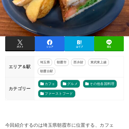
ポスト
シェア
はてブ
送る
埼玉県
朝霞市
西弁財
東武東上線
エリア＆駅
朝霞台駅
カフェ
グルメ
その他各国料理
カテゴリー
ファーストフード
今回紹介するのは埼玉県朝霞市に位置する、カフェ