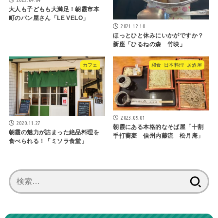
大人も子どもも大満足！朝霞市本
町のパン屋さん「LE VELO」
2021.12.10
ほっとひと休みにいかがですか？
新座「ひるねの森 竹映」
カフェ
和食･日本料理･居酒屋
2023.09.01
2020.11.27
朝霞にある本格的なそば屋「十割
朝霞の魅力が詰まった絶品料理を
手打蕎麦 信州内藤流 松月庵」
食べられる！「ミソラ食堂」
検
索: