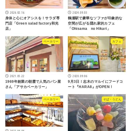
2026.02.16
2024.09.03
身体と心にオアシスを！サラダ専
鶴瀬駅で豪華なソファが印象的な
門店「Green salad factory和光
空間が広がる隠れ家的カフェ
店」
「Ohisama no Hikari」
ベーカリー
カフェ
2021.05.22
2020.09.06
1969年創業の朝霞で人気のパン屋
9月3日！志木のマルイにフードコ
さん「アサカベーカリー」
ート『HARA8』がOPEN！
ベーカリー
そば・うどん
2022.04.04