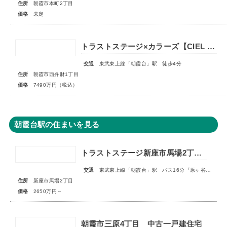
住所
朝霞市本町2丁目
価格
未定
トラストステージ×カラーズ【CIEL VILLA】朝霞市西弁財1丁目2期 ★限定1棟 販売開始★
交通
東武東上線「朝霞台」駅 徒歩4分
住所
朝霞市西弁財1丁目
価格
7490万円（税込）
朝霞台駅の住まいを見る
トラストステージ新座市馬場2丁目6期 全4区画
交通
東武東上線「朝霞台」駅 バス16分『原ヶ谷戸』停歩2分
住所
新座市馬場2丁目
価格
2650万円～
朝霞市三原4丁目 中古一戸建住宅