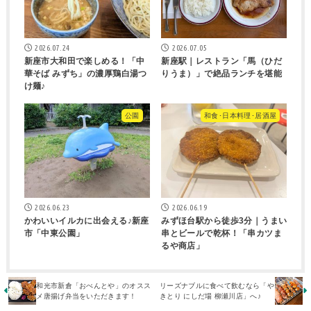
2026.07.24
2026.07.05
新座市大和田で楽しめる！「中
新座駅｜レストラン「馬（ひだ
華そば みずち」の濃厚鶏白湯つ
りうま）」で絶品ランチを堪能
け麺♪
公園
和食･日本料理･居酒屋
2026.06.23
2026.06.19
かわいいイルカに出会える♪新座
みずほ台駅から徒歩3分｜うまい
市「中東公園」
串とビールで乾杯！「串カツま
るや商店」
和光市新倉「おべんとや」のオスス
リーズナブルに食べて飲むなら「や
メ唐揚げ弁当をいただきます！
きとり にしだ場 柳瀬川店」へ♪