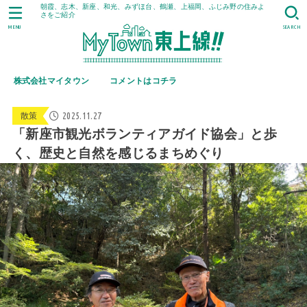
朝霞、志木、新座、和光、みずほ台、鶴瀬、上福岡、ふじみ野の住みよ
さをご紹介
MENU
SEARCH
株式会社マイタウン
コメントはコチラ
2025.11.27
散策
「新座市観光ボランティアガイド協会」と歩
く、歴史と自然を感じるまちめぐり