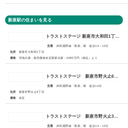
新座駅の住まいを見る
トラストステージ 新座市大和田1丁目19期 全24区画◆第3期分譲 新築分譲住宅 販売開始◆◆第4期分譲 2次販売 宅地分譲 販売予告◆
交通
JR武蔵野線「新座」駅 徒歩14～15分
住所
新座市大和田1丁目
価格
宅地分譲：販売価格未定新築分譲：4980万円（税込）より
トラストステージ 新座市野火止6丁目41期 全19棟■販売予告■◆第4期 最終分譲 スマイルハウスプロジェクト特別仕様 全3棟◆
交通
JR武蔵野線「新座」駅 徒歩14分
住所
新座市野火止6丁目
価格
未定
トラストステージ 新座市野火止3丁目55期 全15区画■第一期分譲 販売予告■
交通
JR武蔵野線「新座」駅 徒歩14～15分