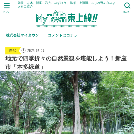
朝霞、志木、新座、和光、みずほ台、鶴瀬、上福岡、ふじみ野の住みよ
さをご紹介
MENU
SEARCH
株式会社マイタウン
コメントはコチラ
2025.05.09
自然
地元で四季折々の自然景観を堪能しよう！新座
市「本多緑道」