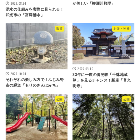
2023.08.24
が美しい「柳瀬川桜堤」
湧水の仕組みを実際に見られる！
和光市の「富澤湧水」
散策
お寺・神社
2025.03.10
2025.10.04
33年に一度の御開帳「千躰地蔵
それぞれの楽しみ方で！ふじみ野
尊」を見るチャンス！新座「普光
市の緑道「もりのさんぽみち」
明寺」
公園
公園