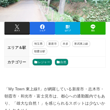
ポスト
シェア
はてブ
送る
埼玉県
新座市
本多
東武東上線
エリア＆駅
朝霞台駅
カテゴリー
レジャー
自然
「My Town 東上線‼」が網羅している新座市・志木市・
朝霞市・和光市・富士見市は、都心への通勤圏内でもあ
り、「雄大な自然！」を感じられるスポットは少ないか