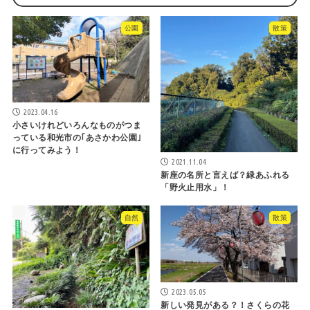
公園
散策
2023.04.16
小さいけれどいろんなものがつま
っている和光市の｢あさかわ公園｣
に行ってみよう！
2021.11.04
新座の名所と言えば？緑あふれる
「野火止用水」！
自然
散策
2023.05.05
新しい発見がある？！さくらの花