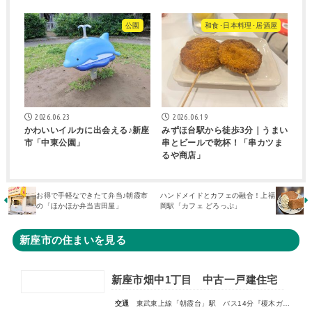
公園
和食･日本料理･居酒屋
2026.06.23
2026.06.19
かわいいイルカに出会える♪新座
みずほ台駅から徒歩3分｜うまい
市「中東公園」
串とビールで乾杯！「串カツま
るや商店」
お得で手軽なできたて弁当♪朝霞市
ハンドメイドとカフェの融合！上福
の「ほかほか弁当吉田屋」
岡駅「カフェ どろっぷ」
新座市の住まいを見る
新座市畑中1丁目 中古一戸建住宅
交通
東武東上線「朝霞台」駅 バス14分『榎木ガード』停歩2分