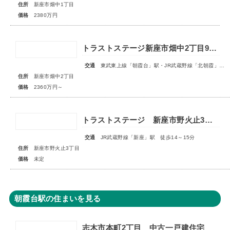
住所
新座市畑中1丁目
価格
2380万円
トラストステージ新座市畑中2丁目9期 全15区画第一期分譲◆今回販売5区画◆
交通
東武東上線「朝霞台」駅・JR武蔵野線「北朝霞」駅バス19分『東福寺前』停歩3～4分
住所
新座市畑中2丁目
価格
2360万円～
トラストステージ 新座市野火止3丁目55期 全15区画■第一期分譲 販売予告■
交通
JR武蔵野線「新座」駅 徒歩14～15分
住所
新座市野火止3丁目
価格
未定
朝霞台駅の住まいを見る
志木市本町2丁目 中古一戸建住宅