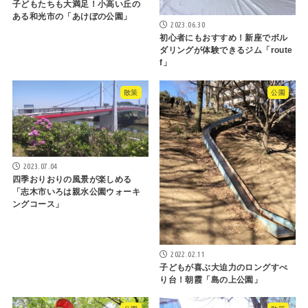
子どもたちも大満足！小高い丘の
ある和光市の「あけぼの公園」
2023.06.30
初心者にもおすすめ！新座でボル
ダリングが体験できるジム「route
f」
散策
公園
2023.07.04
四季おりおりの風景が楽しめる
「志木市いろは親水公園ウォーキ
ングコース」
2022.02.11
子どもが喜ぶ大迫力のロングすべ
り台！朝霞「島の上公園」