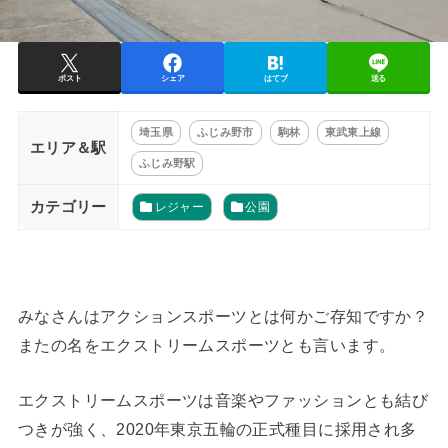
ポスト
シェア
はてブ
送る
埼玉県
ふじみ野市
駒林
東武東上線
エリア＆駅
ふじみ野駅
カテゴリー
レジャー
公園
みなさんはアクションスポーツとは何かご存知ですか？
またの名をエクストリームスポーツとも言います。
エクストリームスポーツは音楽やファッションとも結び
つきが強く、2020年東京五輪の正式種目に採用され多