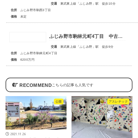
交通
東武東上線「ふじみ野」駅 徒歩10分
住所
ふじみ野市駒西3丁目
価格
未定
ふじみ野市駒林元町4丁目 中古一戸建住宅
交通
東武東上線「ふじみ野」駅 徒歩9分
住所
ふじみ野市駒林元町4丁目
価格
6200万円
RECOMMEND
公園
アスレチック
2021.11.26