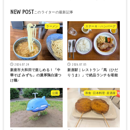
NEW POST
ラーメン
ステーキ・ハンバーグ
2026.07.24
2026.07.05
新座市大和田で楽しめる！「中
新座駅｜レストラン「馬（ひだ
華そば みずち」の濃厚鶏白湯つ
りうま）」で絶品ランチを堪能
け麺♪
公園
和食･日本料理･居酒屋