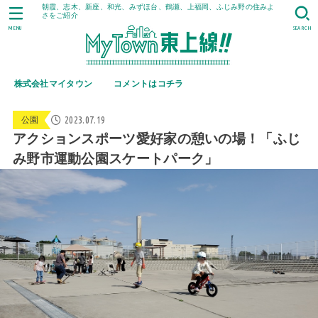
朝霞、志木、新座、和光、みずほ台、鶴瀬、上福岡、ふじみ野の住みよ
さをご紹介
MENU
SEARCH
株式会社マイタウン
コメントはコチラ
2023.07.19
公園
アクションスポーツ愛好家の憩いの場！「ふじ
み野市運動公園スケートパーク」