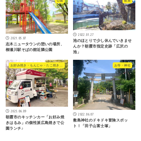
公園
散策
2022.01.27
2021.05.07
池のほとりで少し休んでいきませ
志木ニュータウンの憩いの場所、
んか？朝霞市指定史跡「広沢の
柳瀬川駅そばの館近隣公園
池」
お好み焼き・もんじゃ・たこ焼き・やきそば
お寺・神社
2025.06.09
2022.06.07
朝霞市のキッチンカー「お好み焼
敷島神社のドキドキ冒険スポッ
きはるみ」の個性派広島焼きで公
ト！「田子山富士塚」
園ランチ♪