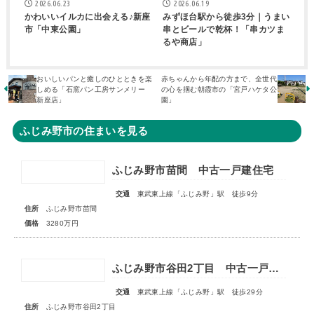
2026.06.23
2026.06.19
かわいいイルカに出会える♪新座
みずほ台駅から徒歩3分｜うまい
市「中東公園」
串とビールで乾杯！「串カツま
るや商店」
おいしいパンと癒しのひとときを楽
赤ちゃんから年配の方まで、全世代
しめる「石窯パン工房サンメリー
の心を掴む朝霞市の「宮戸ハケタ公
新座店」
園」
ふじみ野市の住まいを見る
ふじみ野市苗間 中古一戸建住宅
交通
東武東上線「ふじみ野」駅 徒歩9分
住所
ふじみ野市苗間
価格
3280万円
ふじみ野市谷田2丁目 中古一戸建住宅
交通
東武東上線「ふじみ野」駅 徒歩29分
住所
ふじみ野市谷田2丁目