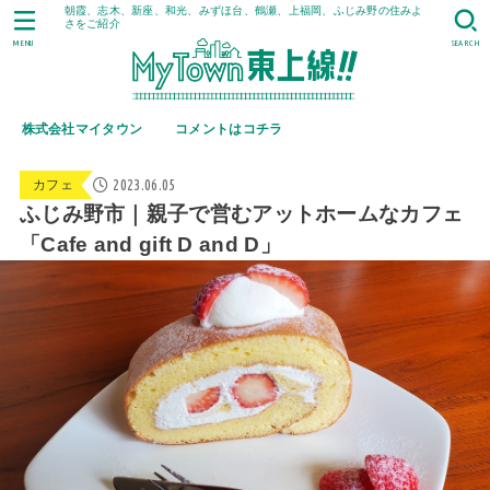
朝霞、志木、新座、和光、みずほ台、鶴瀬、上福岡、ふじみ野の住みよ
さをご紹介
MENU
SEARCH
株式会社マイタウン
コメントはコチラ
2023.06.05
カフェ
ふじみ野市｜親子で営むアットホームなカフェ
「Cafe and gift D and D」