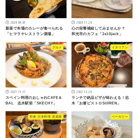
2024.04.07
2024.11.24
新座で本場のカレーが食べられる
心の栄養補給してみませんか？
「ヒマラヤレストラン酒場」
和光市のカフェ「2♠10jack」
グルメ
イタリアン
2021.11.21
2022.12.26
スペイン料理のおしゃれCAFE＆
ランチで絶品ピザが味わえる！志
BAL 志木駅前「SKECHY」
木「お箸ビストロSUIREN」
和食･日本料理･居酒屋
ベーカリー