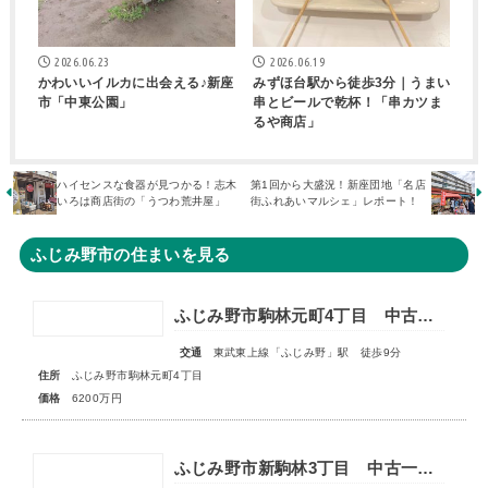
2026.06.23
2026.06.19
かわいいイルカに出会える♪新座
みずほ台駅から徒歩3分｜うまい
市「中東公園」
串とビールで乾杯！「串カツま
るや商店」
ハイセンスな食器が見つかる！志木
第1回から大盛況！新座団地「名店
いろは商店街の「うつわ荒井屋」
街ふれあいマルシェ」レポート！
ふじみ野市の住まいを見る
ふじみ野市駒林元町4丁目 中古一戸建住宅
交通
東武東上線「ふじみ野」駅 徒歩9分
住所
ふじみ野市駒林元町4丁目
価格
6200万円
ふじみ野市新駒林3丁目 中古一戸建住宅