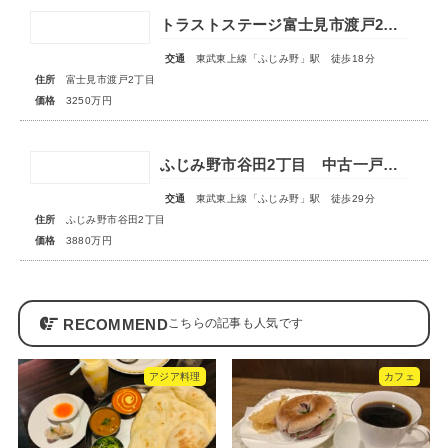
トラストステージ富士見市渡戸2丁目4期 全2区画
交通
東武東上線「ふじみ野」駅 徒歩18分
住所
富士見市渡戸2丁目
価格
3250万円
ふじみ野市谷田2丁目 中古一戸建住宅
交通
東武東上線「ふじみ野」駅 徒歩29分
住所
ふじみ野市谷田2丁目
価格
3880万円
RECOMMEND
アジア料理
カフェ