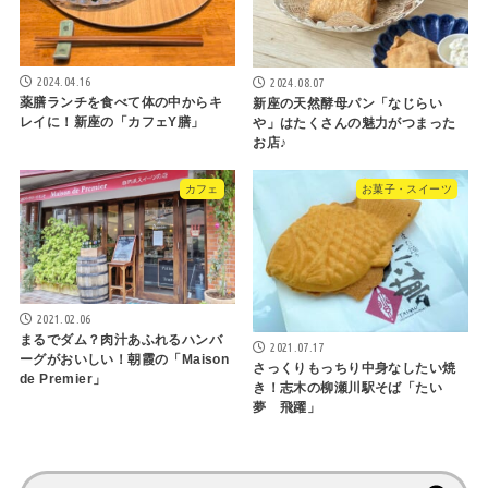
2024.04.16
2024.08.07
薬膳ランチを食べて体の中からキ
新座の天然酵母パン「なじらい
レイに！新座の「カフェY膳」
や」はたくさんの魅力がつまった
お店♪
カフェ
お菓子・スイーツ
2021.02.06
まるでダム？肉汁あふれるハンバ
2021.07.17
ーグがおいしい！朝霞の「Maison
さっくりもっちり中身なしたい焼
de Premier」
き！志木の柳瀬川駅そば「たい
夢 飛躍」
検