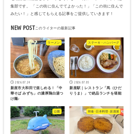
集部です。 「この街に住んでてよかった！」「この街に住んで
みたい！」と感じてもらえる記事をご提供していきます！
NEW POST
ラーメン
ステーキ・ハンバーグ
2026.07.24
2026.07.05
新座市大和田で楽しめる！「中
新座駅｜レストラン「馬（ひだ
華そば みずち」の濃厚鶏白湯つ
りうま）」で絶品ランチを堪能
け麺♪
公園
和食･日本料理･居酒屋