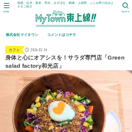
朝霞、志木、新座、和光、みずほ台、鶴瀬、上福岡、ふじみ野の住みよ
さをご紹介
MENU
SEARCH
株式会社マイタウン
コメントはコチラ
2026.02.16
カフェ
身体と心にオアシスを！サラダ専門店「Green
salad factory和光店」