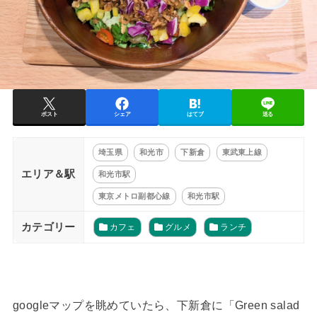
ポスト
シェア
はてブ
送る
埼玉県
和光市
下新倉
東武東上線
エリア＆駅
和光市駅
東京メトロ副都心線
和光市駅
カテゴリー
カフェ
グルメ
ランチ
googleマップを眺めていたら、下新倉に「Green salad