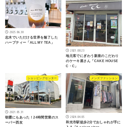
2025.06.30
志木でいただける世界を魅了した
ハーブティー「ALL MY TEA」
2021.08.23
地元客でにぎわう新座のこだわり
のケーキ屋さん「CAKE HOUSE
C・C」
ショッピングセンター
メンズファッション
2021.05.31
2024.04.05
朝霞にもあった！24時間営業のス
和光市駅徒歩2分でおしゃれが手に
ーパー西友