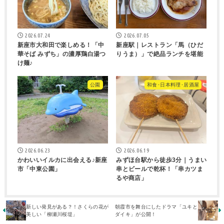
2026.07.24
2026.07.05
新座市大和田で楽しめる！「中
新座駅｜レストラン「馬（ひだ
華そば みずち」の濃厚鶏白湯つ
りうま）」で絶品ランチを堪能
け麺♪
公園
和食･日本料理･居酒屋
2026.06.23
2026.06.19
かわいいイルカに出会える♪新座
みずほ台駅から徒歩3分｜うまい
市「中東公園」
串とビールで乾杯！「串カツま
るや商店」
新しい発見がある？！さくらの花が
朝霞市を舞台にしたドラマ「ユキと
美しい「柳瀬川桜堤」
ダイキ」が公開！