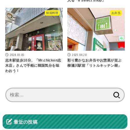
入る「6 select shop」
韓国料理
お弁当
2024.03.05
2025.04.28
志木駅徒歩10分、「Mr.chicken志
彩り豊かなお弁当やお惣菜が並ぶ
木店」さんで手軽に韓国気分を味
柳瀬川駅前「リトルキッチン樹」
わおう！
検
索:
最近の投稿