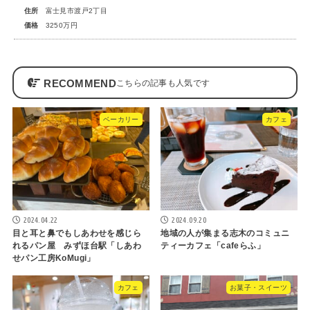
住所
富士見市渡戸2丁目
価格
3250万円
RECOMMEND
ベーカリー
カフェ
2024.04.22
2024.09.20
目と耳と鼻でもしあわせを感じら
地域の人が集まる志木のコミュニ
れるパン屋 みずほ台駅「しあわ
ティーカフェ「cafeらふ」
せパン工房KoMugi」
カフェ
お菓子・スイーツ