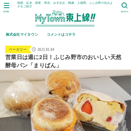
朝霞、志木、新座、和光、みずほ台、鶴瀬、上福岡、ふじみ野の住みよ
さをご紹介
MENU
SEARCH
株式会社マイタウン
コメントはコチラ
2023.05.04
ベーカリー
営業日は週に2日！ふじみ野市のおいしい天然
酵母パン「まりぱん」