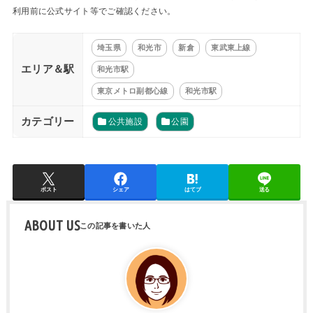
利用前に公式サイト等でご確認ください。
埼玉県
和光市
新倉
東武東上線
エリア＆駅
和光市駅
東京メトロ副都心線
和光市駅
カテゴリー
公共施設
公園
ポスト
シェア
はてブ
送る
ABOUT US