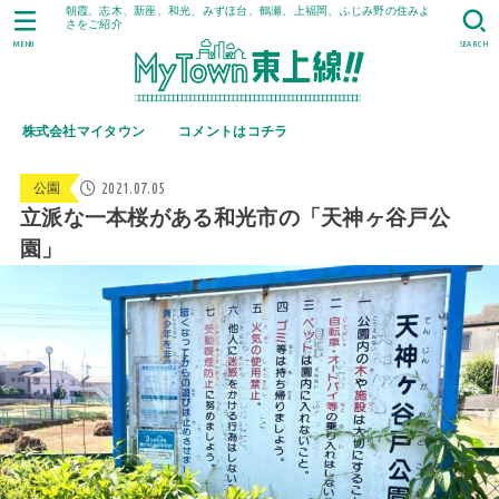
朝霞、志木、新座、和光、みずほ台、鶴瀬、上福岡、ふじみ野の住みよ
さをご紹介
MENU
SEARCH
株式会社マイタウン
コメントはコチラ
2021.07.05
公園
立派な一本桜がある和光市の「天神ヶ谷戸公
園」