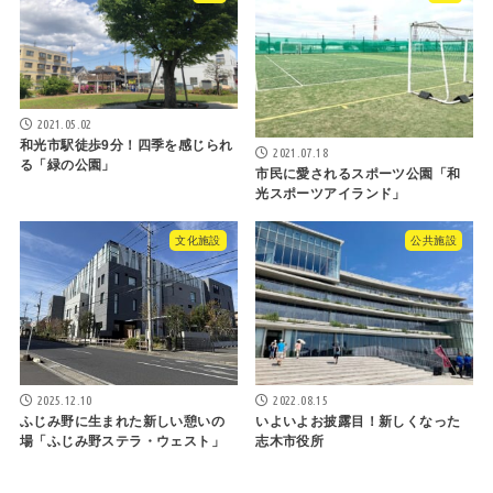
2021.05.02
和光市駅徒歩9分！四季を感じられ
2021.07.18
る「緑の公園」
市民に愛されるスポーツ公園「和
光スポーツアイランド」
文化施設
公共施設
2025.12.10
2022.08.15
ふじみ野に生まれた新しい憩いの
いよいよお披露目！新しくなった
場「ふじみ野ステラ・ウェスト」
志木市役所