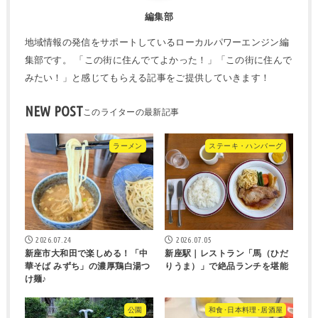
編集部
地域情報の発信をサポートしているローカルパワーエンジン編
集部です。 「この街に住んでてよかった！」「この街に住んで
みたい！」と感じてもらえる記事をご提供していきます！
NEW POST
ラーメン
ステーキ・ハンバーグ
2026.07.24
2026.07.05
新座市大和田で楽しめる！「中
新座駅｜レストラン「馬（ひだ
華そば みずち」の濃厚鶏白湯つ
りうま）」で絶品ランチを堪能
け麺♪
公園
和食･日本料理･居酒屋