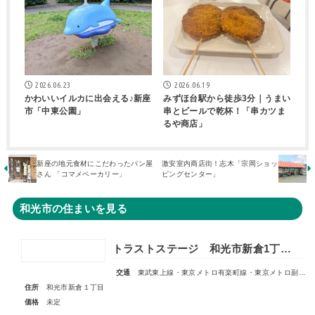
2026.06.23
2026.06.19
かわいいイルカに出会える♪新座
みずほ台駅から徒歩3分｜うまい
市「中東公園」
串とビールで乾杯！「串カツま
るや商店」
新座の地元食材にこだわったパン屋
激安室内商店街！志木「宗岡ショッ
さん 「コマメベーカリー」
ピングセンター」
和光市の住まいを見る
トラストステージ 和光市新倉1丁目17期 全5区画■第1期分譲 販売予告■
交通
東武東上線・東京メトロ有楽町線・東京メトロ副都心線「和光市」駅 徒歩14～15分
住所
和光市新倉１丁目
価格
未定