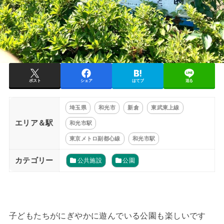
ポスト
シェア
はてブ
送る
埼玉県
和光市
新倉
東武東上線
エリア＆駅
和光市駅
東京メトロ副都心線
和光市駅
カテゴリー
公共施設
公園
子どもたちがにぎやかに遊んでいる公園も楽しいです