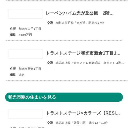
レーベンハイム光が丘公園 2階部分
交通
都営大江戸線「光が丘」駅徒歩17分
住所
和光市白子1丁目
価格
4680万円
トラストステージ和光市新倉1丁目16期 全11区画◇販売予告◇
交通
東武東上線・東京メトロ有楽町線・東京メトロ副都心線「和光市」駅 徒歩14～15分
住所
和光市新倉1丁目
価格
未定
和光市駅の住まいを見る
トラストステージ×カラーズ【RESIDENCE】朝霞市根岸台7丁目41期 全13区画第一期分譲 宅地分譲第二期分譲 新築分譲住宅 ◇販売予告◇
交通
東武東上線「朝霞」駅 徒歩12～13分