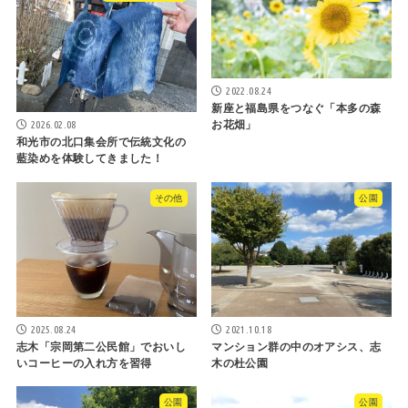
2022.08.24
新座と福島県をつなぐ「本多の森
お花畑」
2026.02.08
和光市の北口集会所で伝統文化の
藍染めを体験してきました！
その他
公園
2025.08.24
2021.10.18
志木「宗岡第二公民館」でおいし
マンション群の中のオアシス、志
いコーヒーの入れ方を習得
木の杜公園
公園
公園