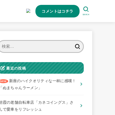
コメントはコチラ
SEARCH
検
索:
最近の投稿
新座のハイクオリティな一杯に感嘆！
「ぬまちゃんラーメン」
朝霞の老舗自転車店「カネコイングス」さ
んで愛車をリフレッシュ