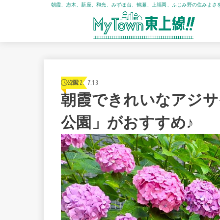
朝霞、志木、新座、和光、みずほ台、鶴瀬、上福岡、ふじみ野の住みよさ
2022.07.13
公園
朝霞できれいなアジサ
公園」がおすすめ♪