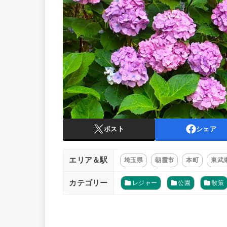
ポスト
シェア
エリア＆駅
埼玉県
朝霞市
本町
東武
カテゴリー
レジャー
公園
散策