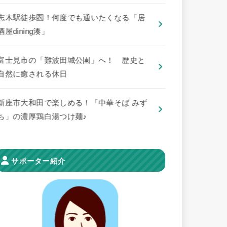
志木駅徒歩圏！何度でも通いたくなる「居
酒屋dining湊」
​富士見市の「難波田城公園」へ！ 歴史と
自然に癒される休日
新座市大和田で楽しめる！「中華そば みず
ち」の濃厚鶏白湯つけ麺♪
サポーター紹介