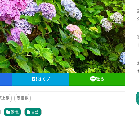
はてブ
送る
東上線
朝霞駅
景色
自然