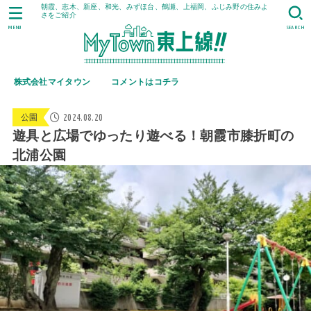
朝霞、志木、新座、和光、みずほ台、鶴瀬、上福岡、ふじみ野の住みよ
さをご紹介
MENU
SEARCH
株式会社マイタウン
コメントはコチラ
2024.08.20
公園
遊具と広場でゆったり遊べる！朝霞市膝折町の
北浦公園