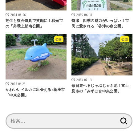
2024.03.06
2025.06.18
芝生と複合遊具で笑顔に！和光市
鶴瀬｜四季の魅力がいっぱい！市
の「外環上部南公園」
民に愛される「谷津の森公園」
公園
公園
2023.07.13
2026.06.23
毎日遊べるじゃぶじゃぶ池！富士
かわいいイルカに出会える♪新座市
見市の「みずほ台中央公園」
「中東公園」
検
索: