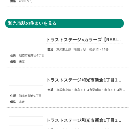
価格
4680万円
和光市駅の住まいを見る
トラストステージ×カラーズ【RESIDENCE】朝霞市根岸台7丁目41期 全13区画第一期分譲 宅地分譲第二期分譲 新築分譲住宅 ◇販売予告◇
交通
東武東上線「朝霞」駅 徒歩12～13分
住所
朝霞市根岸台7丁目
価格
未定
トラストステージ和光市新倉1丁目16期 全11区画◇販売予告◇
交通
東武東上線・東京メトロ有楽町線・東京メトロ副都心線「和光市」駅 徒歩14～15分
住所
和光市新倉1丁目
価格
未定
トラストステージ和光市新倉1丁目18期 全6区画■第1期分譲 販売予告■