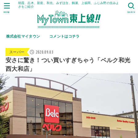
朝霞、志木、新座、和光、みずほ台、鶴瀬、上福岡、ふじみ野の住みよ
さをご紹介
MENU
SEARCH
株式会社マイタウン
コメントはコチラ
2020.09.03
スーパー
安さに驚き！つい買いすぎちゃう「ベルク和光
西大和店」