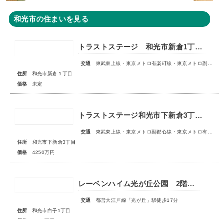
和光市の住まいを見る
トラストステージ 和光市新倉1丁目17期 全5区画■第1期分譲 販売予告■
交通
東武東上線・東京メトロ有楽町線・東京メトロ副都心線「和光市」駅 徒歩14～15分
住所
和光市新倉１丁目
価格
未定
トラストステージ和光市下新倉3丁目16期◇限定1区画◇
交通
東武東上線・東京メトロ副都心線・東京メトロ有楽町線「和光市」駅 徒歩19分
住所
和光市下新倉3丁目
価格
4250万円
レーベンハイム光が丘公園 2階部分
交通
都営大江戸線「光が丘」駅徒歩17分
住所
和光市白子1丁目