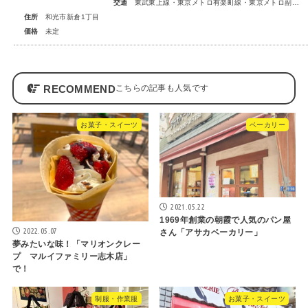
交通
東武東上線・東京メトロ有楽町線・東京メトロ副都心線「和光市」駅 徒歩14～15分
住所
和光市新倉1丁目
価格
未定
RECOMMEND
お菓子・スイーツ
ベーカリー
2021.05.22
1969年創業の朝霞で人気のパン屋
2022.05.07
さん「アサカベーカリー」
夢みたいな味！「マリオンクレー
プ マルイファミリー志木店」
で！
制服・作業服
お菓子・スイーツ