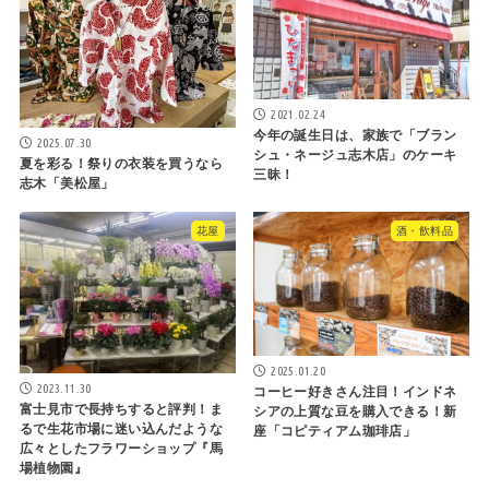
2021.02.24
今年の誕生日は、家族で「ブラン
2025.07.30
シュ・ネージュ志木店」のケーキ
夏を彩る！祭りの衣装を買うなら
三昧！
志木「美松屋」
花屋
酒・飲料品
2025.01.20
2023.11.30
コーヒー好きさん注目！インドネ
富士見市で長持ちすると評判！ま
シアの上質な豆を購入できる！新
るで生花市場に迷い込んだような
座「コピティアム珈琲店」
広々としたフラワーショップ『馬
場植物園』