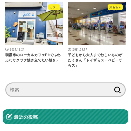
カフェ
おもちゃ
2024.12.24
2021.09.17
朝霞市のローカルカフェPitでふわ
子どもから大人まで欲しいものが
ふわサクサク焼き立てたい焼き♪
たくさん「トイザらス・ベビーザ
らス」
検
索:
最近の投稿