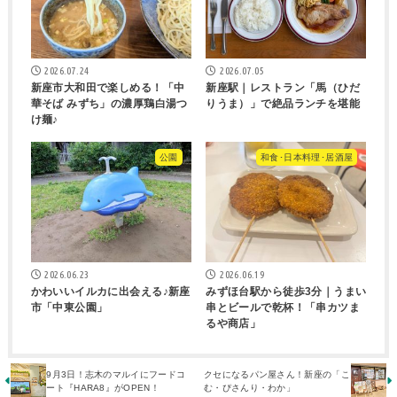
2026.07.24
2026.07.05
新座市大和田で楽しめる！「中
新座駅｜レストラン「馬（ひだ
華そば みずち」の濃厚鶏白湯つ
りうま）」で絶品ランチを堪能
け麺♪
公園
和食･日本料理･居酒屋
2026.06.23
2026.06.19
かわいいイルカに出会える♪新座
みずほ台駅から徒歩3分｜うまい
市「中東公園」
串とビールで乾杯！「串カツま
るや商店」
9月3日！志木のマルイにフードコ
クセになるパン屋さん！新座の「こ
ート『HARA8』がOPEN！
む・ぴさんり・わか」