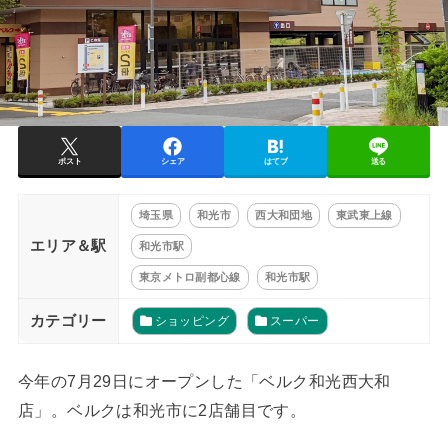
ポスト
シェア
はてブ
送る
埼玉県
和光市
西大和団地
東武東上線
エリア＆駅
和光市駅
東京メトロ副都心線
和光市駅
カテゴリー
ショッピング
スーパー
今年の7月29日にオープンした「ベルク和光西大和
店」。ベルクは和光市に2店舗目です。