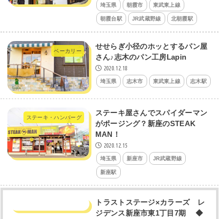
埼玉県
朝霞市
東武東上線
朝霞台駅
JR武蔵野線
北朝霞駅
せせらぎ小径のホッとするパン屋
ベーカリー
さん♪志木のパン工房Lapin
2020.12.18
埼玉県
志木市
東武東上線
志木駅
ステーキ屋さんでスパイダーマン
ステーキ・ハンバーグ
がポージング？新座のSTEAK
MAN！
2020.12.15
埼玉県
新座市
JR武蔵野線
新座駅
トラストステージ×カラーズ レ
ジデンス新座市東1丁目7期 ◆