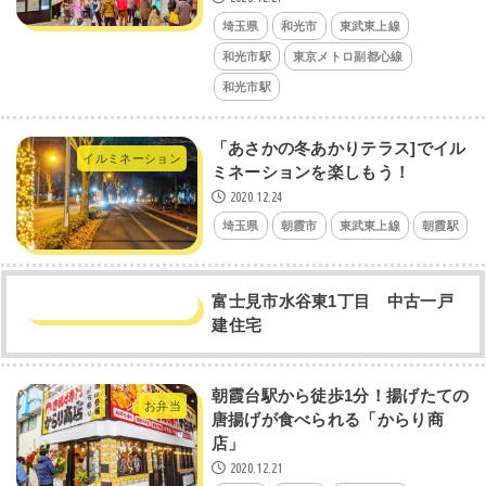
埼玉県
和光市
東武東上線
和光市駅
東京メトロ副都心線
和光市駅
「あさかの冬あかりテラス]でイル
イルミネーション
ミネーションを楽しもう！
2020.12.24
埼玉県
朝霞市
東武東上線
朝霞駅
富士見市水谷東1丁目 中古一戸
建住宅
朝霞台駅から徒歩1分！揚げたての
お弁当
唐揚げが食べられる「からり商
店」
2020.12.21