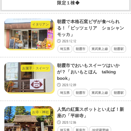
限定１棟◆
朝霞で本格石窯ピザが食べられ
イタリアン
る！「ピッツェリア ショシャン
モッカ」
2020.12.12
埼玉県
朝霞市
東武東上線
朝霞駅
朝霞市でおいもスイーツはいか
お菓子・スイーツ
が？「おいもとほん talking
book」
2020.12.09
埼玉県
朝霞市
東武東上線
朝霞駅
人気の紅葉スポットといえば！新
お寺・神社
座の「平林寺」
2020.12.06
埼玉県
新座市
JR武蔵野線