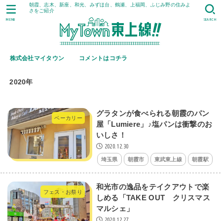
朝霞、志木、新座、和光、みずほ台、鶴瀬、上福岡、ふじみ野の住みよ
さをご紹介
MENU
SEARCH
株式会社マイタウン
コメントはコチラ
2020年
グラタンが食べられる朝霞のパン
ベーカリー
屋「Lumiere」♪塩パンは衝撃のお
いしさ！
2020.12.30
埼玉県
朝霞市
東武東上線
朝霞駅
和光市の逸品をテイクアウトで楽
フェス・お祭り
しめる「TAKE OUT クリスマス
マルシェ」
2020.12.27