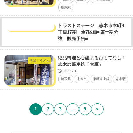
新座駅
トラストステージ 志木市本町4
丁目17期 全7区画■第一期分
譲 販売予告■
絶品料理と心温まるおもてなし！
そば・うどん
志木の蕎麦処「大鷹」
2020.12.03
埼玉県
志木市
東武東上線
志木駅
1
2
3
…
9
＞