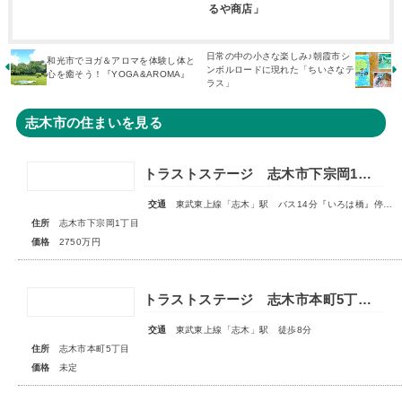
るや商店」
日常の中の小さな楽しみ♪朝霞市シ
和光市でヨガ＆アロマを体験し体と
ンボルロードに現れた「ちいさなテ
心を癒そう！『YOGA&AROMA』
ラス」
志木市の住まいを見る
トラストステージ 志木市下宗岡1丁目7期 全7区画■大変ご好評につき最終1区画となりました■
交通
東武東上線「志木」駅 バス14分『いろは橋』停歩13分
住所
志木市下宗岡1丁目
価格
2750万円
トラストステージ 志木市本町5丁目16期 全4区画■販売予告■
交通
東武東上線「志木」駅 徒歩8分
住所
志木市本町5丁目
価格
未定