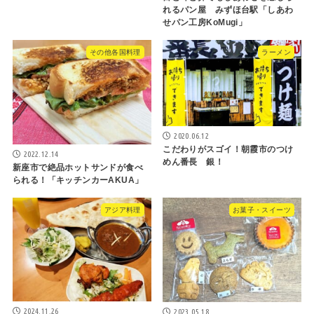
れるパン屋 みずほ台駅「しあわ
せパン工房KoMugi」
その他各国料理
ラーメン
2020.06.12
こだわりがスゴイ！朝霞市のつけ
2022.12.14
めん番長 銀！
新座市で絶品ホットサンドが食べ
られる！「キッチンカーAKUA」
アジア料理
お菓子・スイーツ
2024.11.26
2023.05.18