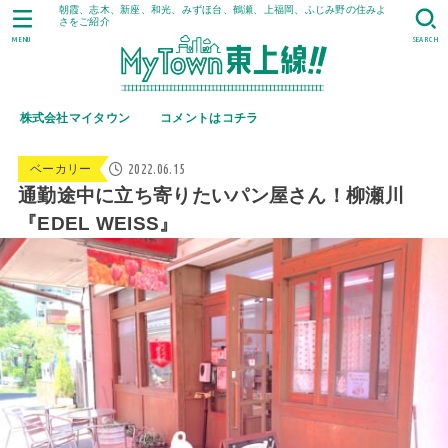
朝霞、志木、新座、和光、みずほ台、鶴瀬、上福岡、ふじみ野の住みよ
さをご紹介
MENU
SEARCH
株式会社マイタウン
コメントはコチラ
2022.06.15
ベーカリー
通勤途中に立ち寄りたいパン屋さん！柳瀬川
『EDEL WEISS』