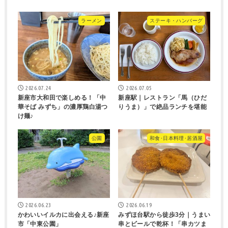
ラーメン
ステーキ・ハンバーグ
2026.07.24
2026.07.05
新座市大和田で楽しめる！「中
新座駅｜レストラン「馬（ひだ
華そば みずち」の濃厚鶏白湯つ
りうま）」で絶品ランチを堪能
け麺♪
公園
和食･日本料理･居酒屋
2026.06.23
2026.06.19
かわいいイルカに出会える♪新座
みずほ台駅から徒歩3分｜うまい
市「中東公園」
串とビールで乾杯！「串カツま