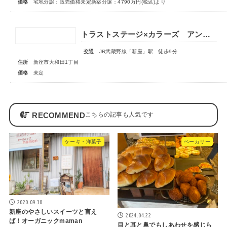
価格
宅地分譲：販売価格未定新築分譲：4790万円(税込)より
トラストステージ×カラーズ アンドプラス新座市大和田1丁目21期 全3棟 ◆販売予告◆
交通
JR武蔵野線「新座」駅 徒歩9分
住所
新座市大和田1丁目
価格
未定
RECOMMEND
ケーキ・洋菓子
ベーカリー
2020.09.30
新座のやさしいスイーツと言え
2024.04.22
ば！オーガニックmaman
目と耳と鼻でもしあわせを感じら