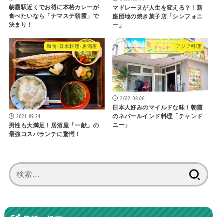
朝霞駅近くでお得に本格カレーが
マドレーヌが人生を変える？！新
食べたいなら「ナマステ朝霞」で
座団地の焼き菓子店「シンフォニ
決まり！
ー」
和食･日本料理･居酒屋
アジア料理
2022.08.06
日本人好みのマイルドな味！朝霞
2021.09.24
のネパールインド料理「チャンド
ニー」
男性も大満足！居酒屋「一献」の
最強コスパランチに驚愕！
検
索: