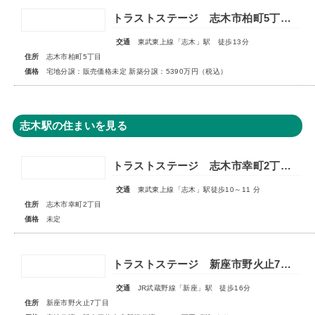
トラストステージ 志木市柏町5丁目32期 全4区画◆第1期分譲 宅地分譲 販売予告◆◆第2期分譲 新築分譲住宅 販売開始◆
交通
東武東上線「志木」駅 徒歩13分
住所
志木市柏町5丁目
価格
宅地分譲：販売価格未定 新築分譲：5390万円（税込）
志木駅の住まいを見る
トラストステージ 志木市幸町2丁目25期 全10区画◆第1期分譲 2次販売 宅地分譲3区画◆ ◇販売予告◇
交通
東武東上線「志木」駅徒歩10～11 分
住所
志木市幸町2丁目
価格
未定
トラストステージ 新座市野火止7丁目51期 全26区画◆第1期分譲3次販売 宅地分譲 販売予告◆◆第2期分譲1次販売 新築分譲住宅 販売開始◆
交通
JR武蔵野線「新座」駅 徒歩16分
住所
新座市野火止7丁目