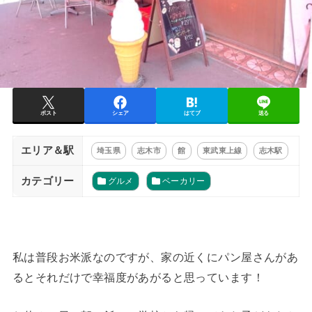
ポスト
シェア
はてブ
送る
エリア＆駅
埼玉県
志木市
館
東武東上線
志木駅
カテゴリー
グルメ
ベーカリー
私は普段お米派なのですが、家の近くにパン屋さんがあ
るとそれだけで幸福度があがると思っています！