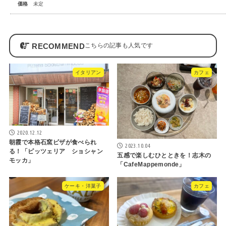
価格
未定
RECOMMEND
イタリアン
カフェ
2020.12.12
朝霞で本格石窯ピザが食べられ
2023.10.04
る！「ピッツェリア ショシャン
五感で楽しむひとときを！志木の
モッカ」
「CafeMappemonde」
ケーキ・洋菓子
カフェ