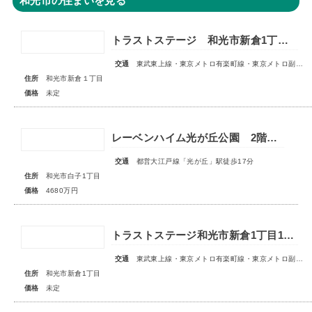
和光市の住まいを見る
トラストステージ 和光市新倉1丁目17期 全5区画■第1期分譲 販売予告■
交通
東武東上線・東京メトロ有楽町線・東京メトロ副都心線「和光市」駅 徒歩14～15分
住所
和光市新倉１丁目
価格
未定
レーベンハイム光が丘公園 2階部分
交通
都営大江戸線「光が丘」駅徒歩17分
住所
和光市白子1丁目
価格
4680万円
トラストステージ和光市新倉1丁目18期 全6区画■第1期分譲 販売予告■
交通
東武東上線・東京メトロ有楽町線・東京メトロ副都心線「和光市」駅 徒歩14～15分
住所
和光市新倉1丁目
価格
未定