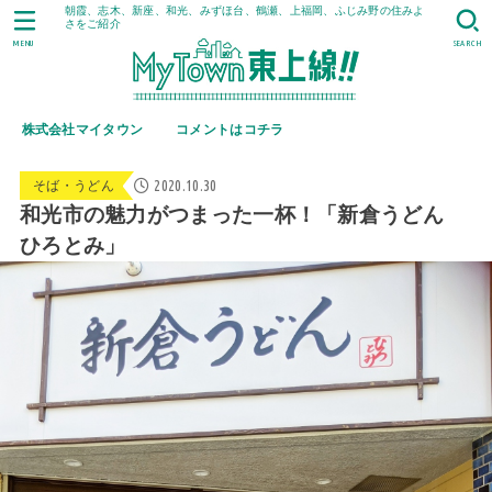
朝霞、志木、新座、和光、みずほ台、鶴瀬、上福岡、ふじみ野の住みよ
さをご紹介
MENU
SEARCH
株式会社マイタウン
コメントはコチラ
2020.10.30
そば・うどん
和光市の魅力がつまった一杯！「新倉うどん
ひろとみ」