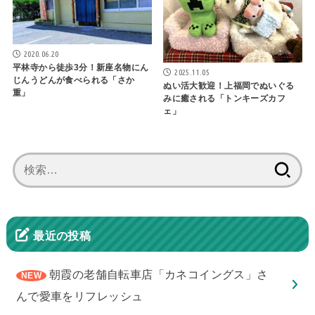
2020.06.20
平林寺から徒歩3分！新座名物にん
2025.11.05
じんうどんが食べられる「さか
ぬい活大歓迎！上福岡でぬいぐる
重」
みに癒される「トンキーズカフ
ェ」
検
索:
最近の投稿
朝霞の老舗自転車店「カネコイングス」さ
んで愛車をリフレッシュ