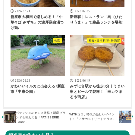
2026.07.24
2026.07.05
新座市大和田で楽しめる！「中
新座駅｜レストラン「馬（ひだ
華そば みずち」の濃厚鶏白湯つ
りうま）」で絶品ランチを堪能
け麺♪
公園
和食･日本料理･居酒屋
2026.06.23
2026.06.19
かわいいイルカに出会える♪新座
みずほ台駅から徒歩3分｜うまい
市「中東公園」
串とビールで乾杯！「串カツま
るや商店」
パティシエのセンス抜群！新座ブラ
WITHコロナ時代の新しいイベン
ンドも味わえる「PATISSERIE
ト！「アサカストリートテラス」
Liante」