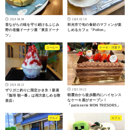
2024.08.04
2024.05.10
昔ながらの味を守り続けるふじみ
和光市で旬の食材のマフィンが楽
野の老舗ドーナツ屋「東京ドーナ
しめるカフェ「Pollon」
ツ」
コーヒー
ケーキ・洋菓子
2024.08.23
2023.04.22
ザリガニ釣りに限定かき氷！新座
朝霞台から徒歩圏内にハイセンス
「珈琲 朝一番」は両方楽しめる喫
なケーキ屋がオープン！
茶店♪
「patisserie MON TRESORS」
グルメ
カフェ