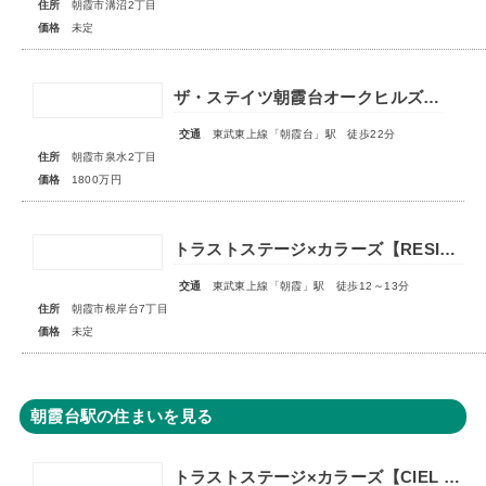
住所
朝霞市溝沼2丁目
価格
未定
ザ・ステイツ朝霞台オークヒルズ 1階部分
交通
東武東上線「朝霞台」駅 徒歩22分
住所
朝霞市泉水2丁目
価格
1800万円
トラストステージ×カラーズ【RESIDENCE】朝霞市根岸台7丁目41期 全13区画第一期分譲 宅地分譲第二期分譲 新築分譲住宅 ◇販売予告◇
交通
東武東上線「朝霞」駅 徒歩12～13分
住所
朝霞市根岸台7丁目
価格
未定
朝霞台駅の住まいを見る
トラストステージ×カラーズ【CIEL VILLA】朝霞市西弁財1丁目2期 ★限定1棟 販売開始★