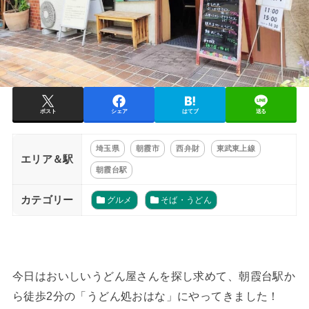
ポスト
シェア
はてブ
送る
埼玉県
朝霞市
西弁財
東武東上線
エリア＆駅
朝霞台駅
カテゴリー
グルメ
そば・うどん
今日はおいしいうどん屋さんを探し求めて、朝霞台駅か
ら徒歩2分の「うどん処おはな」にやってきました！