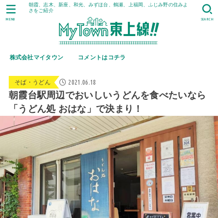
朝霞、志木、新座、和光、みずほ台、鶴瀬、上福岡、ふじみ野の住みよ
さをご紹介
MENU
SEARCH
株式会社マイタウン
コメントはコチラ
2021.06.18
そば・うどん
朝霞台駅周辺でおいしいうどんを食べたいなら
「うどん処 おはな」で決まり！