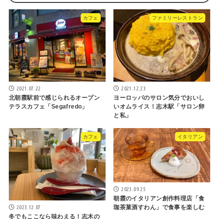
カフェ
ファミリーレストラン
2021.07.22
2021.12.23
北朝霞駅前で感じられるオープン
ヨーロッパのサロン気分でおいし
テラスカフェ「Segafredo」
いオムライス！志木駅「サロン卵
と私」
カフェ
イタリアン
2023.09.25
朝霞のイタリアン創作料理店「食
2023.12.07
珈茶菓酒すわん」で食事を楽しむ
冬でもここなら味わえる！志木の