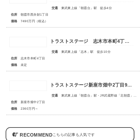
交通
東武東上線「朝霞台」駅 徒歩4分
住所
朝霞市西弁財1丁目
価格
7490万円（税込）
トラストステージ 志木市本町4丁目17期 全7区画■第一期分譲 販売予告■
交通
東武東上線「志木」駅 徒歩10分
住所
志木市本町4丁目
価格
未定
トラストステージ新座市畑中2丁目9期 全15区画第一期分譲◆今回販売5区画◆
交通
東武東上線「朝霞台」駅・JR武蔵野線「北朝霞」駅バス19分『東福寺前』停歩3～4分
住所
新座市畑中2丁目
価格
2360万円～
RECOMMEND