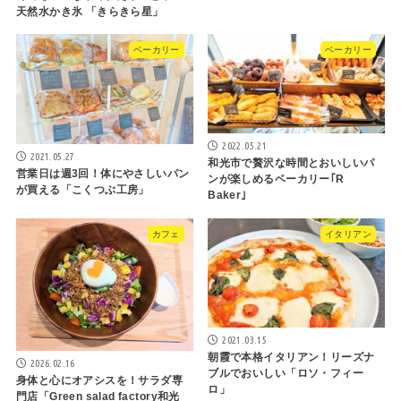
天然水かき氷 「きらきら星」
ベーカリー
ベーカリー
2022.05.21
2021.05.27
和光市で贅沢な時間とおいしいパ
営業日は週3回！体にやさしいパン
ンが楽しめるベーカリー｢R
が買える「こくつぶ工房」
Baker｣
カフェ
イタリアン
2021.03.15
朝霞で本格イタリアン！リーズナ
2026.02.16
ブルでおいしい「ロソ・フィー
身体と心にオアシスを！サラダ専
ロ」
門店「Green salad factory和光