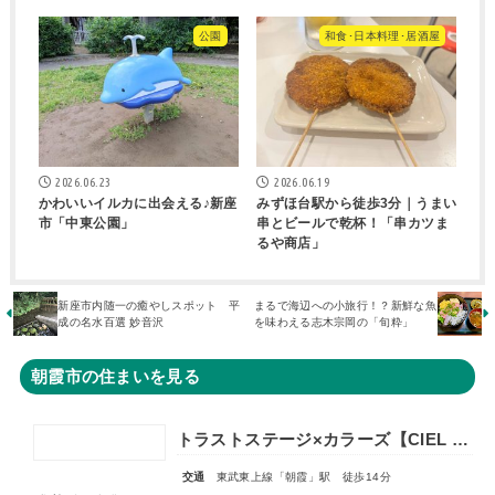
公園
和食･日本料理･居酒屋
2026.06.23
2026.06.19
かわいいイルカに出会える♪新座
みずほ台駅から徒歩3分｜うまい
市「中東公園」
串とビールで乾杯！「串カツま
るや商店」
新座市内随一の癒やしスポット 平
まるで海辺への小旅行！？新鮮な魚
成の名水百選 妙音沢
を味わえる志木宗岡の「旬粋」
朝霞市の住まいを見る
トラストステージ×カラーズ【CIEL VILLA】朝霞市溝沼2丁目21期 全4棟◆販売予告◆
交通
東武東上線「朝霞」駅 徒歩14分