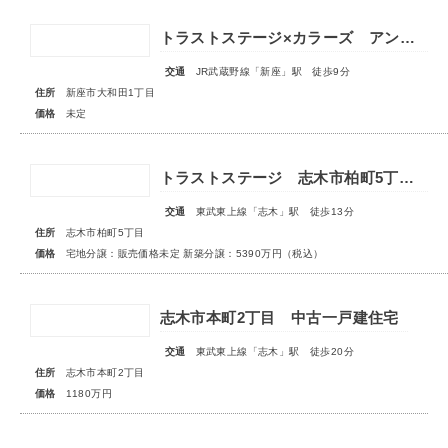
トラストステージ×カラーズ アンドプラス新座市大和田1丁目21期 全3棟 ◆販売予告◆
交通
JR武蔵野線「新座」駅 徒歩9分
住所
新座市大和田1丁目
価格
未定
トラストステージ 志木市柏町5丁目32期 全4区画◆第1期分譲 宅地分譲 販売予告◆◆第2期分譲 新築分譲住宅 販売開始◆
交通
東武東上線「志木」駅 徒歩13分
住所
志木市柏町5丁目
価格
宅地分譲：販売価格未定 新築分譲：5390万円（税込）
志木市本町2丁目 中古一戸建住宅
交通
東武東上線「志木」駅 徒歩20分
住所
志木市本町2丁目
価格
1180万円