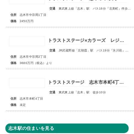
交通
東武東上線「志木」駅 バス16分『北美町』停歩5分
住所
志木市中宗岡1丁目
価格
2450万円
トラストステージ×カラーズ レジデンス志木市中宗岡2丁目14期 全3棟◆販売開始◆
交通
JR武蔵野線「北朝霞」駅 バス19分『氷川前』停歩4分
住所
志木市中宗岡2丁目
価格
3680万円（税込）より
トラストステージ 志木市本町4丁目17期 全7区画■第一期分譲 販売予告■
交通
東武東上線「志木」駅 徒歩10分
住所
志木市本町4丁目
価格
未定
志木駅の住まいを見る