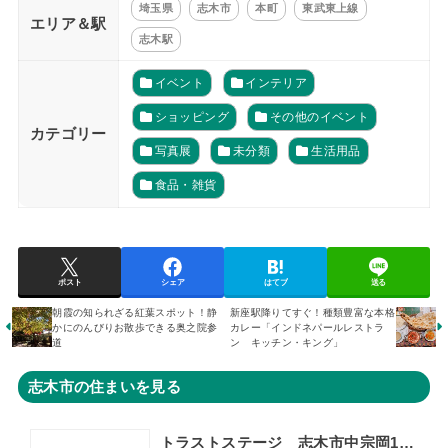
埼玉県
志木市
本町
東武東上線
エリア＆駅
志木駅
イベント
インテリア
ショッピング
その他のイベント
カテゴリー
写真展
未分類
生活用品
食品・雑貨
ポスト
シェア
はてブ
送る
朝霞の知られざる紅葉スポット！静
新座駅降りてすぐ！種類豊富な本格
かにのんびりお散歩できる奥之院参
カレー「インドネパールレストラ
道
ン キッチン・キング」
志木市の住まいを見る
トラストステージ 志木市中宗岡1丁目15期 限定1区画◆販売開始◆