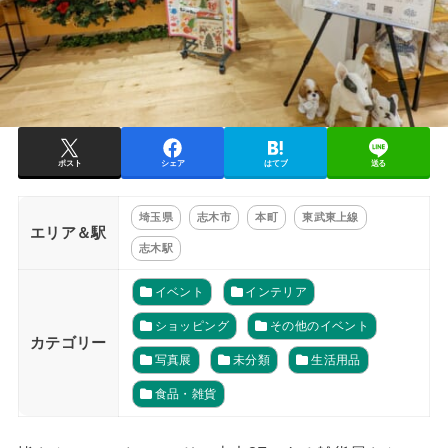
ポスト
シェア
はてブ
送る
埼玉県
志木市
本町
東武東上線
エリア＆駅
志木駅
イベント
インテリア
ショッピング
その他のイベント
カテゴリー
写真展
未分類
生活用品
食品・雑貨