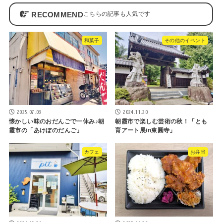
RECOMMEND
和菓子
その他のイベント
2025.07.03
2024.11.20
懐かしい味のおだんごで一休み♪朝
朝霞市で楽しむ芸術の秋！「とも
霞市の「あけぼのだんご」
育アート展in東圓寺」
カフェ
お弁当