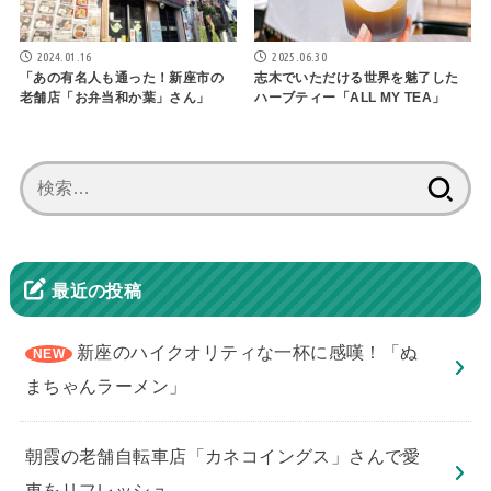
2024.01.16
2025.06.30
「あの有名人も通った！新座市の
志木でいただける世界を魅了した
老舗店「お弁当和か葉」さん」
ハーブティー「ALL MY TEA」
検
索:
最近の投稿
新座のハイクオリティな一杯に感嘆！「ぬ
まちゃんラーメン」
朝霞の老舗自転車店「カネコイングス」さんで愛
車をリフレッシュ