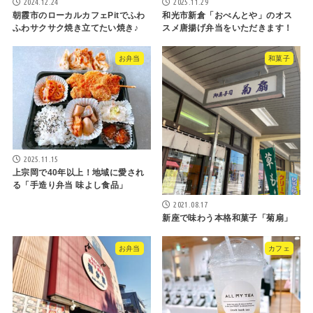
2024.12.24
2025.11.29
朝霞市のローカルカフェPitでふわ
和光市新倉「おべんとや」のオス
ふわサクサク焼き立てたい焼き♪
スメ唐揚げ弁当をいただきます！
お弁当
和菓子
2025.11.15
上宗岡で40年以上！地域に愛され
る「手造り弁当 味よし食品」
2021.08.17
新座で味わう本格和菓子「菊扇」
お弁当
カフェ