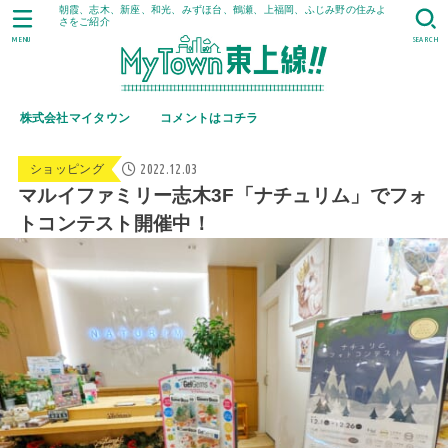
朝霞、志木、新座、和光、みずほ台、鶴瀬、上福岡、ふじみ野の住みよ
さをご紹介
MENU
SEARCH
株式会社マイタウン
コメントはコチラ
2022.12.03
ショッピング
マルイファミリー志木3F「ナチュリム」でフォ
トコンテスト開催中！