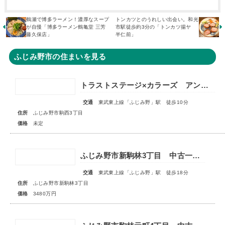
鶴瀬で博多ラーメン！濃厚なスープ
トンカツとのうれしい出会い。和光
が自慢「博多ラーメン鶴亀堂 三芳
市駅徒歩約3分の「トンカツ揚ヤ
藤久保店」
半仁前」
ふじみ野市の住まいを見る
トラストステージ×カラーズ アンドプラスふじみ野市駒西3丁目4期 全3棟 ◇販売予告◇
交通
東武東上線「ふじみ野」駅 徒歩10分
住所
ふじみ野市駒西3丁目
価格
未定
ふじみ野市新駒林3丁目 中古一戸建住宅
交通
東武東上線「ふじみ野」駅 徒歩18分
住所
ふじみ野市新駒林3丁目
価格
3480万円