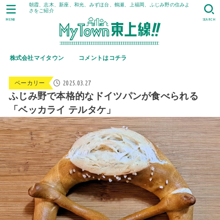
朝霞、志木、新座、和光、みずほ台、鶴瀬、上福岡、ふじみ野の住みよ
さをご紹介
MENU
SEARCH
株式会社マイタウン
コメントはコチラ
2025.03.27
ベーカリー
ふじみ野で本格的なドイツパンが食べられる
「ベッカライ テルタケ」