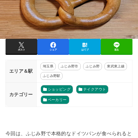
ポスト
シェア
はてブ
送る
埼玉県
ふじみ野市
ふじみ野
東武東上線
エリア＆駅
ふじみ野駅
ショッピング
テイクアウト
カテゴリー
ベーカリー
今回は、ふじみ野で本格的なドイツパンが食べられると