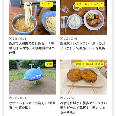
ラーメン
ステーキ・ハンバーグ
2026.07.24
2026.07.05
新座市大和田で楽しめる！「中
新座駅｜レストラン「馬（ひだ
華そば みずち」の濃厚鶏白湯つ
りうま）」で絶品ランチを堪能
け麺♪
公園
和食･日本料理･居酒屋
2026.06.23
2026.06.19
かわいいイルカに出会える♪新座
みずほ台駅から徒歩3分｜うまい
市「中東公園」
串とビールで乾杯！「串カツま
るや商店」