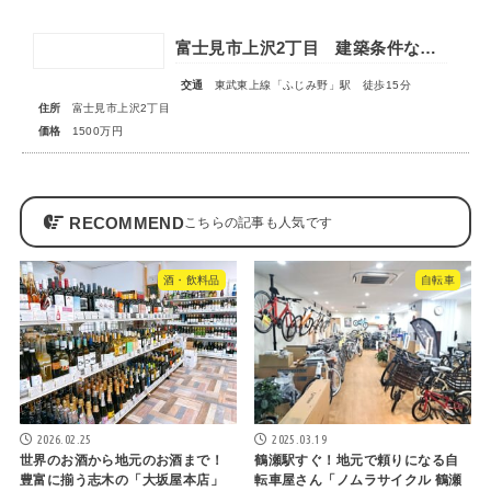
富士見市上沢2丁目 建築条件なし売地
交通
東武東上線「ふじみ野」駅 徒歩15分
住所
富士見市上沢2丁目
価格
1500万円
RECOMMEND
酒・飲料品
自転車
2026.02.25
2025.03.19
世界のお酒から地元のお酒まで！
鶴瀬駅すぐ！地元で頼りになる自
豊富に揃う志木の「大坂屋本店」
転車屋さん「ノムラサイクル 鶴瀬