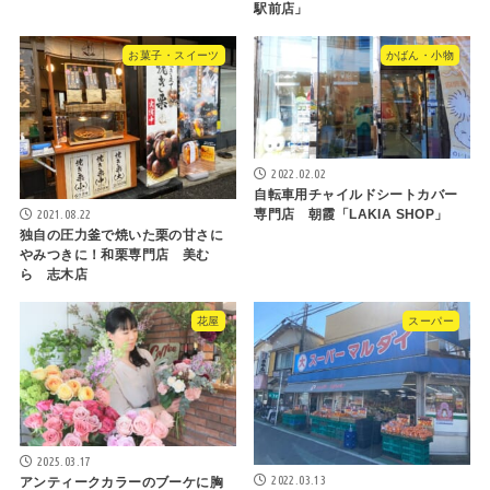
駅前店」
お菓子・スイーツ
かばん・小物
2022.02.02
自転車用チャイルドシートカバー
2021.08.22
専門店 朝霞「LAKIA SHOP」
独自の圧力釜で焼いた栗の甘さに
やみつきに！和栗専門店 美む
ら 志木店
花屋
スーパー
2025.03.17
2022.03.13
アンティークカラーのブーケに胸