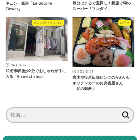
気分はまるで宝探し！新座で噂の
キュン！新座「Le Sourire
スーパー「マルダイ」
Flower」
メンズファッション
お弁当
2024.04.05
和光市駅徒歩2分でおしゃれが手に
2023.03.08
入る「6 select shop」
志木市役所広場ピンクのかわいい
キッチンカーのお弁当屋さん！
「私の御飯」
検
索: