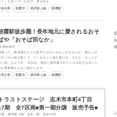
い！」と言っていたので、再び足を...
埼玉県
朝霞市
東武東上線
朝霞駅
朝霞駅徒歩圏！長年地元に愛されるおそ
ばや「おそば田なか」
2026.05.01
朝霞って、観光地のような派手さはないかもしれませんが、都心へ出
やすいのに緑が多くて、どこかホッと落ち着ける、そんな「ちょうど
いい街」なんです。 本日は、地元に長年愛されている大好きなおいし
いお蕎麦屋さんをご紹介します。 ...
埼玉県
朝霞市
東武東上線
朝霞駅
トラストステージ 志木市本町4丁目
17期 全7区画■第一期分譲 販売予告■
交通：東武東上線「志木」駅 徒歩10分