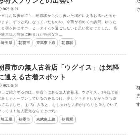
る特大プリンとの出会い
2026.06.09
今日はお散歩がてら、朝霞駅から少し歩いた場所にあるお店へと向か
います。ずっと気になっていたものの、今回が初めての訪問。ゆった
りと羽を伸ばすコーヒータイムを過ごしたいと思い出かけました。 広
い駐車場と病院に囲まれた特殊な立...
埼玉県
朝霞市
東武東上線
朝霞駅
朝霞市の無人古着店「ウグイス」は気軽
に通える古着スポット
2026.06.03
本日ご紹介するのは、朝霞市にある無人古着店、ウグイス。1年ほど前
に新しくオープンしているのを見つけ、少しドキドキしながら立ち寄
ってみました。 お店に入ると、おしゃれな古着がずらりと並んでいて
びっくり！無人販売ならではの気...
埼玉県
朝霞市
東武東上線
朝霞駅