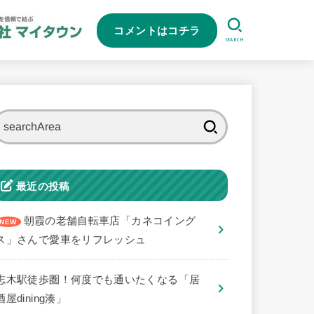
コメントはコチラ
SEARCH
検
索:
最近の投稿
朝霞の老舗自転車店「カネコイング
ス」さんで愛車をリフレッシュ
志木駅徒歩圏！何度でも通いたくなる「居
酒屋dining湊」