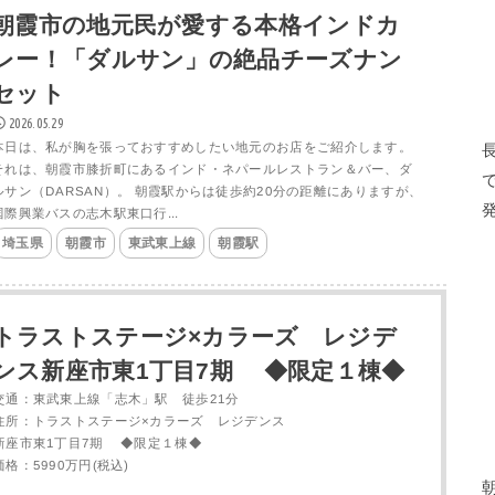
朝霞市の地元民が愛する本格インドカ
レー！「ダルサン」の絶品チーズナン
セット
2026.05.29
本日は、私が胸を張っておすすめしたい地元のお店をご紹介します。
それは、朝霞市膝折町にあるインド・ネパールレストラン＆バー、ダ
ルサン（DARSAN）。 朝霞駅からは徒歩約20分の距離にありますが、
国際興業バスの志木駅東口行...
埼玉県
朝霞市
東武東上線
朝霞駅
トラストステージ×カラーズ レジデ
ンス新座市東1丁目7期 ◆限定１棟◆
交通：東武東上線「志木」駅 徒歩21分
住所：トラストステージ×カラーズ レジデンス
新座市東1丁目7期 ◆限定１棟◆
価格：5990万円(税込)