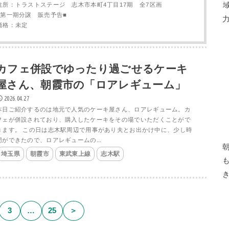
住所：トラストステージ 志木市本町4丁目17期 全7区画
■第一期分譲 販売予告■
価格：未定
カフェ併設でゆったり過ごせるケーキ
屋さん、朝霞市の「ロアレギューム」
2026.04.27
本日ご紹介するのは地元で人気のケーキ屋さん、ロアレギューム。カ
フェが併設されており、購入したケーキをその場でいただくことがで
きます。 この日は志木駅周辺で用事があり夫とお出かけ中に、少し時
間ができたので、ロアレギュームの...
埼玉県
朝霞市
東武東上線
志木駅
3
…
25
＞