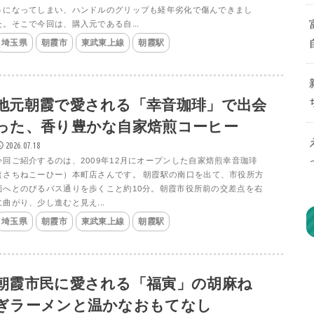
うになってしまい、ハンドルのグリップも経年劣化で傷んできまし
た。そこで今回は、購入元である自...
埼玉県
朝霞市
東武東上線
朝霞駅
地元朝霞で愛される「幸音珈琲」で出会
った、香り豊かな自家焙煎コーヒー
2026.07.18
​今回ご紹介するのは、2009年12月にオープンした自家焙煎幸音珈琲
（さちねこーひー）本町店さんです。 朝霞駅の南口を出て、市役所方
面へとのびるバス通りを歩くこと約10分。朝霞市役所前の交差点を右
に曲がり、少し進むと見え...
埼玉県
朝霞市
東武東上線
朝霞駅
朝霞市民に愛される「福寅」の胡麻ね
ぎラーメンと温かなおもてなし