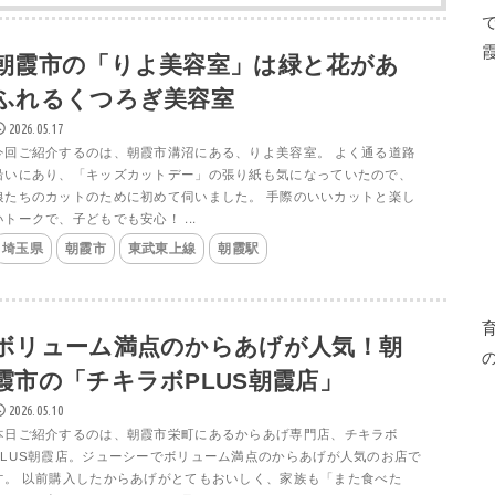
朝霞市の「りよ美容室」は緑と花があ
ふれるくつろぎ美容室
2026.05.17
今回ご紹介するのは、朝霞市溝沼にある、りよ美容室。 よく通る道路
沿いにあり、「キッズカットデー」の張り紙も気になっていたので、
娘たちのカットのために初めて伺いました。 手際のいいカットと楽し
いトークで、子どもでも安心！ ...
埼玉県
朝霞市
東武東上線
朝霞駅
ボリューム満点のからあげが人気！朝
霞市の「チキラボPLUS朝霞店」
2026.05.10
本日ご紹介するのは、朝霞市栄町にあるからあげ専門店、チキラボ
PLUS朝霞店。ジューシーでボリューム満点のからあげが人気のお店で
す。 以前購入したからあげがとてもおいしく、家族も「また食べた