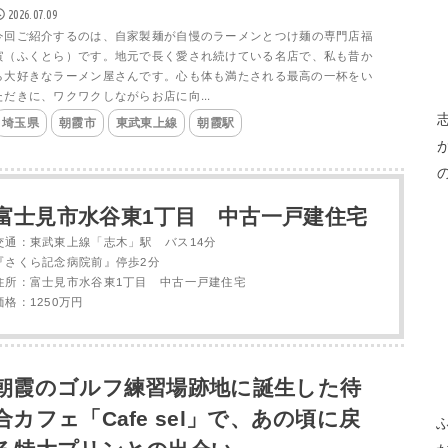
2026.07.09
今回ご紹介するのは、自家製麺が自慢のラーメンとつけ麺の専門店福
寅（ふくとら）です。地元で長く愛され続けている名店で、私も昔か
ら大好きなラーメン屋さんです。心も体も満たされる最高の一杯をい
ただきに、ワクワクしながらお店に向...
埼玉県
朝霞市
東武東上線
朝霞駅
富士見市水谷東1丁目 中古一戸建住宅
交通：東武東上線「志木」駅 バス14分
『さくら記念病院前』停歩2分
住所：富士見市水谷東1丁目 中古一戸建住宅
価格：1250万円
朝霞のゴルフ練習場跡地に誕生した待
合カフェ「Cafe sel」で、あの頃に戻