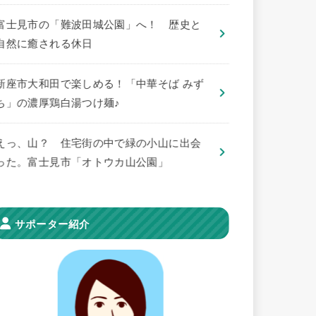
​富士見市の「難波田城公園」へ！ 歴史と
自然に癒される休日
新座市大和田で楽しめる！「中華そば みず
ち」の濃厚鶏白湯つけ麺♪
えっ、山？ 住宅街の中で緑の小山に出会
った。富士見市「オトウカ山公園」
サポーター紹介