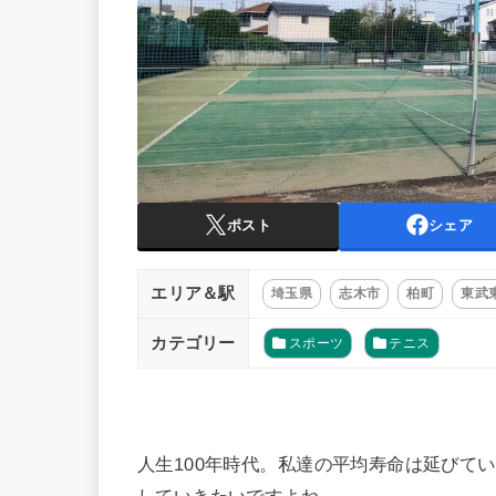
ポスト
シェア
エリア＆駅
埼玉県
志木市
柏町
東武
カテゴリー
スポーツ
テニス
人生100年時代。私達の平均寿命は延びて