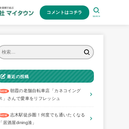
コメントはコチラ
SEARCH
検
索:
最近の投稿
朝霞の老舗自転車店「カネコイング
ス」さんで愛車をリフレッシュ
志木駅徒歩圏！何度でも通いたくなる
「居酒屋dining湊」