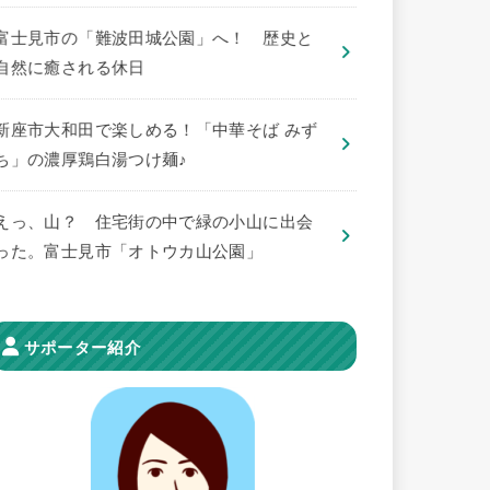
​富士見市の「難波田城公園」へ！ 歴史と
自然に癒される休日
新座市大和田で楽しめる！「中華そば みず
ち」の濃厚鶏白湯つけ麺♪
えっ、山？ 住宅街の中で緑の小山に出会
った。富士見市「オトウカ山公園」
サポーター紹介