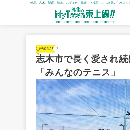
朝霞、志木、新座、和光、みずほ台、鶴瀬、上福岡、ふじみ野の住みよさ
2023.05.12
テニス
志木市で長く愛され続
「みんなのテニス」