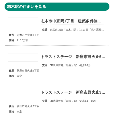
志木駅の住まいを見る
志木市中宗岡1丁目 建築条件無売地 全1区画
交通
東武東上線「志木」駅 バス17分『志木高校入口』停 徒歩5分
住所
志木市中宗岡1丁目
価格
2100万円
トラストステージ 新座市野火止6丁目41期 全19棟■販売予告■◆第4期 最終分譲 スマイルハウスプロジェクト特別仕様 全3棟◆
交通
JR武蔵野線「新座」駅 徒歩14分
住所
新座市野火止6丁目
価格
未定
トラストステージ 新座市野火止3丁目55期 全15区画■第一期分譲 販売予告■
交通
JR武蔵野線「新座」駅 徒歩14～15分
住所
新座市野火止3丁目
価格
未定