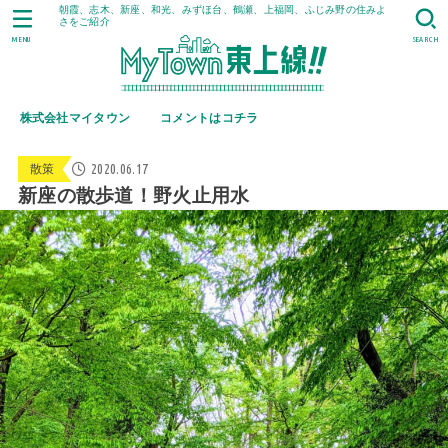
朝霞、志木、新座、和光、みずほ台、鶴瀬、上福岡、ふじみ野の住みよ
さをご紹介
MENU
SEARCH
株式会社マイタウン
コメントはコチラ
2020.06.17
散策
新座の散歩道！野火止用水