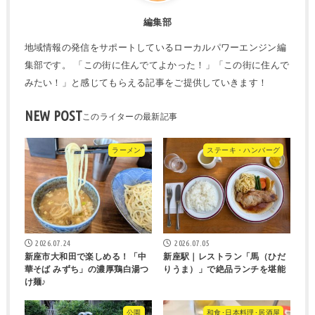
編集部
地域情報の発信をサポートしているローカルパワーエンジン編
集部です。 「この街に住んでてよかった！」「この街に住んで
みたい！」と感じてもらえる記事をご提供していきます！
NEW POST
ラーメン
ステーキ・ハンバーグ
2026.07.24
2026.07.05
新座市大和田で楽しめる！「中
新座駅｜レストラン「馬（ひだ
華そば みずち」の濃厚鶏白湯つ
りうま）」で絶品ランチを堪能
け麺♪
公園
和食･日本料理･居酒屋