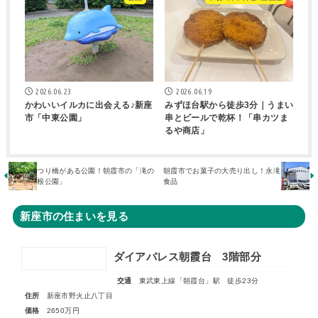
2026.06.23
2026.06.19
かわいいイルカに出会える♪新座
みずほ台駅から徒歩3分｜うまい
市「中東公園」
串とビールで乾杯！「串カツま
るや商店」
つり橋がある公園！朝霞市の「滝の
朝霞市でお菓子の大売り出し！永滝
根公園」
食品
新座市の住まいを見る
ダイアパレス朝霞台 3階部分
交通
東武東上線「朝霞台」駅 徒歩23分
住所
新座市野火止八丁目
価格
2650万円