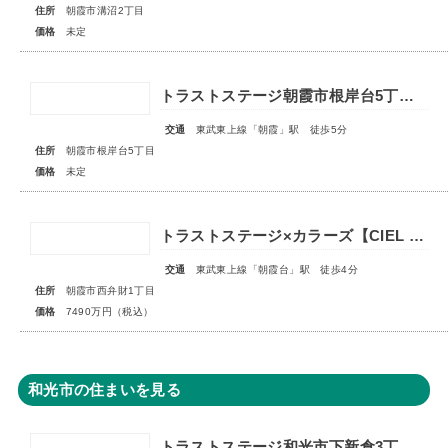
住所
朝霞市溝沼2丁目
価格
未定
トラストステージ朝霞市根岸台5丁目43期 全6区画◇販売予告◇
交通
東武東上線「朝霞」駅 徒歩5分
住所
朝霞市根岸台5丁目
価格
未定
トラストステージ×カラーズ【CIEL VILLA】朝霞市西弁財1丁目2期 ★限定1棟 販売開始★
交通
東武東上線「朝霞台」駅 徒歩4分
住所
朝霞市西弁財1丁目
価格
7490万円（税込）
和光市の住まいを見る
トラストステージ和光市下新倉3丁目16期◇限定1区画◇