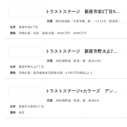
トラストステージ 新座市栄2丁目5期 全9区画 宅地分譲：◇販売予告◇新築分譲：◆販売開始◆
交通
西武池袋線「大泉学園」駅 バス14分『新座栄』停歩5～6分
住所
新座市栄2丁目
価格
宅地分譲：未定 新築分譲：4690万円・4990万円
トラストステージ 新座市野火止7丁目51期 全26区画◆第1期分譲3次販売 宅地分譲 販売予告◆◆第2期分譲1次販売 新築分譲住宅 販売開始◆
交通
JR武蔵野線「新座」駅 徒歩16分
住所
新座市野火止7丁目
価格
宅地分譲：販売価格未定新築分譲：4790万円(税込)より
トラストステージ×カラーズ アンドプラス新座市大和田1丁目21期 全3棟 ◆販売予告◆
交通
JR武蔵野線「新座」駅 徒歩9分
住所
新座市大和田1丁目
価格
未定