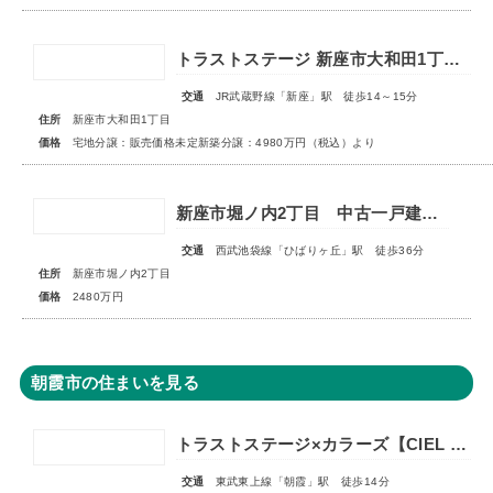
トラストステージ 新座市大和田1丁目19期 全24区画◆第3期分譲 新築分譲住宅 販売開始◆◆第4期分譲 2次販売 宅地分譲 販売予告◆
交通
JR武蔵野線「新座」駅 徒歩14～15分
住所
新座市大和田1丁目
価格
宅地分譲：販売価格未定新築分譲：4980万円（税込）より
新座市堀ノ内2丁目 中古一戸建住宅
交通
西武池袋線「ひばりヶ丘」駅 徒歩36分
住所
新座市堀ノ内2丁目
価格
2480万円
朝霞市の住まいを見る
トラストステージ×カラーズ【CIEL VILLA】朝霞市溝沼2丁目21期 全4棟◆販売予告◆
交通
東武東上線「朝霞」駅 徒歩14分