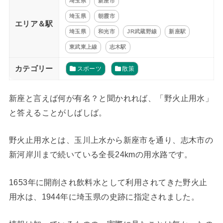
埼玉県
新座市
埼玉県
朝霞市
エリア＆駅
埼玉県
和光市
JR武蔵野線
新座駅
東武東上線
志木駅
カテゴリー
スポーツ
散策
新座と言えば何が有名？と聞かれれば、「野火止用水」
と答えることがしばしば。
野火止用水とは、玉川上水から新座市を通り、志木市の
新河岸川まで続いている全長24kmの用水路です。
1653年に開削され飲料水として利用されてきた野火止
用水は、1944年に埼玉県の史跡に指定されました。