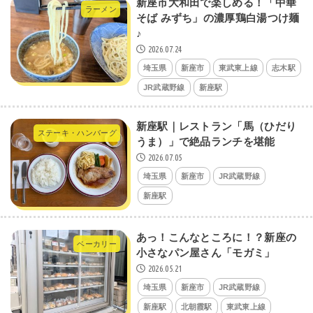
新座市大和田で楽しめる！「中華
ラーメン
そば みずち」の濃厚鶏白湯つけ麺
♪
2026.07.24
埼玉県
新座市
東武東上線
志木駅
JR武蔵野線
新座駅
新座駅｜レストラン「馬（ひだり
ステーキ・ハンバーグ
うま）」で絶品ランチを堪能
2026.07.05
埼玉県
新座市
JR武蔵野線
新座駅
あっ！こんなところに！？新座の
ベーカリー
小さなパン屋さん「モガミ」
2026.05.21
埼玉県
新座市
JR武蔵野線
新座駅
北朝霞駅
東武東上線