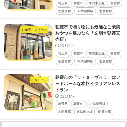
埼玉県
朝霞市
東武東上線
朝霞駅
朝霞台駅
JR武蔵野線
北朝霞駅
朝霞市で贈り物にも最適なご褒美
お菓子・スイーツ
おやつを選ぶなら「文明堂朝霞直
売店」
2026.02.11
埼玉県
朝霞市
東武東上線
朝霞駅
朝霞台駅
JR武蔵野線
北朝霞駅
朝霞市の「ラ・ターヴォラ」はア
イタリアン
ットホームな本格イタリアンレス
トラン
2026.01.15
埼玉県
朝霞市
JR武蔵野線
北朝霞駅
東武東上線
朝霞台駅