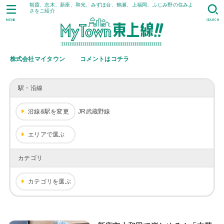
朝霞、志木、新座、和光、みずほ台、鶴瀬、上福岡、ふじみ野の住みよ
さをご紹介
MENU
SEARCH
株式会社マイタウン
コメントはコチラ
駅・沿線
沿線&駅を変更
JR武蔵野線
エリアで選ぶ
カテゴリ
カテゴリを選ぶ