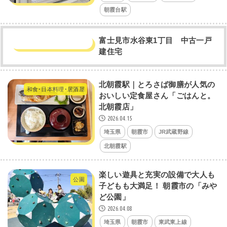
朝霞台駅
富士見市水谷東1丁目 中古一戸
建住宅
北朝霞駅｜とろさば御膳が人気の
和食･日本料理･居酒屋
おいしい定食屋さん「ごはんと。
北朝霞店」
2026.04.15
埼玉県
朝霞市
JR武蔵野線
北朝霞駅
楽しい遊具と充実の設備で大人も
公園
子どもも大満足！ 朝霞市の「みや
ど公園」
2026.04.08
埼玉県
朝霞市
東武東上線