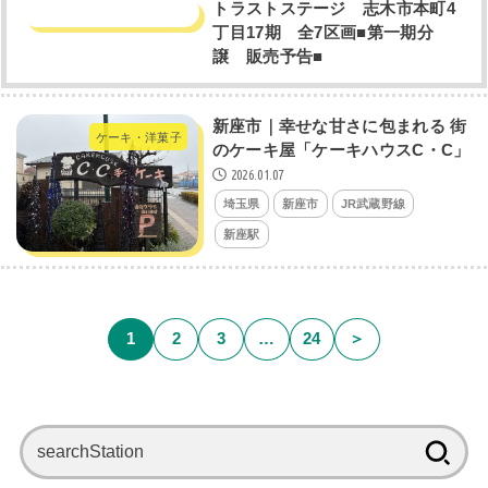
トラストステージ 志木市本町4
丁目17期 全7区画■第一期分
譲 販売予告■
新座市｜幸せな甘さに包まれる 街
ケーキ・洋菓子
のケーキ屋「ケーキハウスC・C」
2026.01.07
埼玉県
新座市
JR武蔵野線
新座駅
1
2
3
…
24
＞
検
索: