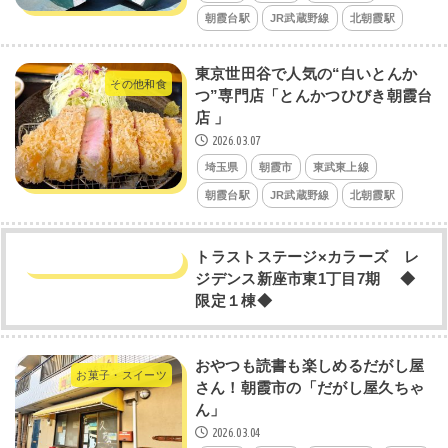
朝霞台駅
JR武蔵野線
北朝霞駅
東京世田谷で人気の“白いとんか
その他和食
つ”専門店「とんかつひびき朝霞台
店 」
2026.03.07
埼玉県
朝霞市
東武東上線
朝霞台駅
JR武蔵野線
北朝霞駅
トラストステージ×カラーズ レ
ジデンス新座市東1丁目7期 ◆
限定１棟◆
おやつも読書も楽しめるだがし屋
お菓子・スイーツ
さん！朝霞市の「だがし屋久ちゃ
ん」
2026.03.04