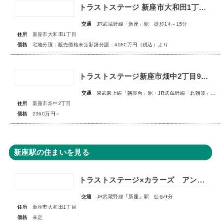
トラストステージ 新座市大和田1丁目19期 全24区画◆第3期分譲 新築分譲住宅 販売開始◆◆第4期分譲 2次販売 宅地分譲 販売予告◆
交通
JR武蔵野線「新座」駅 徒歩14～15分
住所
新座市大和田1丁目
価格
宅地分譲：販売価格未定新築分譲：4980万円（税込）より
トラストステージ新座市畑中2丁目9期 全15区画第一期分譲◆今回販売5区画◆
交通
東武東上線「朝霞台」駅・JR武蔵野線「北朝霞」駅バス19分『東福寺前』停歩3～4分
住所
新座市畑中2丁目
価格
2360万円～
新座駅の住まいを見る
トラストステージ×カラーズ アンドプラス新座市大和田1丁目21期 全3棟 ◆販売予告◆
交通
JR武蔵野線「新座」駅 徒歩9分
住所
新座市大和田1丁目
価格
未定