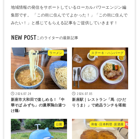
地域情報の発信をサポートしているローカルパワーエンジン編
集部です。 「この街に住んでてよかった！」「この街に住んで
みたい！」と感じてもらえる記事をご提供していきます！
NEW POST
ラーメン
ステーキ・ハンバーグ
2026.07.24
2026.07.05
新座市大和田で楽しめる！「中
新座駅｜レストラン「馬（ひだ
華そば みずち」の濃厚鶏白湯つ
りうま）」で絶品ランチを堪能
け麺♪
公園
和食･日本料理･居酒屋