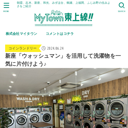
朝霞、志木、新座、和光、みずほ台、鶴瀬、上福岡、ふじみ野の住みよ
さをご紹介
MENU
SEARCH
株式会社マイタウン
コメントはコチラ
2024.06.24
コインランドリー
新座「ウォッシュマン」を活用して洗濯物を一
気に片付けよう♪