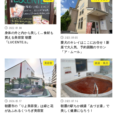
2022.01.04
身体の外と内から美しく…食材も
2023.09.05
買える美容室 朝霞
「LUCENTE.b」
愛犬のキレイはここにお任せ！新
座で大人気、予約困難のサロン
「ア・ムール」
美容室
銭湯・風呂
2026.05.17
2023.07.16
朝霞市の「りよ美容室」は緑と花
朝霞の駅ちか銭湯「あづま湯」で
があふれるくつろぎ美容室
美しく健康になろう！