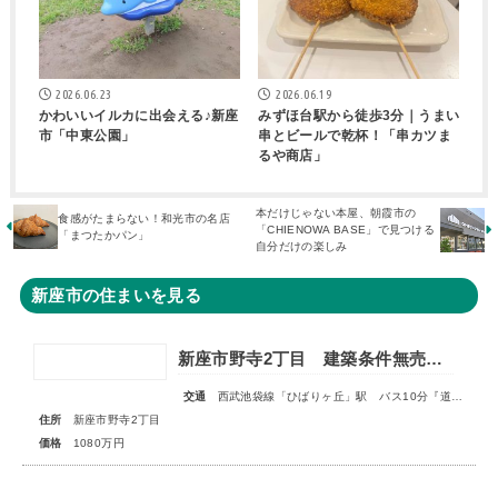
2026.06.23
2026.06.19
かわいいイルカに出会える♪新座
みずほ台駅から徒歩3分｜うまい
市「中東公園」
串とビールで乾杯！「串カツま
るや商店」
本だけじゃない本屋、朝霞市の
食感がたまらない！和光市の名店
「CHIENOWA BASE」で見つける
「まつたかパン」
自分だけの楽しみ
新座市の住まいを見る
新座市野寺2丁目 建築条件無売地 全1区画
交通
西武池袋線「ひばりヶ丘」駅 バス10分『道場』停歩4分
住所
新座市野寺2丁目
価格
1080万円