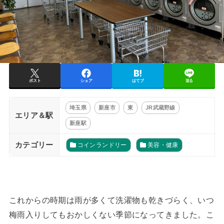
ポスト
シェア
はてブ
送る
埼玉県
新座市
東
JR武蔵野線
エリア＆駅
新座駅
カテゴリー
コインランドリー
美容・健康
これからの時期は雨が多くて洗濯物も乾きづらく、いつ
梅雨入りしてもおかしくない季節になってきました。こ