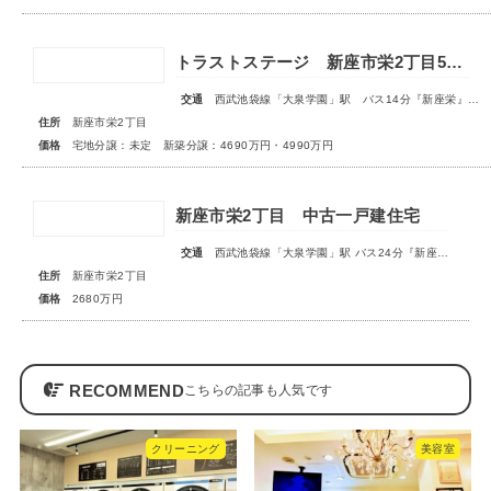
トラストステージ 新座市栄2丁目5期 全9区画 宅地分譲：◇販売予告◇新築分譲：◆販売開始◆
交通
西武池袋線「大泉学園」駅 バス14分『新座栄』停歩5～6分
住所
新座市栄2丁目
価格
宅地分譲：未定 新築分譲：4690万円・4990万円
新座市栄2丁目 中古一戸建住宅
交通
西武池袋線「大泉学園」駅 バス24分『新座栄』停歩3分
住所
新座市栄2丁目
価格
2680万円
RECOMMEND
クリーニング
美容室