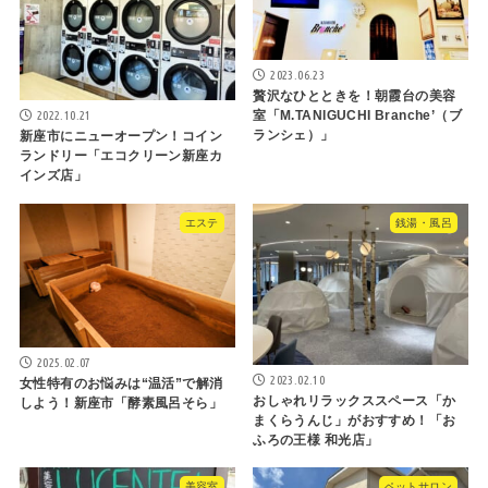
2023.06.23
贅沢なひとときを！朝霞台の美容
2022.10.21
室「M.TANIGUCHI Branche’（ブ
ランシェ）」
新座市にニューオープン！コイン
ランドリー「エコクリーン新座カ
インズ店」
エステ
銭湯・風呂
2025.02.07
2023.02.10
女性特有のお悩みは“温活”で解消
おしゃれリラックススペース「か
しよう！新座市「酵素風呂そら」
まくらうんじ」がおすすめ！「お
ふろの王様 和光店」
美容室
ペットサロン