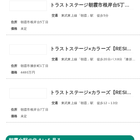
トラストステージ朝霞市根岸台5丁目43期 全6区画◇販売予告◇
交通
東武東上線「朝霞」駅 徒歩5分
住所
朝霞市根岸台5丁目
価格
未定
トラストステージ×カラーズ【RESIDENCE】朝霞市膝折町1丁目12期 全2棟◇最終1棟◇
交通
東武東上線「朝霞」駅 徒歩20分バス8分『膝折町一丁目』停歩3分
住所
朝霞市膝折町1丁目
価格
4480万円
トラストステージ×カラーズ【RESIDENCE】朝霞市根岸台7丁目41期 全13区画第一期分譲 宅地分譲第二期分譲 新築分譲住宅 ◇販売予告◇
交通
東武東上線「朝霞」駅 徒歩12～13分
住所
朝霞市根岸台7丁目
価格
未定