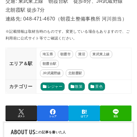
交通: 東武東上線 朝霞台駅 徒歩8分、JR武蔵野線
北朝霞駅 徒歩7分
連絡先: 048-471-4670（朝霞土整備事務所 河川担当）
※記載情報は取材当時のものです。変更している場合もありますので、ご
利用前に公式サイト等でご確認ください。
埼玉県
朝霞市
溝沼
東武東上線
エリア＆駅
朝霞台駅
JR武蔵野線
北朝霞駅
カテゴリー
レジャー
散策
景色
ポスト
シェア
はてブ
送る
ABOUT US