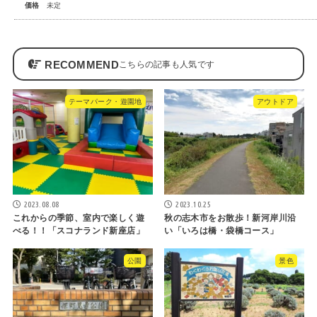
価格
未定
RECOMMEND
テーマパーク・遊園地
アウトドア
2023.08.08
2023.10.25
これからの季節、室内で楽しく遊
秋の志木市をお散歩！新河岸川沿
べる！！「スコナランド新座店」
い「いろは橋・袋橋コース」
公園
景色