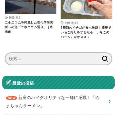
2023.01.31
ニホニウムを発見した理化学研究
2023.04.19
所への道「ニホニウム通り」｜和
5種類のイチゴが食べ放題！新座で
光市
いちご狩りをするなら「いちごの
パラム」がオススメ
検
索:
最近の投稿
新座のハイクオリティな一杯に感嘆！「ぬ
まちゃんラーメン」