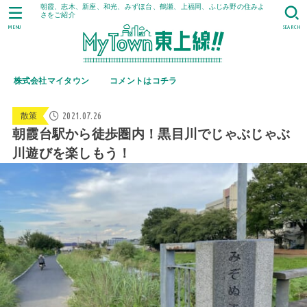
朝霞、志木、新座、和光、みずほ台、鶴瀬、上福岡、ふじみ野の住みよ
さをご紹介
MENU
SEARCH
株式会社マイタウン
コメントはコチラ
2021.07.26
散策
朝霞台駅から徒歩圏内！黒目川でじゃぶじゃぶ
川遊びを楽しもう！