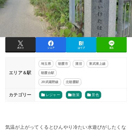
ポスト
シェア
はてブ
送る
埼玉県
朝霞市
溝沼
東武東上線
エリア＆駅
朝霞台駅
JR武蔵野線
北朝霞駅
カテゴリー
レジャー
散策
景色
気温が上がってくるとひんやり冷たい水遊びがしたくな