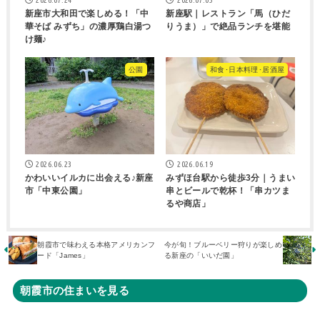
新座市大和田で楽しめる！「中
新座駅｜レストラン「馬（ひだ
華そば みずち」の濃厚鶏白湯つ
りうま）」で絶品ランチを堪能
け麺♪
公園
和食･日本料理･居酒屋
2026.06.23
2026.06.19
かわいいイルカに出会える♪新座
みずほ台駅から徒歩3分｜うまい
市「中東公園」
串とビールで乾杯！「串カツま
るや商店」
朝霞市で味わえる本格アメリカンフ
今が旬！ブルーベリー狩りが楽しめ
ード「James」
る新座の「いいだ園」
朝霞市の住まいを見る