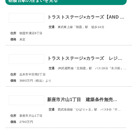
朝霞台駅の住まいを見る
トラストステージ×カラーズ【AND PLUS】朝霞市溝沼6丁目22期 全2棟◇販売予告◇
交通
東武東上線「朝霞」駅 徒歩14分
住所
朝霞市溝沼6丁目
価格
未定
トラストステージ×カラーズ レジデンス志木市中宗岡2丁目14期 全3棟◆販売開始◆
交通
JR武蔵野線「北朝霞」駅 バス19分『氷川前』停歩4分
住所
志木市中宗岡2丁目
価格
3680万円（税込）より
新座市片山1丁目 建築条件無売地 全1区画
交通
西武池袋線「ひばりヶ丘」駅 バス9分『片山小学校』停歩3分
住所
新座市片山1丁目
価格
2790万円