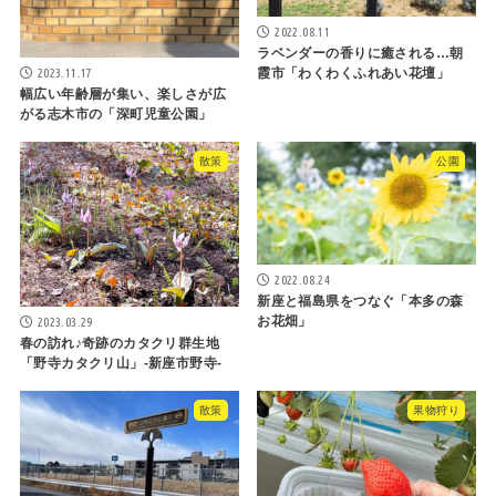
2022.08.11
ラベンダーの香りに癒される…朝
2023.11.17
霞市「わくわくふれあい花壇」
幅広い年齢層が集い、楽しさが広
がる志木市の「深町児童公園」
散策
公園
2022.08.24
新座と福島県をつなぐ「本多の森
お花畑」
2023.03.29
春の訪れ♪奇跡のカタクリ群生地
「野寺カタクリ山」-新座市野寺-
散策
果物狩り