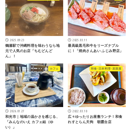
2025.09.23
2025.03.11
鶴瀬駅で沖縄料理を味わうなら地
最高級黒毛和牛をリーズナブル
元で人気のお店「ちむどんど
に！「焼肉さんあい ふじみ野店」
ん」！
カフェ
和食･日本料理･居酒屋
2026.01.27
2022.03.10
和光市｜地域の温かさを感じる、
広々ゆったりお座敷ランチ！和食
「みんなのいえ カフェ結（ゆ
れすとらん天狗 朝霞台店
い）」