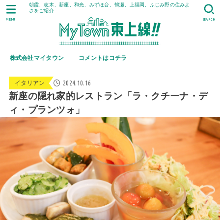
朝霞、志木、新座、和光、みずほ台、鶴瀬、上福岡、ふじみ野の住みよ
さをご紹介
MENU
SEARCH
株式会社マイタウン
コメントはコチラ
2024.10.16
イタリアン
新座の隠れ家的レストラン「ラ・クチーナ・デ
ィ・プランツォ」