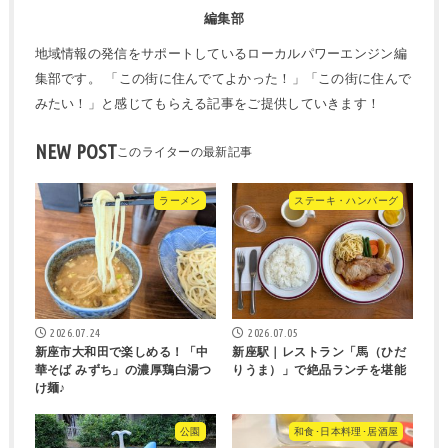
編集部
地域情報の発信をサポートしているローカルパワーエンジン編
集部です。 「この街に住んでてよかった！」「この街に住んで
みたい！」と感じてもらえる記事をご提供していきます！
NEW POST
ラーメン
ステーキ・ハンバーグ
2026.07.24
2026.07.05
新座市大和田で楽しめる！「中
新座駅｜レストラン「馬（ひだ
華そば みずち」の濃厚鶏白湯つ
りうま）」で絶品ランチを堪能
け麺♪
公園
和食･日本料理･居酒屋