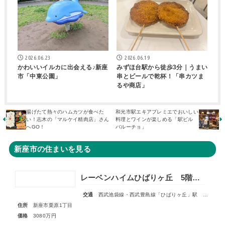
2026.06.23
2026.06.19
かわいいイルカに出会える♪新座
みずほ台駅から徒歩3分｜うまい
市「中東公園」
串とビールで乾杯！「串カツま
るや商店」
揚げたて熱々のハムカツが食べた
和光市駅エキアプレミエでおいしい
い！志木の「マルケイ精肉店」さん
料理とワインが楽しめる「駅ビル
へGO！
バルーチョ」
新座市の住まいを見る
レーベンハイムひばりヶ丘 5階部分
交通
西武池袋線・西武豊島線「ひばりヶ丘」駅 徒歩17分
住所
新座市栗原1丁目
価格
3080万円