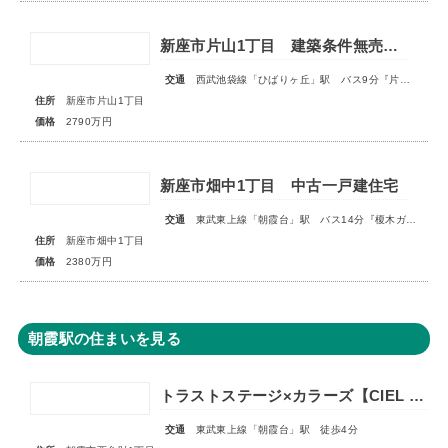
新座市片山1丁目 建築条件無売地 全1区画
交通
西武池袋線「ひばりヶ丘」駅 バス9分『片山小学校』停歩3分
住所
新座市片山1丁目
価格
2790万円
新座市畑中1丁目 中古一戸建住宅
交通
東武東上線「朝霞台」駅 バス14分『榎木ガード』停歩2分
住所
新座市畑中1丁目
価格
2380万円
朝霞駅の住まいを見る
トラストステージ×カラーズ【CIEL VILLA】朝霞市西弁財1丁目2期 ★限定1棟 販売開始★
交通
東武東上線「朝霞台」駅 徒歩4分