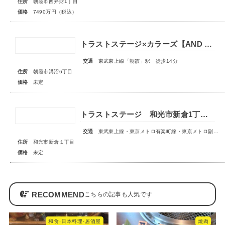
住所
朝霞市西弁財1丁目
価格
7490万円（税込）
トラストステージ×カラーズ【AND PLUS】朝霞市溝沼6丁目22期 全2棟◇販売予告◇
交通
東武東上線「朝霞」駅 徒歩14分
住所
朝霞市溝沼6丁目
価格
未定
トラストステージ 和光市新倉1丁目17期 全5区画■第1期分譲 販売予告■
交通
東武東上線・東京メトロ有楽町線・東京メトロ副都心線「和光市」駅 徒歩14～15分
住所
和光市新倉１丁目
価格
未定
RECOMMEND
和食･日本料理･居酒屋
焼肉