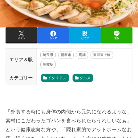
ポスト
シェア
はてブ
送る
埼玉県
新座市
馬場
東武東上線
エリア＆駅
朝霞駅
カテゴリー
イタリアン
グルメ
「外食する時にも身体の内側から元気になれるような、
素材にこだわったゴハンを食べられたらうれしいなぁ」
という健康志向な方や、「隠れ家的でアットホームなお