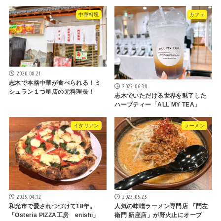
中華料理
カフェ
2020.08.21
志木で本格中華が食べられる！ミ
2025.06.30
シュラン１つ星店の元料理長！
志木でいただける世界を魅了した
ハーブティー「ALL MY TEA」
イタリアン
ラーメン
2025.04.12
2023.05.25
和光市で愛されつづけて18年。
人気の味噌ラーメン専門店 「門左
「Osteria PIZZA工房 enishi」
衛門 新座店」が野火止にオープ