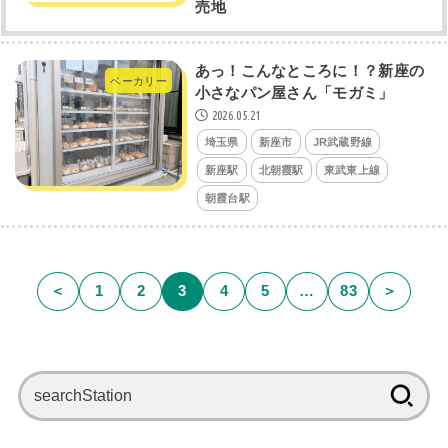
売地
あっ！こんなところに！？新座の
ベーカリー
小さなパン屋さん「モガミ」
2026.05.21
埼玉県
新座市
JR武蔵野線
新座駅
北朝霞駅
東武東上線
朝霞台駅
＜
1
2
3
4
5
…
83
＞
検
索: