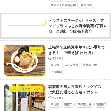
東京メトロ副都心線
和光市駅
トラストステージ×カラーズ ア
ンドプラスふじみ野市駒西3丁目4
期 全3棟 ◇販売予告◇
上福岡で正統派中華そばが堪能で
ラーメン
きる！「中華そば わた辺」
2026.06.05
埼玉県
ふじみ野市
東武東上線
上福岡駅
朝霞市の無人古着店「ウグイス」
レディースファッション
は気軽に通える古着スポット
2026.06.03
埼玉県
朝霞市
東武東上線
朝霞駅