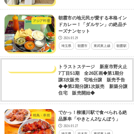
朝霞市の地元民が愛する本格イン
アジア料理
ドカレー！「ダルサン」の絶品チ
ーズナンセット
2026.05.29
埼玉県
朝霞市
東武東上線
朝霞駅
トラストステージ 新座市野火止
7丁目51期 全26区画◆第1期分
譲3次販売 宅地分譲 販売予告
◆◆第2期分譲1次販売 新築分譲
住宅 販売開始◆
でかっ！柳瀬川駅で食べられる絶
焼鳥・串焼
品豚串「やきとん2なんぼう」
2026.05.27
埼玉県
志木市
東武東上線