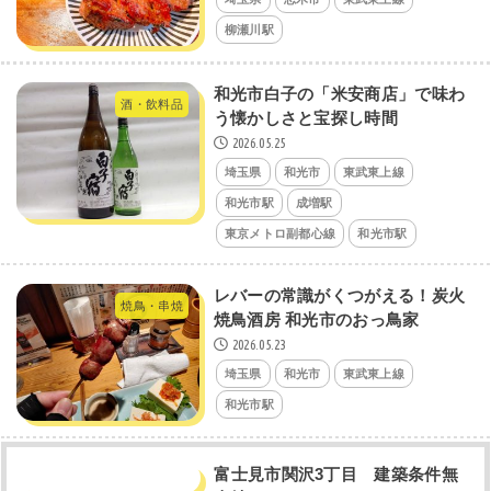
柳瀬川駅
和光市白子の「米安商店」で味わ
酒・飲料品
う懐かしさと宝探し時間
2026.05.25
埼玉県
和光市
東武東上線
和光市駅
成増駅
東京メトロ副都心線
和光市駅
レバーの常識がくつがえる！炭火
焼鳥・串焼
焼鳥酒房 和光市のおっ鳥家
2026.05.23
埼玉県
和光市
東武東上線
和光市駅
富士見市関沢3丁目 建築条件無