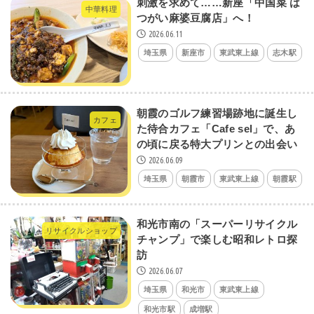
刺激を求めて……新座「中国菜 は
中華料理
つがい麻婆豆腐店」へ！
2026.06.11
埼玉県
新座市
東武東上線
志木駅
朝霞のゴルフ練習場跡地に誕生し
カフェ
た待合カフェ「Cafe sel」で、あ
の頃に戻る特大プリンとの出会い
2026.06.09
埼玉県
朝霞市
東武東上線
朝霞駅
和光市南の「スーパーリサイクル
リサイクルショップ
チャンプ」で楽しむ昭和レトロ探
訪
2026.06.07
埼玉県
和光市
東武東上線
和光市駅
成増駅