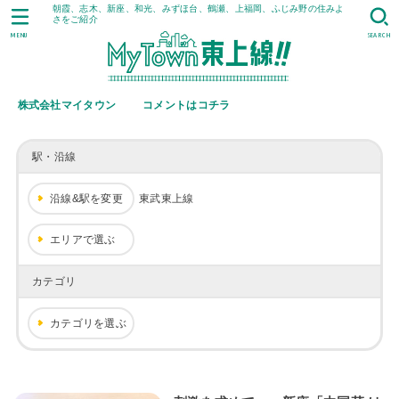
朝霞、志木、新座、和光、みずほ台、鶴瀬、上福岡、ふじみ野の住みよ
さをご紹介
MENU
SEARCH
株式会社マイタウン
コメントはコチラ
駅・沿線
沿線&駅を変更
東武東上線
エリアで選ぶ
カテゴリ
カテゴリを選ぶ